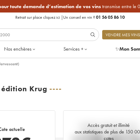
 pour toute demande d’estimation de vos vins
transmise entre le 
Retrait sur place
cliquez ici
|
Un conseil en vin ?
01 56 05 86 10
VENDRE MES VINS
Nos enchères
Services +
✨
Mon Som
fervescent)
édition Krug
----
Accès gratuit et illimité
Tendance actuelle de la cote
Cote actuelle
aux statistiques de plus de 150 0
cotes