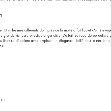
g.
3 millésimes différents dont près de la motié a fait l'objet d'un élevag
 grande richesse olfactive et gustative. De fait, sa robe dorée délivre 
ès fines se déploient avec ampleur... et élégance. Taillé pour la très lon
es.
VÉE