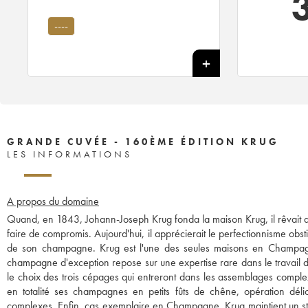
----
GRANDE CUVÉE - 160ÈME ÉDITION KRUG
LES INFORMATIONS
A propos du domaine
Quand, en 1843, Johann-Joseph Krug fonda la maison Krug, il rêvait d
faire de compromis. Aujourd'hui, il apprécierait le perfectionnisme obsti
de son champagne. Krug est l'une des seules maisons en Champa
champagne d'exception repose sur une expertise rare dans le travail d
le choix des trois cépages qui entreront dans les assemblages comple
en totalité ses champagnes en petits fûts de chêne, opération dél
complexes. Enfin, cas exemplaire en Champagne, Krug maintient un sto