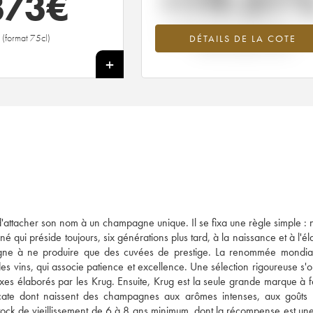
+19.31
373
€
Tendance à la hausse du millésime ----
(format 75cl)
DÉTAILS DE LA COTE
2026 par rapport à 2025
+
'attacher son nom à un champagne unique. Il se fixa une règle simple : 
né qui préside toujours, six générations plus tard, à la naissance et à l'é
gne à ne produire que des cuvées de prestige. La renommée mondia
es vins, qui associe patience et excellence. Une sélection rigoureuse s'
xes élaborés par les Krug. Ensuite, Krug est la seule grande marque à 
icate dont naissent des champagnes aux arômes intenses, aux goûts 
ck de vieillissement de 6 à 8 ans minimum, dont la récompense est une