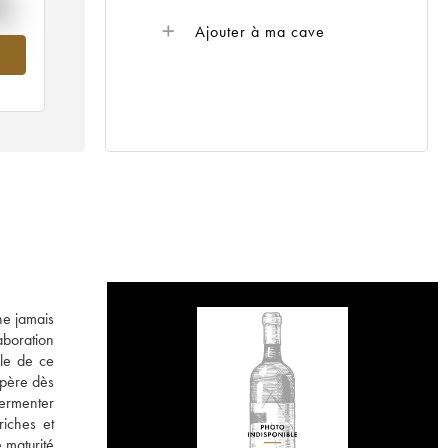
%
Ajouter à ma cave
 en
ne jamais
laboration
le de ce
opère dès
fermenter
riches et
 maturité