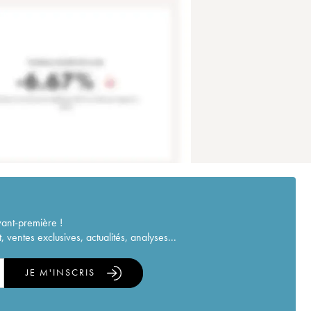
vant-première !
ventes exclusives, actualités, analyses...
JE M'INSCRIS