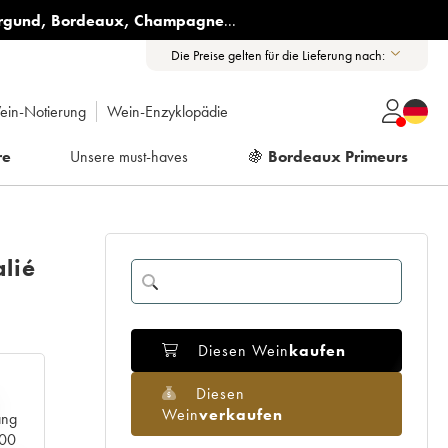
rgund
,
Bordeaux
,
Champagne
...
Die Preise gelten für die Lieferung nach:
ein-Notierung
Wein-Enzyklopädie
re
Unsere must-haves
🍇
Bordeaux Primeurs
lié
Diesen Wein
kaufen
Diesen
Wein
verkaufen
ang
000