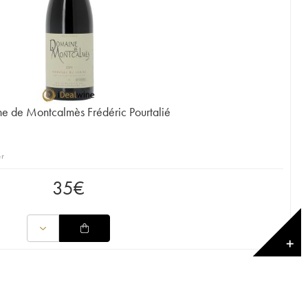
 de Montcalmès Frédéric Pourtalié
er
35
€
✕