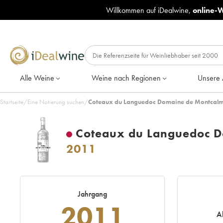
Willkommen auf iDealwine,
online-
Alle Weine
Weine nach Regionen
Unsere 
Startseite
/
Eine Notierung suchen
/
Coteaux du Languedoc Domaine de Montcalmès
Coteaux du Languedoc Do
2011
Jahrgang
2011
A