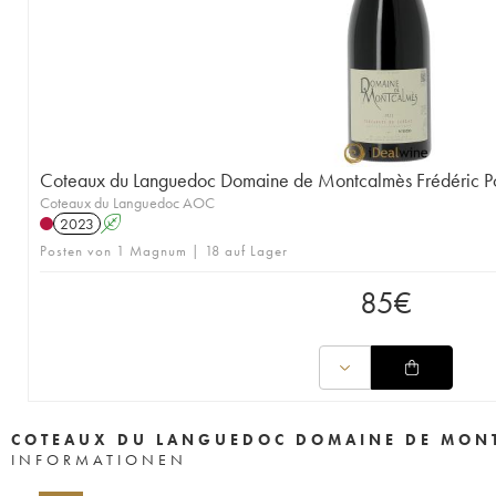
Coteaux du Languedoc Domaine de Montcalmès Frédéric Po
Coteaux du Languedoc AOC
2023
A
Posten von 1 Magnum | 18 auf Lager
85
€
COTEAUX DU LANGUEDOC DOMAINE DE MONT
INFORMATIONEN