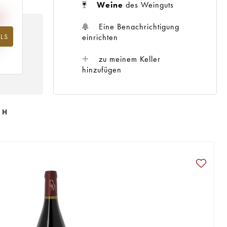
Weine
des Weinguts
Eine Benachrichtigung
einrichten
LS
hr
zu meinem Keller
hinzufügen
CH