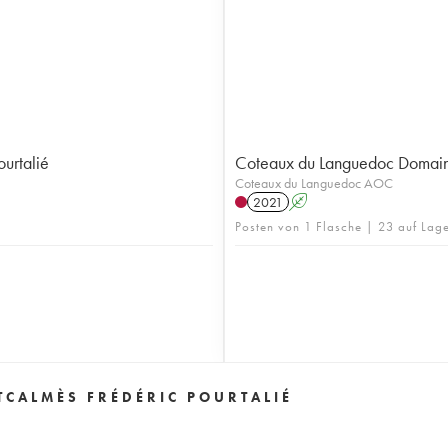
urtalié
Coteaux du Languedoc Domaine
Coteaux du Languedoc AOC
2021
A
Posten von 1 Flasche | 23 auf Lag
CALMÈS FRÉDÉRIC POURTALIÉ