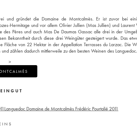
lerei und gründet die Domaine de Montcalmès. Er ist zuvor bei ein
zes-Hermitage und vor allem Olivier Jullien (Mas Jullien) und Laurent V
e des Pères und auch Mas De Daumas Gassac alle drei in der Umge
ssen Bekanntheit durch diese drei Weingüter gesteigert wurde. Das etw
ne Fläche von 22 Hektar in der Appellation Terrasses du Larzac. Die 
und zählen dadurch mittlerweile zu den besten Weinen des Languedoc
>
MONTCALMÈS
EINGUT
11
Languedoc Domaine de Montcalmès Frédéric Pourtalié
2011
EINS