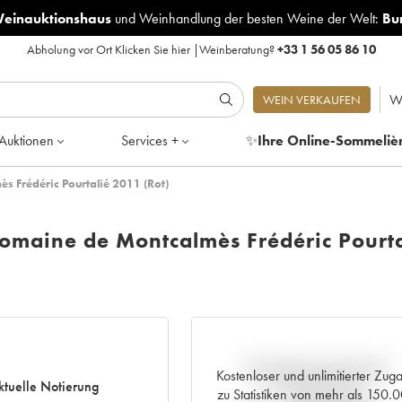
Weinauktionshaus
und
Weinhandlung der besten Weine der Welt:
Bu
Abholung vor Ort
Klicken Sie hier
|
Weinberatung?
+33 1 56 05 86 10
W
WEIN VERKAUFEN
Auktionen
Services +
✨
Ihre Online-Sommeliè
 Frédéric Pourtalié 2011 (Rot)
maine de Montcalmès Frédéric Pourta
Aktuelle Entwicklung der
Kostenloser und unlimitierter Zug
ktuelle Notierung
Preisnotierung
zu Statistiken von mehr als 150.