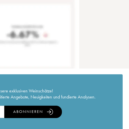
nsere exklusiven Weinschätze!
itierte Angebote, Neuigkeiten und fundierte Analysen.
ABONNIEREN