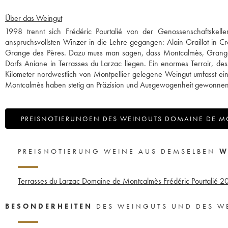
Über das Weingut
1998 trennt sich Frédéric Pourtalié von der Genossenschaftskel
anspruchsvollsten Winzer in die Lehre gegangen: Alain Graillot in Cro
Grange des Pères. Dazu muss man sagen, dass Montcalmès, Grang
Dorfs Aniane in Terrasses du Larzac liegen. Ein enormes Terroir, de
Kilometer nordwestlich von Montpellier gelegene Weingut umfasst ei
Montcalmès haben stetig an Präzision und Ausgewogenheit gewonnen 
PREISNOTIERUNGEN DES WEINGUTS DOMAINE DE 
PREISNOTIERUNG WEINE AUS DEMSELBEN
W
Terrasses du Larzac Domaine de Montcalmès Frédéric Pourtalié
20
BESONDERHEITEN
DES WEINGUTS UND DES W