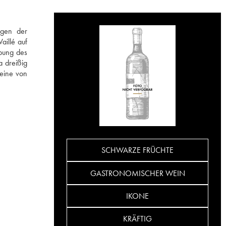
igen der
aillé auf
bung des
a dreißig
Weine von
.
SCHWARZE FRÜCHTE
GASTRONOMISCHER WEIN
IKONE
KRÄFTIG