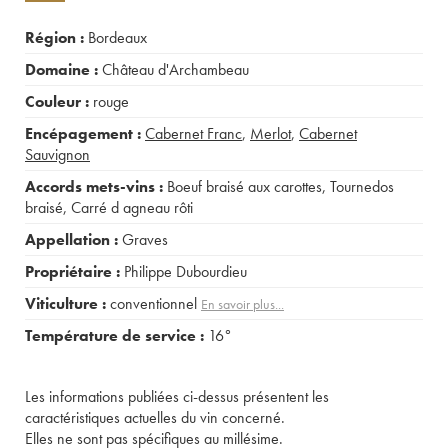
Région :
Bordeaux
Domaine :
Château d'Archambeau
Couleur :
rouge
Encépagement :
Cabernet Franc
,
Merlot
,
Cabernet
Sauvignon
Accords mets-vins :
Boeuf braisé aux carottes
,
Tournedos
braisé
,
Carré d agneau rôti
Appellation :
Graves
Propriétaire :
Philippe Dubourdieu
Viticulture :
conventionnel
En savoir plus...
Température de service :
16°
Les informations publiées ci-dessus présentent les
caractéristiques actuelles du vin concerné.
Elles ne sont pas spécifiques au millésime.