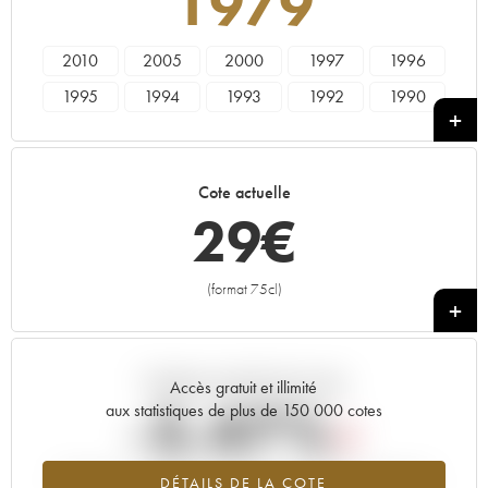
1979
2010
2005
2000
1997
1996
1995
1994
1993
1992
1990
1989
1988
1987
1986
1985
1984
1983
1982
1981
1980
Cote actuelle
1979
1978
29
€
(format 75cl)
+
Tendance actuelle de la cote
Accès gratuit et illimité
-5.47%
aux statistiques de plus de 150 000 cotes
Tendance à la baisse du millésime 1979 en 2026 par rapport à
DÉTAILS DE LA COTE