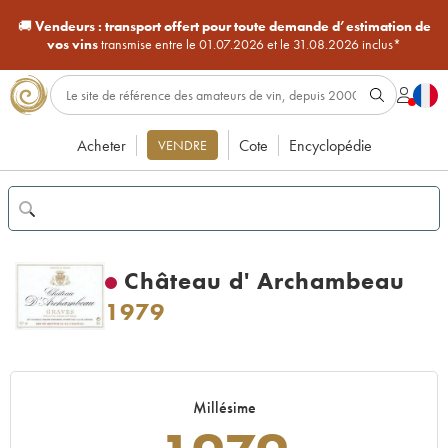
🚚
Vendeurs :
transport offert pour toute demande d’estimation de
vos vins
transmise entre le 01.07.2026 et le 31.08.2026 inclus*
Acheter
Cote
Encyclopédie
VENDRE
Château d' Archambeau
1979
Millésime