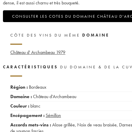
dense, il est aussi charnu et très bouqueté.
CONSULTER LES COTES DU DOMAINE CHÂTEAU D'A
CÔTE DES VINS DU MÊME
DOMAINE
Château d' Archambeau
1979
CARACTÉRISTIQUES
DU DOMAINE & DE LA CU
Région :
Bordeaux
Domaine :
Château d'Archambeau
Couleur :
blanc
Encépagement :
Sémillon
Accords mets-vins :
Alose grillée
,
Noix de veau braisée
,
Darne
de saumon farcies