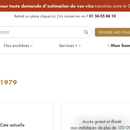
 pour toute demande d’estimation de vos vins
transmise entre le 
Retrait sur place
cliquez ici
|
Un conseil en vin ?
01 56 05 86 10
VENDRE MES VINS
Nos enchères
Services +
✨
Mon Som
1979
Accès gratuit et illimité
Tendance actuelle de la cote
Cote actuelle
aux statistiques de plus de 150 