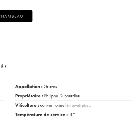
RCHAMBEAU
VÉE
Appellation :
Graves
Propriétaire :
Philippe Dubourdieu
Viticulture :
conventionnel
En savoir plus...
Température de service :
11°
s