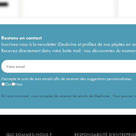
Restons en
contact
Inscrivez-vous à la newsletter iDealwine et profitez de nos pépites en a
Recevez directement dans votre boîte mail : nos découvertes du moment, 
J'accepte le suivi de mes emails afin de recevoir des suggestions personnalisées
Oui
Non
En vous inscrivant, vous acceptez de recevoir les emails de iDealwine. Vous pouvez 
QUI SOMMES-NOUS ?
RESPONSABILITÉ D'ENTREPRIS