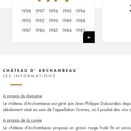
1998
1997
1996
1995
1994
1993
1992
1990
1989
1988
1987
1986
1985
1984
1983
1982
1981
1980
1979
1978
CHÂTEAU D' ARCHAMBEAU
LES INFORMATIONS
A propos du domaine
Le château d'Archambeau est géré par Jean-Philippe Dubourdieu depuis
idéalement situé au sein de l'appellation Graves, où il produit des vins 
A propos de la cuvée
Le château d'Archambeau propose un grave rouge fruité fin et savoure