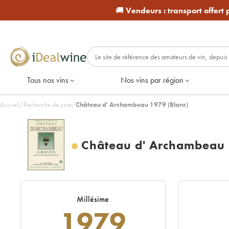
🚚
Vendeurs :
transport offert
Tous nos vins
Nos vins par région
Accueil
/
Recherche de cote
/
Château d' Archambeau 1979 (Blanc)
Château d' Archambeau
Millésime
1979