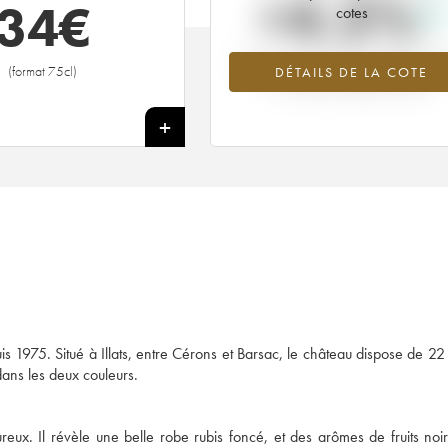
+4.2%
34
€
cotes
Tendance à la hausse du millésime 1
(format 75cl)
DÉTAILS DE LA COTE
en 2026 par rapport à 2025
+
 1975. Situé à Illats, entre Cérons et Barsac, le château dispose de 22
dans les deux couleurs.
ux. Il révèle une belle robe rubis foncé, et des arômes de fruits noir