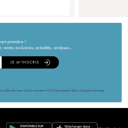
vant-première !
ventes exclusives, actualités, analyses...
JE M'INSCRIS
vous désabonner à tout moment via le lien présent dans chaque message.
E