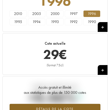
1996
2010
2005
2000
1997
1996
1995
1994
1993
1992
1990
1989
1988
1987
1986
1985
1984
1983
1982
1981
1980
Cote actuelle
1979
1978
29
€
(format 75cl)
+
Tendance actuelle de la cote
Accès gratuit et illimité
+0.46%
aux statistiques de plus de 150 000 cotes
Tendance à la hausse du millésime 1996 en 2026 par rapport à
DÉTAILS DE LA COTE