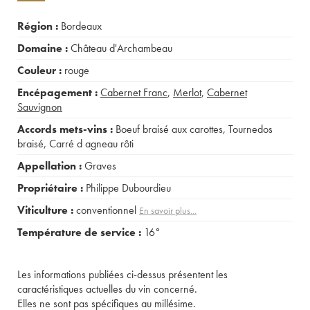
Région :
Bordeaux
Domaine :
Château d'Archambeau
Couleur :
rouge
Encépagement :
Cabernet Franc
,
Merlot
,
Cabernet
Sauvignon
Accords mets-vins :
Boeuf braisé aux carottes
,
Tournedos
braisé
,
Carré d agneau rôti
Appellation :
Graves
Propriétaire :
Philippe Dubourdieu
Viticulture :
conventionnel
En savoir plus...
Température de service :
16°
Les informations publiées ci-dessus présentent les
caractéristiques actuelles du vin concerné.
Elles ne sont pas spécifiques au millésime.