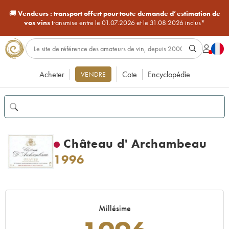
🚚
Vendeurs :
transport offert pour toute demande d’estimation de
vos vins
transmise entre le 01.07.2026 et le 31.08.2026 inclus*
Acheter
Cote
Encyclopédie
VENDRE
Château d' Archambeau
1996
Millésime