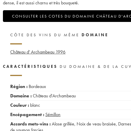
dense, il est aussi charnu et très bouqueté.
CONSULTER LES COTES DU DOMAINE CHÂTEAU D'A
CÔTE DES VINS DU MÊME
DOMAINE
Château d' Archambeau
1996
CARACTÉRISTIQUES
DU DOMAINE & DE LA CU
Région :
Bordeaux
Domaine :
Château d'Archambeau
Couleur :
blanc
Encépagement :
Sémillon
Accords mets-vins :
Alose grillée
,
Noix de veau braisée
,
Darne
de saumon farcies