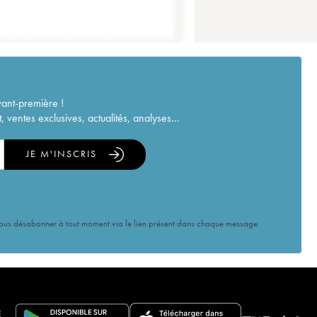
vant-première !
ventes exclusives, actualités, analyses...
JE M'INSCRIS
vous désabonner à tout moment via le lien présent dans chaque message.
E