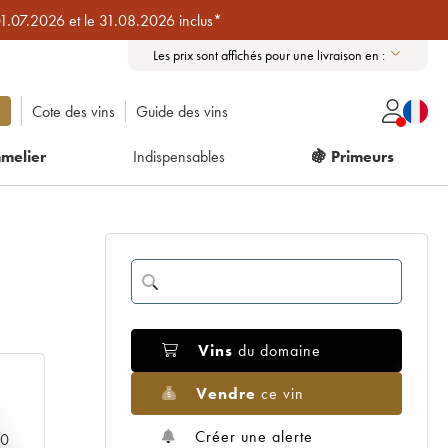
01.07.2026 et le 31.08.2026 inclus*
Les prix sont affichés pour une livraison en :
Cote des vins
Guide des vins
melier
Indispensables
🍇 Primeurs
Vins
du domaine
Vendre
ce vin
Créer une alerte
00