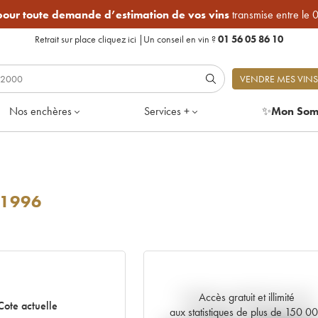
 pour toute demande d’estimation de vos vins
transmise entre le 
Retrait sur place
cliquez ici
|
Un conseil en vin ?
01 56 05 86 10
VENDRE MES VINS
Nos enchères
Services +
✨
Mon Som
1996
Accès gratuit et illimité
Tendance actuelle de la cote
Cote actuelle
aux statistiques de plus de 150 0