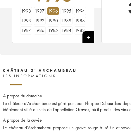
1998
1997
1996
1995
1994
1993
1992
1990
1989
1988
1987
1986
1985
1984
1983
1982
1981
1980
1979
1978
CHÂTEAU D' ARCHAMBEAU
LES INFORMATIONS
A propos du domaine
Le château d'Archambeau est géré par Jean-Philippe Dubourdieu depuis
idéalement situé au sein de l'appellation Graves, où il produit des vins 
A propos de la cuvée
Le château d'Archambeau propose un grave rouge fruité fin et savoure