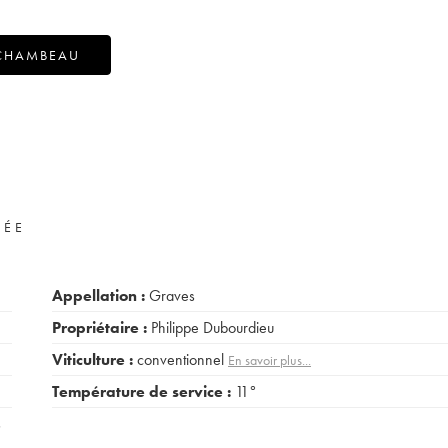
RCHAMBEAU
VÉE
Appellation :
Graves
Propriétaire :
Philippe Dubourdieu
Viticulture :
conventionnel
En savoir plus...
Température de service :
11°
s