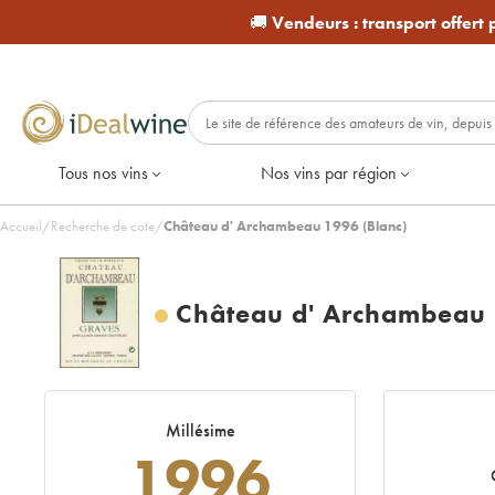
🚚
Vendeurs :
transport offert
Tous nos vins
Nos vins par région
Accueil
/
Recherche de cote
/
Château d' Archambeau 1996 (Blanc)
Château d' Archambeau
Millésime
1996