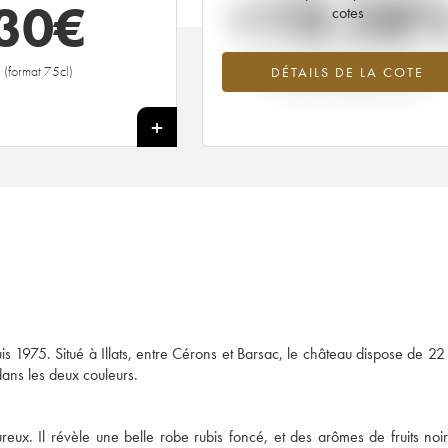
+10.28
30
€
cotes
Tendance à la hausse du millésime 19
(format 75cl)
DÉTAILS DE LA COTE
en 2026 par rapport à 2025
+
 1975. Situé à Illats, entre Cérons et Barsac, le château dispose de 22
dans les deux couleurs.
ux. Il révèle une belle robe rubis foncé, et des arômes de fruits noir