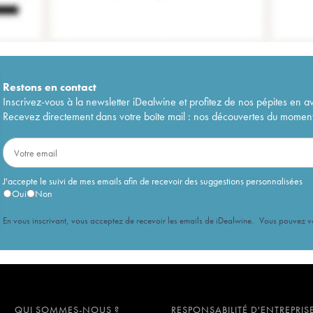
Restons en
contact
Inscrivez-vous à la newsletter iDealwine et profitez de nos pépites en a
Recevez directement dans votre boîte mail : nos découvertes du moment, 
J'accepte le suivi de mes emails afin de recevoir des suggestions personnalisées
Oui
Non
En vous inscrivant, vous acceptez de recevoir les emails de iDealwine. Vous pouvez 
QUI SOMMES-NOUS ?
RESPONSABILITÉ D'ENTREPRIS