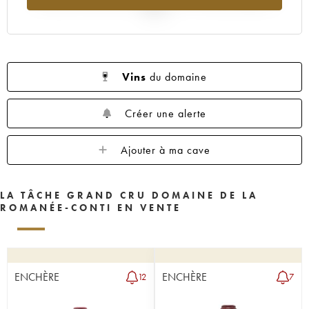
1962
1961
1960
1959
1958
2025
1957
1956
1955
1953
1952
1951
1950
1949
1948
1947
1946
1945
1943
1942
1940
Vins
du domaine
1938
1937
1935
1923
Créer une alerte
Ajouter à ma cave
LA TÂCHE GRAND CRU DOMAINE DE LA
ROMANÉE-CONTI EN VENTE
ENCHÈRE
ENCHÈRE
12
7