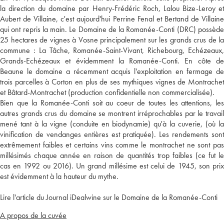
la direction du domaine par Henry-Frédéric Roch, Lalou Bize-Leroy et
Aubert de Villaine, c'est aujourd'hui Perrine Fenal et Bertand de Villaine
qui ont repris la main. Le Domaine de la Romanée-Conti (DRC) possède
25 hectares de vignes à Vosne principalement sur les grands crus de la
commune : La Tâche, Romanée-Saint-Vivant, Richebourg, Echézeaux,
Grands-Echézeaux et évidemment la Romanée-Conti. En côte de
Beaune le domaine a récemment acquis l'exploitation en fermage de
trois parcelles à Corton en plus de ses mythiques vignes de Montrachet
et Bâtard-Montrachet (production confidentielle non commercialisée).
Bien que la Romanée-Conti soit au coeur de toutes les attentions, les
autres grands crus du domaine se montrent irréprochables par le travail
mené tant à la vigne (conduite en biodynamie) qu'à la cuverie, (où la
vinification de vendanges entières est pratiquée). Les rendements sont
extrêmement faibles et certains vins comme le montrachet ne sont pas
millésimés chaque année en raison de quantités trop faibles (ce fut le
cas en 1992 ou 2016). Un grand millésime est celui de 1945, son prix
est évidemment à la hauteur du mythe.
Lire l'article du Journal iDealwine sur le Domaine de la Romanée-Conti
A propos de la cuvée