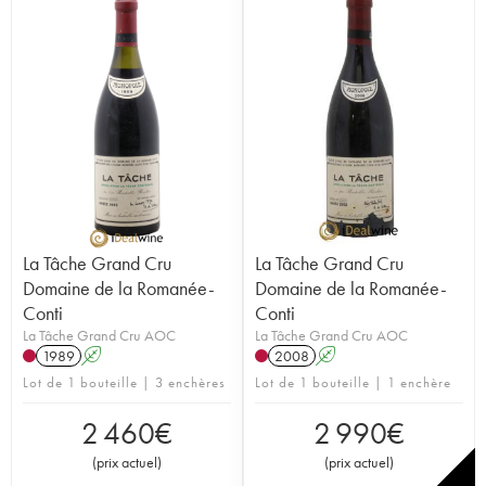
La Tâche Grand Cru
La Tâche Grand Cru
Domaine de la Romanée-
Domaine de la Romanée-
Conti
Conti
La Tâche Grand Cru AOC
La Tâche Grand Cru AOC
1989
A
2008
A
Lot de 1 bouteille | 3 enchères
Lot de 1 bouteille | 1 enchère
2 460
€
2 990
€
(
prix actuel
)
(
prix actuel
)