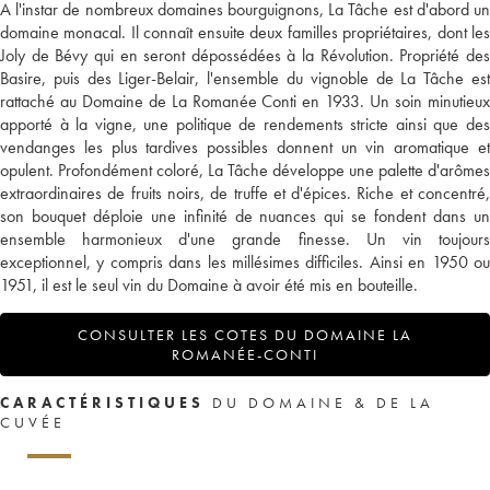
A l'instar de nombreux domaines bourguignons, La Tâche est d'abord un
domaine monacal. Il connaît ensuite deux familles propriétaires, dont les
Joly de Bévy qui en seront dépossédées à la Révolution. Propriété des
Basire, puis des Liger-Belair, l'ensemble du vignoble de La Tâche est
rattaché au Domaine de La Romanée Conti en 1933. Un soin minutieux
apporté à la vigne, une politique de rendements stricte ainsi que des
vendanges les plus tardives possibles donnent un vin aromatique et
opulent. Profondément coloré, La Tâche développe une palette d'arômes
extraordinaires de fruits noirs, de truffe et d'épices. Riche et concentré,
son bouquet déploie une infinité de nuances qui se fondent dans un
ensemble harmonieux d'une grande finesse. Un vin toujours
exceptionnel, y compris dans les millésimes difficiles. Ainsi en 1950 ou
1951, il est le seul vin du Domaine à avoir été mis en bouteille.
CONSULTER LES COTES DU DOMAINE LA
ROMANÉE-CONTI
CARACTÉRISTIQUES
DU DOMAINE & DE LA
CUVÉE