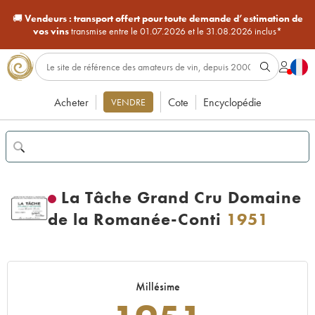
🚚
Vendeurs :
transport offert pour toute demande d’estimation de
vos vins
transmise entre le 01.07.2026 et le 31.08.2026 inclus*
Acheter
Cote
Encyclopédie
VENDRE
La Tâche Grand Cru Domaine
de la Romanée-Conti
1951
Millésime