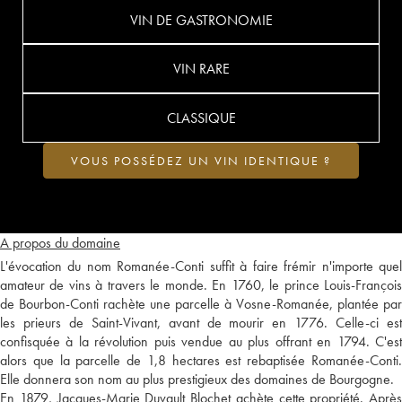
VIN DE GASTRONOMIE
VIN RARE
CLASSIQUE
VOUS POSSÉDEZ UN VIN IDENTIQUE ?
A propos du domaine
L'évocation du nom Romanée-Conti suffit à faire frémir n'importe quel
amateur de vins à travers le monde. En 1760, le prince Louis-François
de Bourbon-Conti rachète une parcelle à Vosne-Romanée, plantée par
les prieurs de Saint-Vivant, avant de mourir en 1776. Celle-ci est
confisquée à la révolution puis vendue au plus offrant en 1794. C'est
alors que la parcelle de 1,8 hectares est rebaptisée Romanée-Conti.
Elle donnera son nom au plus prestigieux des domaines de Bourgogne.
En 1879, Jacques-Marie Duvault Blochet achète cette propriété. Après