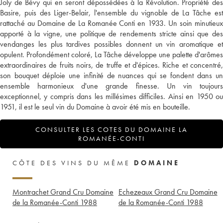
Joly de Bévy qui en seront dépossédées à la Révolution. Propriété des
Basire, puis des Liger-Belair, l'ensemble du vignoble de La Tâche est
rattaché au Domaine de La Romanée Conti en 1933. Un soin minutieux
apporté à la vigne, une politique de rendements stricte ainsi que des
vendanges les plus tardives possibles donnent un vin aromatique et
opulent. Profondément coloré, La Tâche développe une palette d'arômes
extraordinaires de fruits noirs, de truffe et d'épices. Riche et concentré,
son bouquet déploie une infinité de nuances qui se fondent dans un
ensemble harmonieux d'une grande finesse. Un vin toujours
exceptionnel, y compris dans les millésimes difficiles. Ainsi en 1950 ou
1951, il est le seul vin du Domaine à avoir été mis en bouteille.
CONSULTER LES COTES DU DOMAINE LA
ROMANÉE-CONTI
CÔTE DES VINS DU MÊME
DOMAINE
Montrachet Grand Cru Domaine
Echezeaux Grand Cru Domaine
de la Romanée-Conti
1988
de la Romanée-Conti
1988