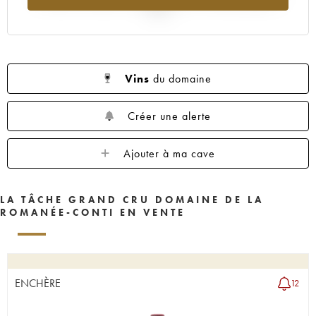
1962
1961
1960
1959
1958
2025
1957
1956
1955
1953
1952
1951
1950
1949
1948
1947
1946
1945
1943
1942
1940
Vins
du domaine
1938
1937
1935
1923
Créer une alerte
Ajouter à ma cave
LA TÂCHE GRAND CRU DOMAINE DE LA
ROMANÉE-CONTI EN VENTE
ENCHÈRE
12