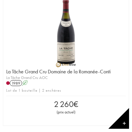
La Tâche Grand Cru Domaine de la Romanée-Conti
La Tâche Grand Cru AOC
1989
A
Lot de 1 bouteille | 2 enchères
2 260
€
(
prix actuel
)
✕