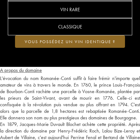
VIN RARE
CLASSIQUE
VOUS POSSÉDEZ UN VIN IDENTIQUE ?
A propos du domaine
L'évocation du nom Romanée-Conti suffit à faire frémir n'importe quel
amateur de vins à travers le monde. En 1760, le prince Louis-François
de Bourbon-Conti rachète une parcelle à Vosne-Romanée, plantée par
les prieurs de Saint-Vivant, avant de mourir en 1776. Celle-ci est
confisquée à la révolution puis vendue au plus offrant en 1794. C'est
alors que la parcelle de 1,8 hectares est rebaptisée Romanée-Conti.
Elle donnera son nom au plus prestigieux des domaines de Bourgogne.
En 1879, Jacques-Marie Duvault Blochet achète cette propriété. Après
la direction du domaine par Henry-Frédéric Roch, Lalou Bize-Leroy et
Aubert de Villaine, c'est aujourd'hui Perrine Fenal et Bertand de Villaine