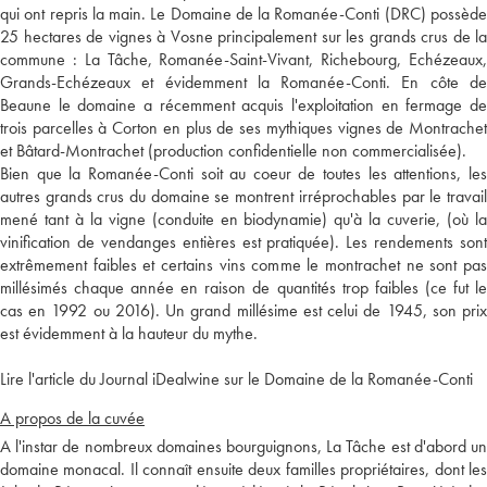
qui ont repris la main. Le Domaine de la Romanée-Conti (DRC) possède
25 hectares de vignes à Vosne principalement sur les grands crus de la
commune : La Tâche, Romanée-Saint-Vivant, Richebourg, Echézeaux,
Grands-Echézeaux et évidemment la Romanée-Conti. En côte de
Beaune le domaine a récemment acquis l'exploitation en fermage de
trois parcelles à Corton en plus de ses mythiques vignes de Montrachet
et Bâtard-Montrachet (production confidentielle non commercialisée).
Bien que la Romanée-Conti soit au coeur de toutes les attentions, les
autres grands crus du domaine se montrent irréprochables par le travail
mené tant à la vigne (conduite en biodynamie) qu'à la cuverie, (où la
vinification de vendanges entières est pratiquée). Les rendements sont
extrêmement faibles et certains vins comme le montrachet ne sont pas
millésimés chaque année en raison de quantités trop faibles (ce fut le
cas en 1992 ou 2016). Un grand millésime est celui de 1945, son prix
est évidemment à la hauteur du mythe.
Lire l'article du Journal iDealwine sur le Domaine de la Romanée-Conti
A propos de la cuvée
A l'instar de nombreux domaines bourguignons, La Tâche est d'abord un
domaine monacal. Il connaît ensuite deux familles propriétaires, dont les