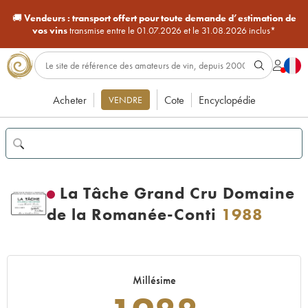
🚚
Vendeurs :
transport offert pour toute demande d’estimation de
vos vins
transmise entre le 01.07.2026 et le 31.08.2026 inclus*
Acheter
Cote
Encyclopédie
VENDRE
La Tâche Grand Cru Domaine
de la Romanée-Conti
1988
Millésime