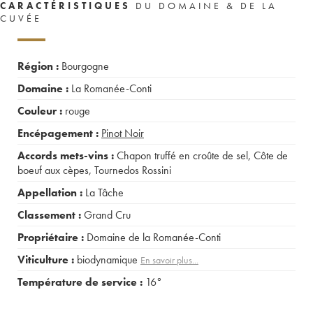
CARACTÉRISTIQUES
DU DOMAINE & DE LA
CUVÉE
Région :
Bourgogne
Domaine :
La Romanée-Conti
Couleur :
rouge
Encépagement :
Pinot Noir
Accords mets-vins :
Chapon truffé en croûte de sel
,
Côte de
boeuf aux cèpes
,
Tournedos Rossini
Appellation :
La Tâche
Classement :
Grand Cru
Propriétaire :
Domaine de la Romanée-Conti
Viticulture :
biodynamique
En savoir plus...
Température de service :
16°