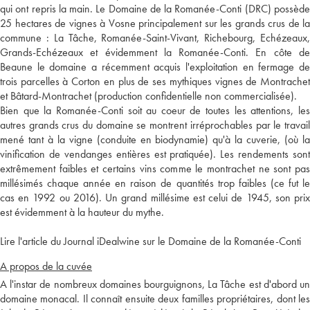
qui ont repris la main. Le Domaine de la Romanée-Conti (DRC) possède
25 hectares de vignes à Vosne principalement sur les grands crus de la
commune : La Tâche, Romanée-Saint-Vivant, Richebourg, Echézeaux,
Grands-Echézeaux et évidemment la Romanée-Conti. En côte de
Beaune le domaine a récemment acquis l'exploitation en fermage de
trois parcelles à Corton en plus de ses mythiques vignes de Montrachet
et Bâtard-Montrachet (production confidentielle non commercialisée).
Bien que la Romanée-Conti soit au coeur de toutes les attentions, les
autres grands crus du domaine se montrent irréprochables par le travail
mené tant à la vigne (conduite en biodynamie) qu'à la cuverie, (où la
vinification de vendanges entières est pratiquée). Les rendements sont
extrêmement faibles et certains vins comme le montrachet ne sont pas
millésimés chaque année en raison de quantités trop faibles (ce fut le
cas en 1992 ou 2016). Un grand millésime est celui de 1945, son prix
est évidemment à la hauteur du mythe.
Lire l'article du Journal iDealwine sur le Domaine de la Romanée-Conti
A propos de la cuvée
A l'instar de nombreux domaines bourguignons, La Tâche est d'abord un
domaine monacal. Il connaît ensuite deux familles propriétaires, dont les