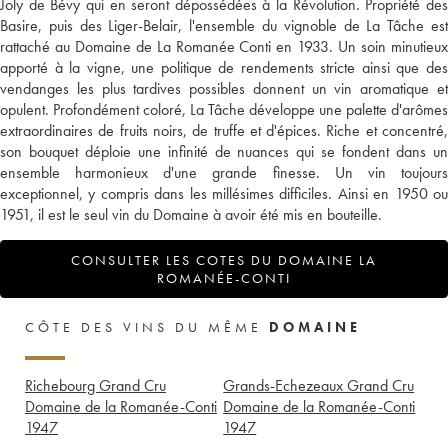
Joly de Bévy qui en seront dépossédées à la Révolution. Propriété des
Basire, puis des Liger-Belair, l'ensemble du vignoble de La Tâche est
rattaché au Domaine de La Romanée Conti en 1933. Un soin minutieux
apporté à la vigne, une politique de rendements stricte ainsi que des
vendanges les plus tardives possibles donnent un vin aromatique et
opulent. Profondément coloré, La Tâche développe une palette d'arômes
extraordinaires de fruits noirs, de truffe et d'épices. Riche et concentré,
son bouquet déploie une infinité de nuances qui se fondent dans un
ensemble harmonieux d'une grande finesse. Un vin toujours
exceptionnel, y compris dans les millésimes difficiles. Ainsi en 1950 ou
1951, il est le seul vin du Domaine à avoir été mis en bouteille.
CONSULTER LES COTES DU DOMAINE LA
ROMANÉE-CONTI
CÔTE DES VINS DU MÊME
DOMAINE
Richebourg Grand Cru
Grands-Echezeaux Grand Cru
Domaine de la Romanée-Conti
Domaine de la Romanée-Conti
1947
1947