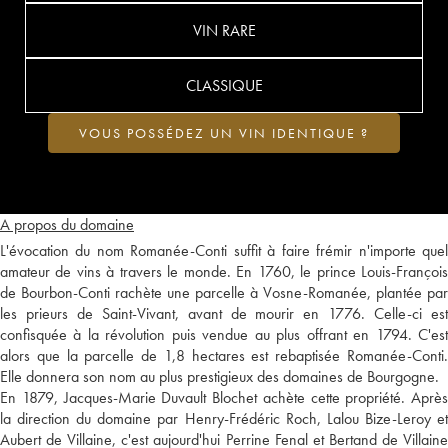
VIN RARE
CLASSIQUE
VOUS POSSÉDEZ UN VIN IDENTIQUE ?
A propos du domaine
L'évocation du nom Romanée-Conti suffit à faire frémir n'importe quel
amateur de vins à travers le monde. En 1760, le prince Louis-François
de Bourbon-Conti rachète une parcelle à Vosne-Romanée, plantée par
les prieurs de Saint-Vivant, avant de mourir en 1776. Celle-ci est
confisquée à la révolution puis vendue au plus offrant en 1794. C'est
alors que la parcelle de 1,8 hectares est rebaptisée Romanée-Conti.
Elle donnera son nom au plus prestigieux des domaines de Bourgogne.
En 1879, Jacques-Marie Duvault Blochet achète cette propriété. Après
la direction du domaine par Henry-Frédéric Roch, Lalou Bize-Leroy et
Aubert de Villaine, c'est aujourd'hui Perrine Fenal et Bertand de Villaine