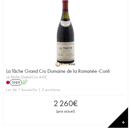
La Tâche Grand Cru Domaine de la Romanée-Conti
La Tâche Grand Cru AOC
1989
A
Lot de 1 bouteille | 2 enchères
2 260
€
(
prix actuel
)
✕