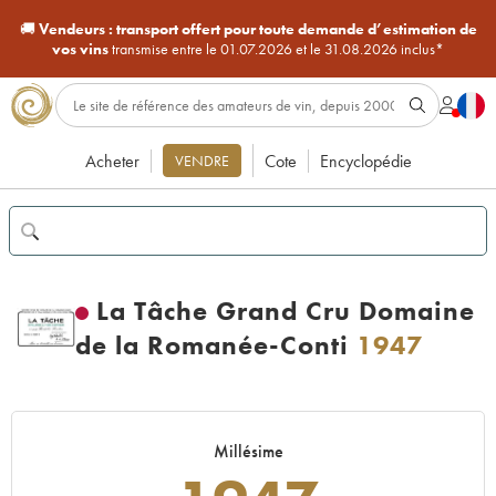
🚚
Vendeurs :
transport offert pour toute demande d’estimation de
vos vins
transmise entre le 01.07.2026 et le 31.08.2026 inclus*
Acheter
Cote
Encyclopédie
VENDRE
La Tâche Grand Cru Domaine
de la Romanée-Conti
1947
Millésime