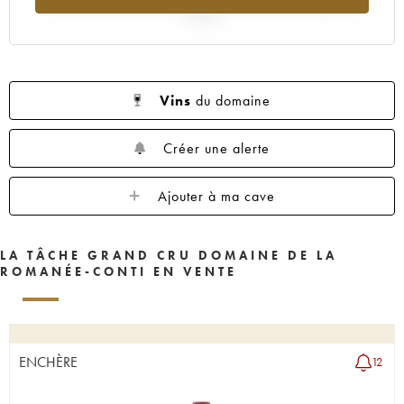
1962
1961
1960
1959
1958
2025
1957
1956
1955
1953
1952
1951
1950
1949
1948
1947
1946
1945
1943
1942
1940
Vins
du domaine
1938
1937
1935
1923
Créer une alerte
Ajouter à ma cave
LA TÂCHE GRAND CRU DOMAINE DE LA
ROMANÉE-CONTI EN VENTE
ENCHÈRE
12