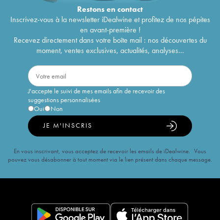
Restons en
contact
Inscrivez-vous à la newsletter iDealwine et profitez de nos pépites
en avant-première !
Recevez directement dans votre boîte mail : nos découvertes du
moment, ventes exclusives, actualités, analyses...
J'accepte le suivi de mes emails afin de recevoir des
suggestions personnalisées
Oui
Non
JE M'INSCRIS
En vous inscrivant, vous acceptez de recevoir les emails de iDealwine. Vous
pouvez vous désabonner à tout moment via le lien présent dans chaque message.