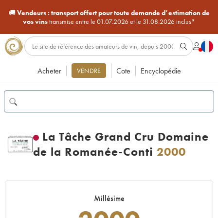
🚚
Vendeurs :
transport offert pour toute demande d’estimation de
vos vins
transmise entre le 01.07.2026 et le 31.08.2026 inclus*
Acheter
Cote
Encyclopédie
VENDRE
La Tâche Grand Cru Domaine
de la Romanée-Conti
2000
Millésime