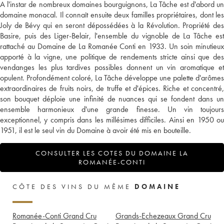
A l'instar de nombreux domaines bourguignons, La Tâche est d'abord un
domaine monacal. Il connaît ensuite deux familles propriétaires, dont les
Joly de Bévy qui en seront dépossédées à la Révolution. Propriété des
Basire, puis des Liger-Belair, l'ensemble du vignoble de La Tâche est
rattaché au Domaine de La Romanée Conti en 1933. Un soin minutieux
apporté à la vigne, une politique de rendements stricte ainsi que des
vendanges les plus tardives possibles donnent un vin aromatique et
opulent. Profondément coloré, La Tâche développe une palette d'arômes
extraordinaires de fruits noirs, de truffe et d'épices. Riche et concentré,
son bouquet déploie une infinité de nuances qui se fondent dans un
ensemble harmonieux d'une grande finesse. Un vin toujours
exceptionnel, y compris dans les millésimes difficiles. Ainsi en 1950 ou
1951, il est le seul vin du Domaine à avoir été mis en bouteille.
CONSULTER LES COTES DU DOMAINE LA
ROMANÉE-CONTI
CÔTE DES VINS DU MÊME
DOMAINE
Romanée-Conti Grand Cru
Grands-Echezeaux Grand Cru