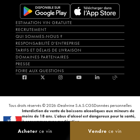
ESTIMATION VIN GRATUITE
RECRUTEMENT
QUI SOMMES-NOUS ?
RESPONSABILITÉ D'ENTREPRISE
TARIFS ET DÉLAIS DE LIVRAISON
DOMAINES PARTENAIRES
PRESSE
FOIRE AUX QUESTIONS
Tous droits réservés © 2026 iDealwine S.A.S.
CGS
Données personnelles
Interdiction de vente de boissons alcooliques aux mineurs de
moins de 18 ans. L'abus d'alcool est dangereux pour la santé,
à consommer avec modération.
La preuve de majorité de l'acheteur est exigée au moment de la vente en
Acheter
ce vin
Vendre
ce vin
ligne. CODE DE LA SANTÉ PUBLIQUE, ART.L.3342-1 et L.3353-3