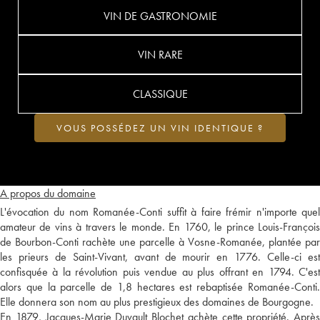
VIN DE GASTRONOMIE
VIN RARE
CLASSIQUE
VOUS POSSÉDEZ UN VIN IDENTIQUE ?
A propos du domaine
L'évocation du nom Romanée-Conti suffit à faire frémir n'importe quel
amateur de vins à travers le monde. En 1760, le prince Louis-François
de Bourbon-Conti rachète une parcelle à Vosne-Romanée, plantée par
les prieurs de Saint-Vivant, avant de mourir en 1776. Celle-ci est
confisquée à la révolution puis vendue au plus offrant en 1794. C'est
alors que la parcelle de 1,8 hectares est rebaptisée Romanée-Conti.
Elle donnera son nom au plus prestigieux des domaines de Bourgogne.
En 1879, Jacques-Marie Duvault Blochet achète cette propriété. Après