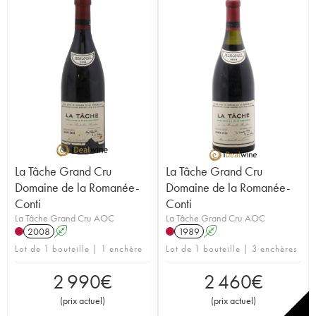
La Tâche Grand Cru
La Tâche Grand Cru
Domaine de la Romanée-
Domaine de la Romanée-
Conti
Conti
La Tâche Grand Cru AOC
La Tâche Grand Cru AOC
2008
A
1989
A
Lot de 1 bouteille | 1 enchère
Lot de 1 bouteille | 3 enchères
2 990
€
2 460
€
(
prix actuel
)
(
prix actuel
)