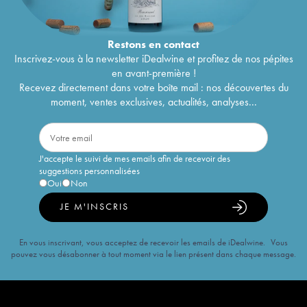
Restons en
contact
Inscrivez-vous à la newsletter iDealwine et profitez de nos pépites
en avant-première !
Recevez directement dans votre boîte mail : nos découvertes du
moment, ventes exclusives, actualités, analyses...
J'accepte le suivi de mes emails afin de recevoir des
suggestions personnalisées
Oui
Non
JE M'INSCRIS
En vous inscrivant, vous acceptez de recevoir les emails de iDealwine. Vous
pouvez vous désabonner à tout moment via le lien présent dans chaque message.