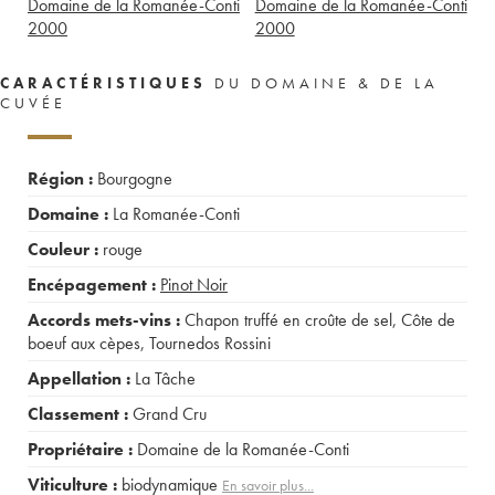
Domaine de la Romanée-Conti
Domaine de la Romanée-Conti
2000
2000
CARACTÉRISTIQUES
DU DOMAINE & DE LA
CUVÉE
Région :
Bourgogne
Domaine :
La Romanée-Conti
Couleur :
rouge
Encépagement :
Pinot Noir
Accords mets-vins :
Chapon truffé en croûte de sel
,
Côte de
boeuf aux cèpes
,
Tournedos Rossini
Appellation :
La Tâche
Classement :
Grand Cru
Propriétaire :
Domaine de la Romanée-Conti
Viticulture :
biodynamique
En savoir plus...