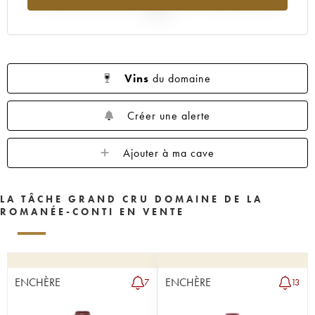
1962
1961
1960
1959
1958
2025
1957
1956
1955
1953
1952
1951
1950
1949
1948
1947
1946
1945
1943
1942
1940
Vins
du domaine
1938
1937
1935
1923
Créer une alerte
Ajouter à ma cave
LA TÂCHE GRAND CRU DOMAINE DE LA
ROMANÉE-CONTI EN VENTE
ENCHÈRE
ENCHÈRE
7
13