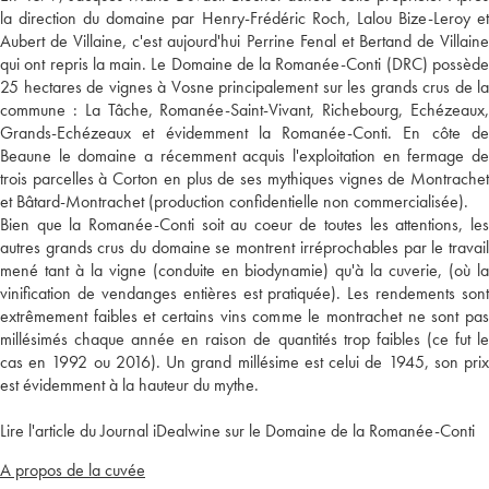
la direction du domaine par Henry-Frédéric Roch, Lalou Bize-Leroy et
Aubert de Villaine, c'est aujourd'hui Perrine Fenal et Bertand de Villaine
qui ont repris la main. Le Domaine de la Romanée-Conti (DRC) possède
25 hectares de vignes à Vosne principalement sur les grands crus de la
commune : La Tâche, Romanée-Saint-Vivant, Richebourg, Echézeaux,
Grands-Echézeaux et évidemment la Romanée-Conti. En côte de
Beaune le domaine a récemment acquis l'exploitation en fermage de
trois parcelles à Corton en plus de ses mythiques vignes de Montrachet
et Bâtard-Montrachet (production confidentielle non commercialisée).
Bien que la Romanée-Conti soit au coeur de toutes les attentions, les
autres grands crus du domaine se montrent irréprochables par le travail
mené tant à la vigne (conduite en biodynamie) qu'à la cuverie, (où la
vinification de vendanges entières est pratiquée). Les rendements sont
extrêmement faibles et certains vins comme le montrachet ne sont pas
millésimés chaque année en raison de quantités trop faibles (ce fut le
cas en 1992 ou 2016). Un grand millésime est celui de 1945, son prix
est évidemment à la hauteur du mythe.
Lire l'article du Journal iDealwine sur le Domaine de la Romanée-Conti
A propos de la cuvée