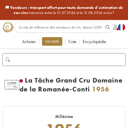
🚚
Vendeurs :
transport offert pour toute demande d’estimation de
vos vins
transmise entre le 01.07.2026 et le 31.08.2026 inclus*
Acheter
Cote
Encyclopédie
VENDRE
La Tâche Grand Cru Domaine
de la Romanée-Conti
1956
Millésime