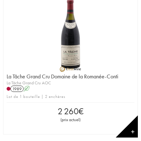
La Tâche Grand Cru Domaine de la Romanée-Conti
La Tâche Grand Cru AOC
1989
A
Lot de 1 bouteille | 2 enchères
2 260
€
(
prix actuel
)
✕