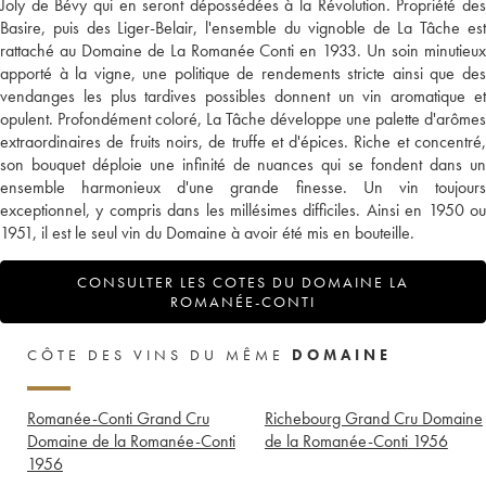
Joly de Bévy qui en seront dépossédées à la Révolution. Propriété des
Basire, puis des Liger-Belair, l'ensemble du vignoble de La Tâche est
rattaché au Domaine de La Romanée Conti en 1933. Un soin minutieux
apporté à la vigne, une politique de rendements stricte ainsi que des
vendanges les plus tardives possibles donnent un vin aromatique et
opulent. Profondément coloré, La Tâche développe une palette d'arômes
extraordinaires de fruits noirs, de truffe et d'épices. Riche et concentré,
son bouquet déploie une infinité de nuances qui se fondent dans un
ensemble harmonieux d'une grande finesse. Un vin toujours
exceptionnel, y compris dans les millésimes difficiles. Ainsi en 1950 ou
1951, il est le seul vin du Domaine à avoir été mis en bouteille.
CONSULTER LES COTES DU DOMAINE LA
ROMANÉE-CONTI
CÔTE DES VINS DU MÊME
DOMAINE
Romanée-Conti Grand Cru
Richebourg Grand Cru Domaine
Domaine de la Romanée-Conti
de la Romanée-Conti
1956
1956