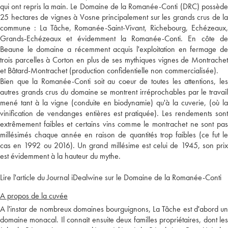
qui ont repris la main. Le Domaine de la Romanée-Conti (DRC) possède
25 hectares de vignes à Vosne principalement sur les grands crus de la
commune : La Tâche, Romanée-Saint-Vivant, Richebourg, Echézeaux,
Grands-Echézeaux et évidemment la Romanée-Conti. En côte de
Beaune le domaine a récemment acquis l'exploitation en fermage de
trois parcelles à Corton en plus de ses mythiques vignes de Montrachet
et Bâtard-Montrachet (production confidentielle non commercialisée).
Bien que la Romanée-Conti soit au coeur de toutes les attentions, les
autres grands crus du domaine se montrent irréprochables par le travail
mené tant à la vigne (conduite en biodynamie) qu'à la cuverie, (où la
vinification de vendanges entières est pratiquée). Les rendements sont
extrêmement faibles et certains vins comme le montrachet ne sont pas
millésimés chaque année en raison de quantités trop faibles (ce fut le
cas en 1992 ou 2016). Un grand millésime est celui de 1945, son prix
est évidemment à la hauteur du mythe.
Lire l'article du Journal iDealwine sur le Domaine de la Romanée-Conti
A propos de la cuvée
A l'instar de nombreux domaines bourguignons, La Tâche est d'abord un
domaine monacal. Il connaît ensuite deux familles propriétaires, dont les