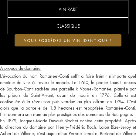
VIN RARE
CLASSIQUE
VOUS POSSÉDEZ UN VIN IDENTIQUE ?
A propos du domaine
L'évocation du nom Romanée-Conti suffit à faire frémir n'importe quel
amateur de vins à travers le monde. En 1760, le prince Louis-François
de Bourbon-Conti rachète une parcelle à Vosne-Romanée, plantée par
les prieurs de Saint-Vivant, avant de mourir en 1776. Celle-ci est
confisquée à la révolution puis vendue au plus offrant en 1794. C'est
alors que la parcelle de 1,8 hectares est rebaptisée Romanée-Conti.
Elle donnera son nom au plus prestigieux des domaines de Bourgogne.
En 1879, Jacques-Marie Duvault Blochet achète cette propriété. Après
la direction du domaine par Henry-Frédéric Roch, Lalou Bize-Leroy et
Aubert de Villaine, c'est aujourd'hui Perrine Fenal et Bertand de Villaine