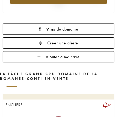
1962
1961
1960
1959
1958
2025
1957
1956
1955
1953
1952
1951
1950
1949
1948
1947
1946
1945
1943
1942
1940
Vins
du domaine
1938
1937
1935
1923
Créer une alerte
Ajouter à ma cave
LA TÂCHE GRAND CRU DOMAINE DE LA
ROMANÉE-CONTI EN VENTE
ENCHÈRE
12