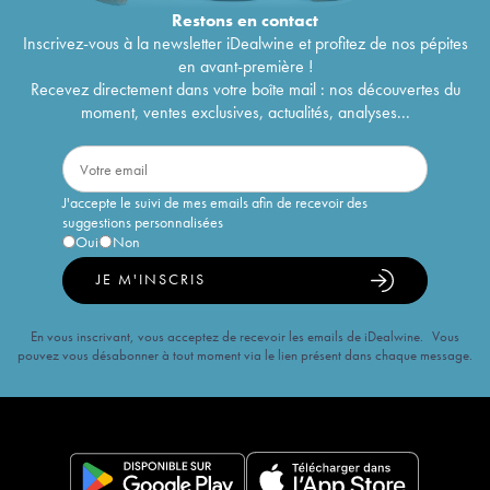
Restons en
contact
Inscrivez-vous à la newsletter iDealwine et profitez de nos pépites
en avant-première !
Recevez directement dans votre boîte mail : nos découvertes du
moment, ventes exclusives, actualités, analyses...
J'accepte le suivi de mes emails afin de recevoir des
suggestions personnalisées
Oui
Non
JE M'INSCRIS
En vous inscrivant, vous acceptez de recevoir les emails de iDealwine. Vous
pouvez vous désabonner à tout moment via le lien présent dans chaque message.