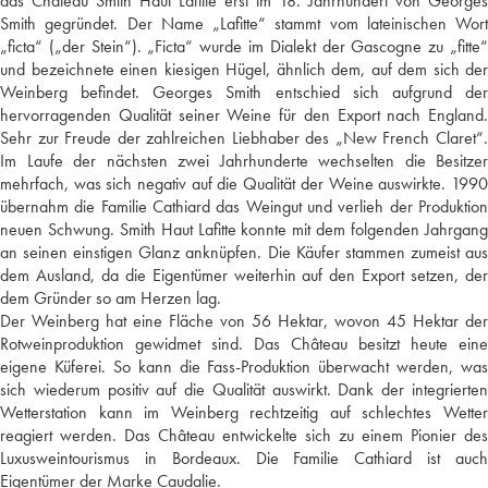
das Château Smith Haut Lafitte erst im 18. Jahrhundert von Georges
Smith gegründet. Der Name „Lafitte“ stammt vom lateinischen Wort
„ficta“ („der Stein“). „Ficta“ wurde im Dialekt der Gascogne zu „fitte“
und bezeichnete einen kiesigen Hügel, ähnlich dem, auf dem sich der
Weinberg befindet. Georges Smith entschied sich aufgrund der
hervorragenden Qualität seiner Weine für den Export nach England.
Sehr zur Freude der zahlreichen Liebhaber des „New French Claret“.
Im Laufe der nächsten zwei Jahrhunderte wechselten die Besitzer
mehrfach, was sich negativ auf die Qualität der Weine auswirkte. 1990
übernahm die Familie Cathiard das Weingut und verlieh der Produktion
neuen Schwung. Smith Haut Lafitte konnte mit dem folgenden Jahrgang
an seinen einstigen Glanz anknüpfen. Die Käufer stammen zumeist aus
dem Ausland, da die Eigentümer weiterhin auf den Export setzen, der
dem Gründer so am Herzen lag.
Der Weinberg hat eine Fläche von 56 Hektar, wovon 45 Hektar der
Rotweinproduktion gewidmet sind. Das Château besitzt heute eine
eigene Küferei. So kann die Fass-Produktion überwacht werden, was
sich wiederum positiv auf die Qualität auswirkt. Dank der integrierten
Wetterstation kann im Weinberg rechtzeitig auf schlechtes Wetter
reagiert werden. Das Château entwickelte sich zu einem Pionier des
Luxusweintourismus in Bordeaux. Die Familie Cathiard ist auch
Eigentümer der Marke Caudalie.