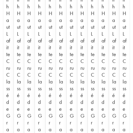
h
h
h
h
h
h
h
h
h
h
h
h
H
H
H
H
H
H
H
H
H
H
H
H
a
a
a
a
a
a
a
a
a
a
a
a
ut
ut
ut
ut
ut
ut
ut
ut
ut
ut
ut
ut
L
L
L
L
L
L
L
L
L
L
L
L
af
af
af
af
af
af
af
af
af
af
af
af
it
it
it
it
it
it
it
it
it
it
it
it
te
te
te
te
te
te
te
te
te
te
te
te
C
C
C
C
C
C
C
C
C
C
C
C
ru
ru
ru
ru
ru
ru
ru
ru
ru
ru
ru
ru
C
C
C
C
C
C
C
C
C
C
C
C
la
la
la
la
la
la
la
la
la
la
la
la
ss
ss
ss
ss
ss
ss
ss
ss
ss
ss
ss
ss
é
é
é
é
é
é
é
é
é
é
é
é
d
d
d
d
d
d
d
d
d
d
d
d
e
e
e
e
e
e
e
e
e
e
e
e
G
G
G
G
G
G
G
G
G
G
G
G
r
r
r
r
r
r
r
r
r
r
r
r
a
a
a
a
a
a
a
a
a
a
a
a