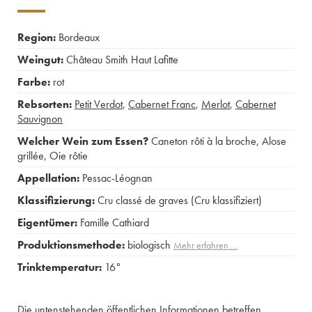
Region:
Bordeaux
Weingut:
Château Smith Haut Lafitte
Farbe:
rot
Rebsorten:
Petit Verdot
,
Cabernet Franc
,
Merlot
,
Cabernet
Sauvignon
Welcher Wein zum Essen?
Caneton rôti à la broche
,
Alose
grillée
,
Oie rôtie
Appellation:
Pessac-Léognan
Klassifizierung:
Cru classé de graves (Cru klassifiziert)
Eigentümer:
Famille Cathiard
Produktionsmethode:
biologisch
Mehr erfahren …
Trinktemperatur:
16°
Die untenstehenden öffentlichen Informationen betreffen