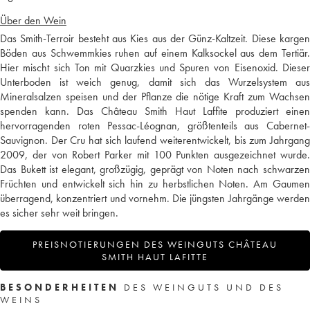
Über den Wein
Das Smith-Terroir besteht aus Kies aus der Günz-Kaltzeit. Diese kargen
Böden aus Schwemmkies ruhen auf einem Kalksockel aus dem Tertiär.
Hier mischt sich Ton mit Quarzkies und Spuren von Eisenoxid. Dieser
Unterboden ist weich genug, damit sich das Wurzelsystem aus
Mineralsalzen speisen und der Pflanze die nötige Kraft zum Wachsen
spenden kann. Das Château Smith Haut Laffite produziert einen
hervorragenden roten Pessac-Léognan, größtenteils aus Cabernet-
Sauvignon. Der Cru hat sich laufend weiterentwickelt, bis zum Jahrgang
2009, der von Robert Parker mit 100 Punkten ausgezeichnet wurde.
Das Bukett ist elegant, großzügig, geprägt von Noten nach schwarzen
Früchten und entwickelt sich hin zu herbstlichen Noten. Am Gaumen
überragend, konzentriert und vornehm. Die jüngsten Jahrgänge werden
es sicher sehr weit bringen.
PREISNOTIERUNGEN DES WEINGUTS CHÂTEAU
SMITH HAUT LAFITTE
BESONDERHEITEN
DES WEINGUTS UND DES
WEINS