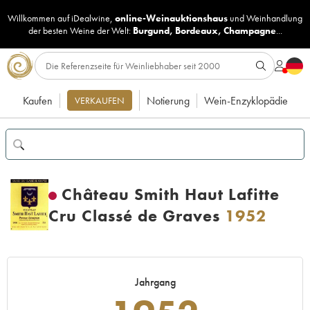
Willkommen auf iDealwine,
online-Weinauktionshaus
und
Weinhandlung
der besten Weine der Welt:
Burgund
,
Bordeaux
,
Champagne
...
Kaufen
Notierung
Wein-Enzyklopädie
VERKAUFEN
Château Smith Haut Lafitte
Cru Classé de Graves
1952
Jahrgang