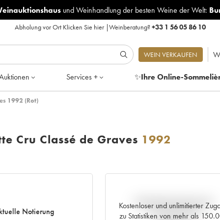
Weinauktionshaus
und
Weinhandlung der besten Weine der Welt:
Bu
Abholung vor Ort
Klicken Sie hier
|
Weinberatung?
+33 1 56 05 86 10
W
WEIN VERKAUFEN
Auktionen
Services +
✨
Ihre Online-Sommeliè
es 1992 (Rot)
tte Cru Classé de Graves
1992
Aktuelle Entwicklung der
Kostenloser und unlimitierter Zug
ktuelle Notierung
Preisnotierung
zu Statistiken von mehr als 150.