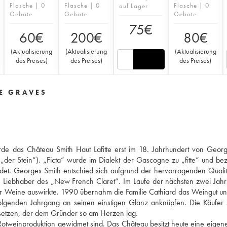
Flasche | 0
Flasche | 0
Flasche | 0
auf Lager
Gebote
Gebote
Gebote
75
€
60
€
200
€
80
€
(
Aktualisierung
(
Aktualisierung
(
Aktualisierung
des Preises
)
des Preises
)
des Preises
)
DE GRAVES
rde das Château Smith Haut Lafitte erst im 18. Jahrhundert von Geor
„der Stein“). „Ficta“ wurde im Dialekt der Gascogne zu „fitte“ und be
det. Georges Smith entschied sich aufgrund der hervorragenden Qualit
n Liebhaber des „New French Claret“. Im Laufe der nächsten zwei Jah
der Weine auswirkte. 1990 übernahm die Familie Cathiard das Weingut un
folgenden Jahrgang an seinen einstigen Glanz anknüpfen. Die Käufer
 setzen, der dem Gründer so am Herzen lag.
tweinproduktion gewidmet sind. Das Château besitzt heute eine eigene