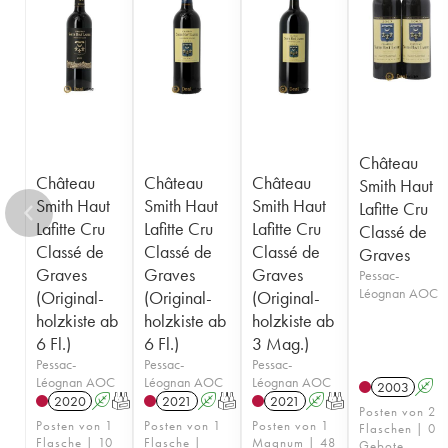
1955
1953
1952
1950
1949
1947
1945
1920
1878
Château
Château
Château
Château
Smith Haut
Smith Haut
Smith Haut
Smith Haut
Lafitte Cru
Lafitte Cru
Lafitte Cru
Lafitte Cru
Classé de
Classé de
Classé de
Classé de
Graves
Graves
Graves
Graves
Pessac-
Léognan AOC
(Original-
(Original-
(Original-
holzkiste ab
holzkiste ab
holzkiste ab
6 Fl.)
6 Fl.)
3 Mag.)
Pessac-
Pessac-
Pessac-
Léognan AOC
Léognan AOC
Léognan AOC
2003
A
2020
A
T
2021
A
T
2021
A
T
Posten von 2
Posten von 1
Posten von 1
Posten von 1
Flaschen | 0
Flasche | 10
Flasche |
Magnum | 48
Gebote