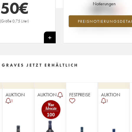
50
€
-4%
Notierungen
(Größe 0,75 Liter)
PREISNOTIERUNGSDETAI
Preisabfall des Jahrgangs 1992 im Ja
2026 im Vergleich zum Jahr 2025
+
 GRAVES JETZT ERHÄLTLICH
AUKTION
AUKTION
FESTPREISE
AUKTION
1
1
100