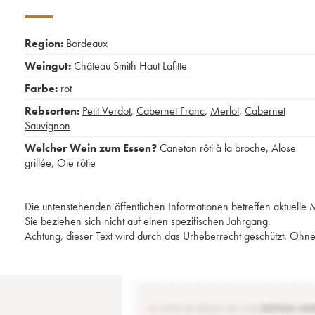
Region:
Bordeaux
Weingut:
Château Smith Haut Lafitte
Farbe:
rot
Rebsorten:
Petit Verdot
,
Cabernet Franc
,
Merlot
,
Cabernet
Sauvignon
Welcher Wein zum Essen?
Caneton rôti à la broche
,
Alose
grillée
,
Oie rôtie
Die untenstehenden öffentlichen Informationen betreffen aktuell
Sie beziehen sich nicht auf einen spezifischen Jahrgang.
Achtung, dieser Text wird durch das Urheberrecht geschützt. Ohne 