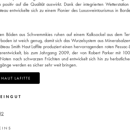
sitiv auf die Qualität auswirkt. Dank der integrierten Wetterstatio
teau entwickelte sich zu einem Pionier des Luxusweintourismus in Bord
argen Böden aus Schwemmkies ruhen auf einem Kalksockel aus dem Tert
rboden ist weich genug, damit sich das Wurzelsystem aus Mineralsalze
teau Smith Haut Laffite produziert einen hervorragenden roten Pessac
terentwickelt, bis zum Jahrgang 2009, der von Robert Parker mit 10
 Noten nach schwarzen Früchten und entwickelt sich hin zu herbstlich
gänge werden es sicher sehr weit bringen.
HAUT LAFITTE
EINGUT
92
EINS