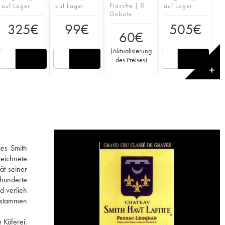
Flasche | 0
auf Lager
auf Lager
auf Lager
Gebote
325
€
99
€
505
€
60
€
(
Aktualisierung
des Preises
)
✕
ges Smith
zeichnete
ät seiner
rhunderte
d verlieh
 stammen
 Küferei.