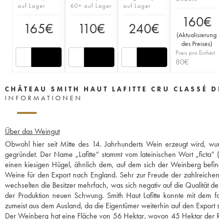
auf Lager
60+ auf Lager
auf Lager
160
€
165
€
110
€
240
€
(
Aktualisierung
des Preises
)
Preis pro Einheit
80
€
CHÂTEAU SMITH HAUT LAFITTE CRU CLASSÉ 
INFORMATIONEN
Über das Weingut
Obwohl hier seit Mitte des 14. Jahrhunderts Wein erzeugt wird, wu
gegründet. Der Name „Lafitte“ stammt vom lateinischen Wort „ficta“ (
einen kiesigen Hügel, ähnlich dem, auf dem sich der Weinberg befin
Weine für den Export nach England. Sehr zur Freude der zahlreiche
wechselten die Besitzer mehrfach, was sich negativ auf die Qualität 
der Produktion neuen Schwung. Smith Haut Lafitte konnte mit dem 
zumeist aus dem Ausland, da die Eigentümer weiterhin auf den Export
Der Weinberg hat eine Fläche von 56 Hektar, wovon 45 Hektar der Ro