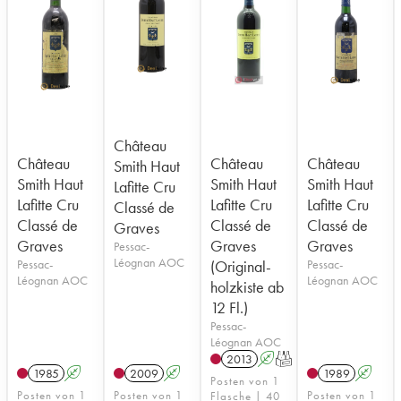
Château
Château
Château
Château
Smith Haut
Smith Haut
Smith Haut
Smith Haut
Lafitte Cru
Lafitte Cru
Lafitte Cru
Lafitte Cru
Classé de
Classé de
Classé de
Classé de
Graves
Graves
Graves
Graves
Pessac-
Léognan AOC
Pessac-
(Original-
Pessac-
Léognan AOC
Léognan AOC
holzkiste ab
12 Fl.)
Pessac-
Léognan AOC
2013
A
T
1985
A
2009
A
1989
A
Posten von 1
Posten von 1
Posten von 1
Posten von 1
Flasche | 40