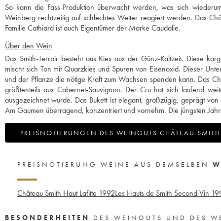
So kann die Fass-Produktion überwacht werden, was sich wiederum po
Weinberg rechtzeitig auf schlechtes Wetter reagiert werden. Das Châ
Familie Cathiard ist auch Eigentümer der Marke Caudalie.
Über den Wein
Das Smith-Terroir besteht aus Kies aus der Günz-Kaltzeit. Diese k
mischt sich Ton mit Quarzkies und Spuren von Eisenoxid. Dieser Unte
und der Pflanze die nötige Kraft zum Wachsen spenden kann. Das Châ
größtenteils aus Cabernet-Sauvignon. Der Cru hat sich laufend wei
ausgezeichnet wurde. Das Bukett ist elegant, großzügig, geprägt von
Am Gaumen überragend, konzentriert und vornehm. Die jüngsten Jahr
PREISNOTIERUNGEN DES WEINGUTS CHÂTEAU SMITH 
PREISNOTIERUNG WEINE AUS DEMSELBEN
W
Château Smith Haut Lafitte
1992
Les Hauts de Smith Second Vin
19
BESONDERHEITEN
DES WEINGUTS UND DES W