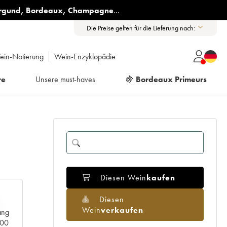
rgund
,
Bordeaux
,
Champagne
...
Die Preise gelten für die Lieferung nach:
ein-Notierung
Wein-Enzyklopädie
re
Unsere must-haves
🍇
Bordeaux Primeurs
Diesen Wein
kaufen
Diesen
Wein
verkaufen
ang
000