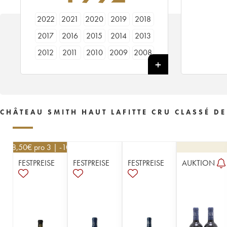
2022
2021
2020
2019
2018
2017
2016
2015
2014
2013
2012
2011
2010
2009
2008
2007
2006
2005
2004
2003
2002
2001
2000
1999
1998
1997
1996
1995
1994
1993
CHÂTEAU SMITH HAUT LAFITTE CRU CLASSÉ DE
1992
1991
1990
1989
1988
1987
1986
1985
1984
1983
148,50
€
pro 3 | -10%
1982
1981
1980
1979
1978
FESTPREISE
FESTPREISE
FESTPREISE
AUKTION
1977
1976
1975
1974
1973
1972
1971
1970
1969
1968
1967
1966
1965
1964
1961
1960
1959
1958
1957
1956