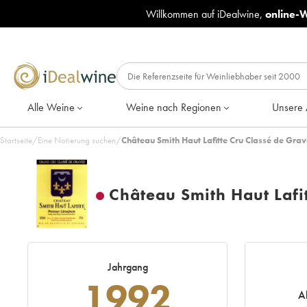
Willkommen auf iDealwine,
online-
Alle Weine
Weine nach Regionen
Unsere 
Startseite
/
Eine Notierung suchen
/
Château Smith Haut Lafitte Cru Classé de Grav
Château Smith Haut Lafi
Jahrgang
1992
A