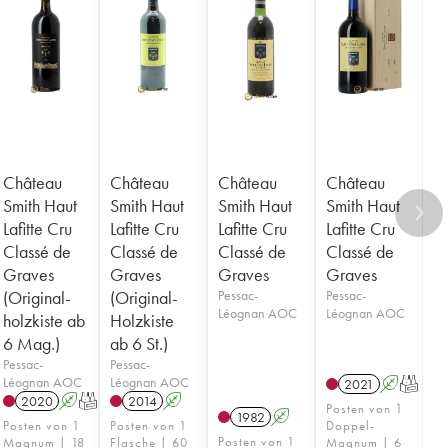
Château
Château
Château
Château
Smith Haut
Smith Haut
Smith Haut
Smith Haut
Lafitte Cru
Lafitte Cru
Lafitte Cru
Lafitte Cru
Classé de
Classé de
Classé de
Classé de
Graves
Graves
Graves
Graves
(Original-
(Original-
Pessac-
Pessac-
Léognan AOC
Léognan AOC
holzkiste ab
Holzkiste
6 Mag.)
ab 6 St.)
Pessac-
Pessac-
Léognan AOC
Léognan AOC
2021
A
T
2020
A
T
2014
A
Posten von 1
1982
A
Posten von 1
Posten von 1
Doppel-
Posten von 1
Magnum | 18
Flasche | 60
Magnum | 6