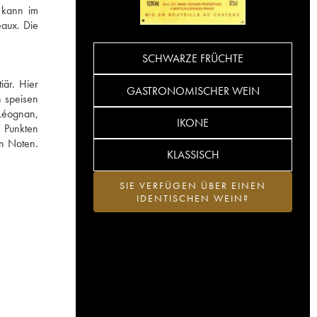
n kann im
eaux. Die
SCHWARZE FRÜCHTE
iär. Hier
GASTRONOMISCHER WEIN
n speisen
-Léognan,
IKONE
0 Punkten
en Noten.
KLASSISCH
SIE VERFÜGEN ÜBER EINEN
IDENTISCHEN WEIN?