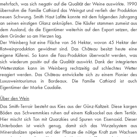
mehrfach, was sich negativ auf die Qualität der Weine auswirkte. 1990
übernahm die Familie Cathiard das Weingut und verlieh der Produktion
neuen Schwung. Smith Haut Lafitte konnte mit dem folgenden Jahrgang
an seinen einstigen Glanz anknüpfen. Die Käufer stammen zumeist aus
dem Ausland, da die Eigentümer weiterhin auf den Export setzen, der
dem Gründer so am Herzen lag.
Der Weinberg hat eine Fläche von 56 Hektar, wovon 45 Hektar der
Rotweinproduktion gewidmet sind. Das Château besitzt heute eine
eigene Küferei. So kann die Fass-Produktion überwacht werden, was
sich wiederum positiv auf die Qualität auswirkt. Dank der integrierten
Wetterstation kann im Weinberg rechtzeitig auf schlechtes Wetter
reagiert werden. Das Château entwickelte sich zu einem Pionier des
Luxusweintourismus in Bordeaux. Die Familie Cathiard ist auch
Eigentümer der Marke Caudalie.
Über den Wein
Das Smith-Terroir besteht aus Kies aus der Günz-Kaltzeit. Diese kargen
Böden aus Schwemmkies ruhen auf einem Kalksockel aus dem Tertiär.
Hier mischt sich Ton mit Quarzkies und Spuren von Eisenoxid. Dieser
Unterboden ist weich genug, damit sich das Wurzelsystem aus
Mineralsalzen speisen und der Pflanze die nötige Kraft zum Wachsen