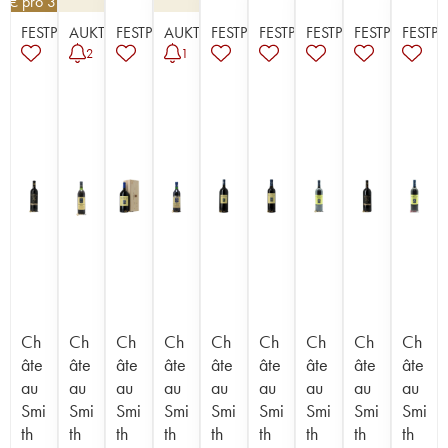
50
€
pro 3 | -10%
FESTPREISE
AUKTION
FESTPREISE
AUKTION
FESTPREISE
FESTPREISE
FESTPREISE
FESTPREISE
FESTPR
2
1
Ch
Ch
Ch
Ch
Ch
Ch
Ch
Ch
Ch
âte
âte
âte
âte
âte
âte
âte
âte
âte
au
au
au
au
au
au
au
au
au
Smi
Smi
Smi
Smi
Smi
Smi
Smi
Smi
Smi
th
th
th
th
th
th
th
th
th