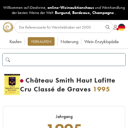
Willkommen auf iDealwine,
online-Weinauktionshaus
und
Weinhandlung
der besten Weine der Welt:
Burgund
,
Bordeaux
,
Champagne
...
Kaufen
Notierung
Wein-Enzyklopädie
VERKAUFEN
Château Smith Haut Lafitte
Cru Classé de Graves
1995
Jahrgang