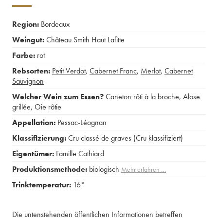
Region:
Bordeaux
Weingut:
Château Smith Haut Lafitte
Farbe:
rot
Rebsorten:
Petit Verdot
,
Cabernet Franc
,
Merlot
,
Cabernet
Sauvignon
Welcher Wein zum Essen?
Caneton rôti à la broche
,
Alose
grillée
,
Oie rôtie
Appellation:
Pessac-Léognan
Klassifizierung:
Cru classé de graves (Cru klassifiziert)
Eigentümer:
Famille Cathiard
Produktionsmethode:
biologisch
Mehr erfahren …
Trinktemperatur:
16°
Die untenstehenden öffentlichen Informationen betreffen