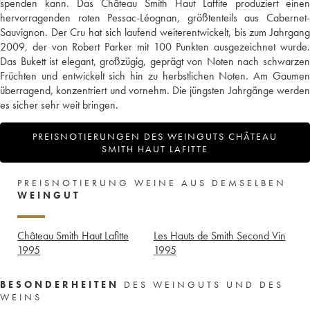
spenden kann. Das Château Smith Haut Laffite produziert einen
hervorragenden roten Pessac-Léognan, größtenteils aus Cabernet-
Sauvignon. Der Cru hat sich laufend weiterentwickelt, bis zum Jahrgang
2009, der von Robert Parker mit 100 Punkten ausgezeichnet wurde.
Das Bukett ist elegant, großzügig, geprägt von Noten nach schwarzen
Früchten und entwickelt sich hin zu herbstlichen Noten. Am Gaumen
überragend, konzentriert und vornehm. Die jüngsten Jahrgänge werden
es sicher sehr weit bringen.
PREISNOTIERUNGEN DES WEINGUTS CHÂTEAU
SMITH HAUT LAFITTE
PREISNOTIERUNG WEINE AUS DEMSELBEN
WEINGUT
Château Smith Haut Lafitte
Les Hauts de Smith Second Vin
1995
1995
BESONDERHEITEN
DES WEINGUTS UND DES
WEINS