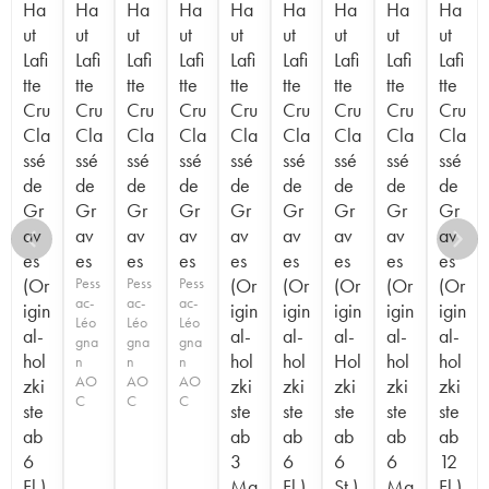
Ha
Ha
Ha
Ha
Ha
Ha
Ha
Ha
Ha
ut
ut
ut
ut
ut
ut
ut
ut
ut
Lafi
Lafi
Lafi
Lafi
Lafi
Lafi
Lafi
Lafi
Lafi
tte
tte
tte
tte
tte
tte
tte
tte
tte
Cru
Cru
Cru
Cru
Cru
Cru
Cru
Cru
Cru
Cla
Cla
Cla
Cla
Cla
Cla
Cla
Cla
Cla
ssé
ssé
ssé
ssé
ssé
ssé
ssé
ssé
ssé
de
de
de
de
de
de
de
de
de
Gr
Gr
Gr
Gr
Gr
Gr
Gr
Gr
Gr
av
av
av
av
av
av
av
av
av
es
es
es
es
es
es
es
es
es
(Or
Pess
Pess
Pess
(Or
(Or
(Or
(Or
(Or
ac-
ac-
ac-
igin
igin
igin
igin
igin
igin
Léo
Léo
Léo
al-
al-
al-
al-
al-
al-
gna
gna
gna
hol
hol
hol
Hol
hol
hol
n
n
n
AO
AO
AO
zki
zki
zki
zki
zki
zki
C
C
C
ste
ste
ste
ste
ste
ste
ab
ab
ab
ab
ab
ab
6
3
6
6
6
12
Fl.)
Ma
Fl.)
St.)
Ma
Fl.)