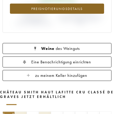
1960
1959
1958
1957
1956
+400.8%
+33.33%
PREISNOTIERUNGSDETAILS
1955
1953
1952
1950
1949
1947
ABWEICHUNG DER
1945
1920
ABWEICHUNG PRIMEUR-PREIS
1878
NOTIERUNG
NACH JAHRGANG 1995 /
AKTUELL/PRIMEUR-PREIS
1994
Weine
des Weinguts
Eine Benachrichtigung einrichten
zu meinem Keller hinzufügen
CHÂTEAU SMITH HAUT LAFITTE CRU CLASSÉ DE
GRAVES JETZT ERHÄLTLICH