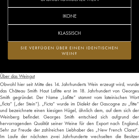
IKONE
KLASSISCH
SIE VERFÜGEN ÜBER EINEN IDENTISCHEN
WEIN?
Über das Weingut
Obwohl hier seit Mitte des 14. Jahrhunderts Wein erzeugt wird, wurde
das Château Smith Haut Lafitte erst im 18. Jahrhundert von Georges
Smith gegründet. Der Name „Lafitte“ stammt vom lateinischen Wort
„ficta“ („der Stein“). „Ficta“ wurde im Dialekt der Gascogne zu „fitte“
und bezeichnete einen kiesigen Hügel, ähnlich dem, auf dem sich der
Weinberg befindet. Georges Smith entschied sich aufgrund der
hervorragenden Qualität seiner Weine für den Export nach England.
Sehr zur Freude der zahlreichen Liebhaber des „New French Claret“.
Im Laufe der nächsten zwei Jahrhunderte wechselten die Besitzer