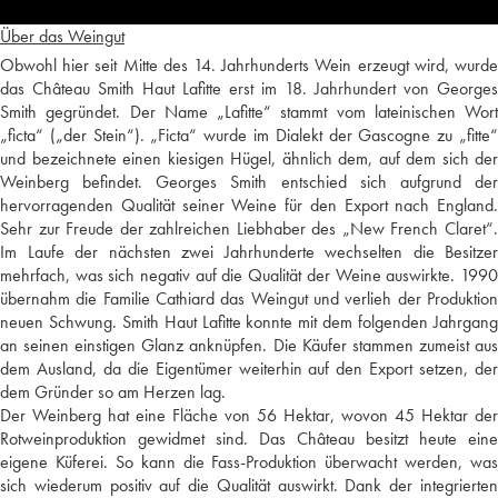
Über das Weingut
Obwohl hier seit Mitte des 14. Jahrhunderts Wein erzeugt wird, wurde
das Château Smith Haut Lafitte erst im 18. Jahrhundert von Georges
Smith gegründet. Der Name „Lafitte“ stammt vom lateinischen Wort
„ficta“ („der Stein“). „Ficta“ wurde im Dialekt der Gascogne zu „fitte“
und bezeichnete einen kiesigen Hügel, ähnlich dem, auf dem sich der
Weinberg befindet. Georges Smith entschied sich aufgrund der
hervorragenden Qualität seiner Weine für den Export nach England.
Sehr zur Freude der zahlreichen Liebhaber des „New French Claret“.
Im Laufe der nächsten zwei Jahrhunderte wechselten die Besitzer
mehrfach, was sich negativ auf die Qualität der Weine auswirkte. 1990
übernahm die Familie Cathiard das Weingut und verlieh der Produktion
neuen Schwung. Smith Haut Lafitte konnte mit dem folgenden Jahrgang
an seinen einstigen Glanz anknüpfen. Die Käufer stammen zumeist aus
dem Ausland, da die Eigentümer weiterhin auf den Export setzen, der
dem Gründer so am Herzen lag.
Der Weinberg hat eine Fläche von 56 Hektar, wovon 45 Hektar der
Rotweinproduktion gewidmet sind. Das Château besitzt heute eine
eigene Küferei. So kann die Fass-Produktion überwacht werden, was
sich wiederum positiv auf die Qualität auswirkt. Dank der integrierten