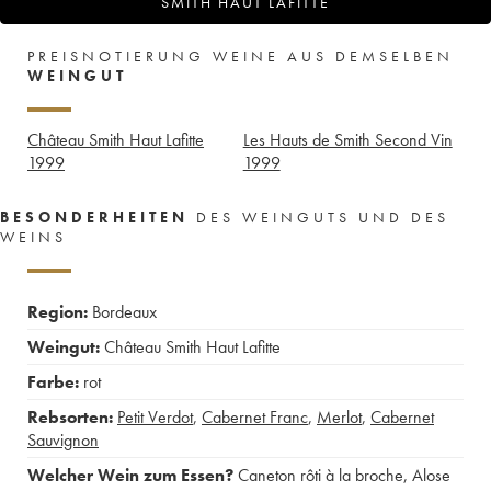
SMITH HAUT LAFITTE
PREISNOTIERUNG WEINE AUS DEMSELBEN
WEINGUT
Château Smith Haut Lafitte
Les Hauts de Smith Second Vin
1999
1999
BESONDERHEITEN
DES WEINGUTS UND DES
WEINS
Region:
Bordeaux
Weingut:
Château Smith Haut Lafitte
Farbe:
rot
Rebsorten:
Petit Verdot
,
Cabernet Franc
,
Merlot
,
Cabernet
Sauvignon
Welcher Wein zum Essen?
Caneton rôti à la broche
,
Alose