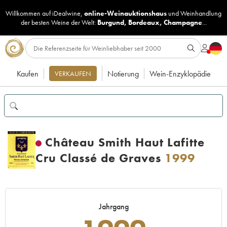
Willkommen auf iDealwine,
online-Weinauktionshaus
und
Weinhandlung
der besten Weine der Welt:
Burgund
,
Bordeaux
,
Champagne
...
Kaufen
Notierung
Wein-Enzyklopädie
VERKAUFEN
Château Smith Haut Lafitte
Cru Classé de Graves
1999
Jahrgang