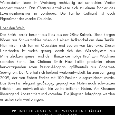
Wetterstation kann im Weinberg rechtzeitig auf schlechtes Wetter
reagiert werden. Das Château entwickelte sich zu einem Pionier des
Luxusweintourismus in Bordeaux. Die Familie Cathiard ist auch
Eigentümer der Marke Caudalie.
Über den Wein
Das Smith-Terroir besteht aus Kies aus der Günz-Kaltzeit. Diese kargen
Böden aus Schwemmkies ruhen auf einem Kalksockel aus dem Tertiär.
Hier mischt sich Ton mit Quarzkies und Spuren von Eisenoxid. Dieser
Unterboden ist weich genug, damit sich das Wurzelsystem aus
Mineralsalzen speisen und der Pflanze die nötige Kraft zum Wachsen
spenden kann. Das Château Smith Haut Laffite produziert einen
hervorragenden roten Pessac-Léognan, größtenteils aus Cabernet-
Sauvignon. Der Cru hat sich laufend weiterentwickelt, bis zum Jahrgang
2009, der von Robert Parker mit 100 Punkten ausgezeichnet wurde.
Das Bukett ist elegant, großzügig, geprägt von Noten nach schwarzen
Früchten und entwickelt sich hin zu herbstlichen Noten. Am Gaumen
überragend, konzentriert und vornehm. Die jüngsten Jahrgänge werden
es sicher sehr weit bringen.
PREISNOTIERUNGEN DES WEINGUTS CHÂTEAU