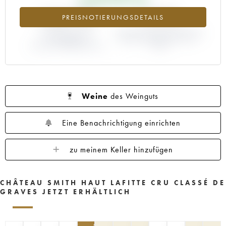
1960
1959
1958
1957
1956
+166.79%
-9.37%
PREISNOTIERUNGSDETAILS
1955
1953
1952
1950
1949
1947
ABWEICHUNG DER
1945
1920
ABWEICHUNG PRIMEUR-PREIS
1878
NOTIERUNG
NACH JAHRGANG 1999 /
AKTUELL/PRIMEUR-PREIS
1998
Weine
des Weinguts
Eine Benachrichtigung einrichten
zu meinem Keller hinzufügen
CHÂTEAU SMITH HAUT LAFITTE CRU CLASSÉ DE
GRAVES JETZT ERHÄLTLICH