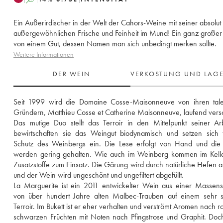
Ein Außerirdischer in der Welt der Cahors-Weine mit seiner absolut
außergewöhnlichen Frische und Feinheit im Mund! Ein ganz große
von einem Gut, dessen Namen man sich unbedingt merken sollte.
Weitere Informationen
DER WEIN
VERKOSTUNG UND LAG
Seit 1999 wird die Domaine Cosse-Maisonneuve von ihren talent
Gründern, Matthieu Cosse et Catherine Maisonneuve, laufend versc
Das mutige Duo stellt das Terroir in den Mittelpunkt seiner Arb
bewirtschaften sie das Weingut biodynamisch und setzen sich f
Schutz des Weinbergs ein. Die Lese erfolgt von Hand und die E
werden gering gehalten. Wie auch im Weinberg kommen im Keller
Zusatzstoffe zum Einsatz. Die Gärung wird durch natürliche Hefen au
und der Wein wird ungeschönt und ungefiltert abgefüllt. 
La Marguerite ist ein 2011 entwickelter Wein aus einer Massense
von über hundert Jahre alten Malbec-Trauben auf einem sehr s
Terroir. Im Bukett ist er eher verhalten und verströmt Aromen nach ro
schwarzen Früchten mit Noten nach Pfingstrose und Graphit. Doch