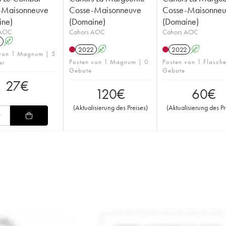
-Maisonneuve
Cosse-Maisonneuve
Cosse-Maisonne
ine)
(Domaine)
(Domaine)
 AOC
Cahors AOC
Cahors AOC
1
A
2022
A
2022
A
 von 1 Magnum | 5
Posten von 1 Magnum | 0
Posten von 1 Flasch
er
Gebote
Gebote
27
€
120
€
60
€
(
Aktualisierung des Preises
)
(
Aktualisierung des Pr