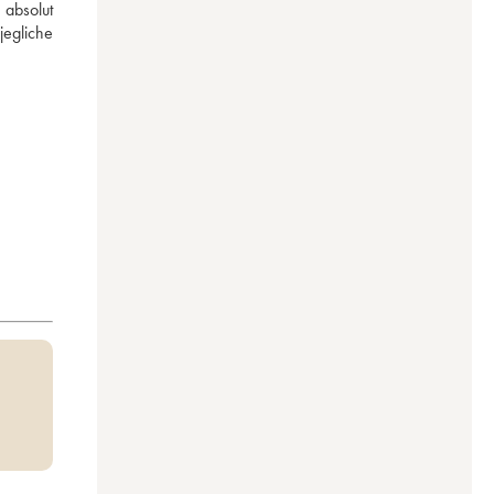
bsolut 
egliche 