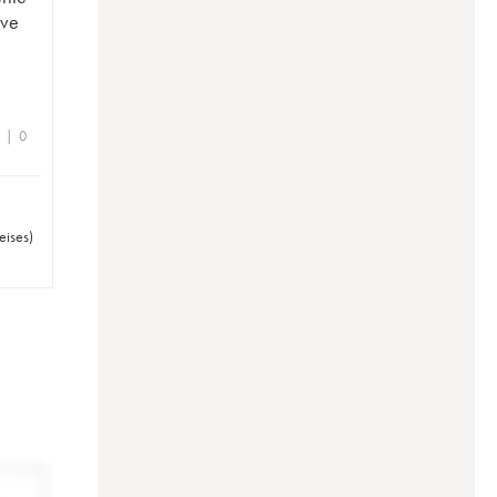
uve
e | 0
eises
)