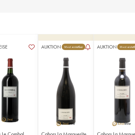
EISE
AUKTION
AUKTION
Mwst. erstattbar
Mwst. erstatt
s Le Combal
Cahors La Marguerite
Cahors La Margue