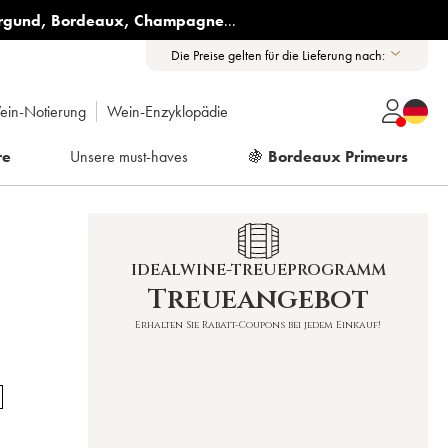
rgund
,
Bordeaux
,
Champagne
...
Die Preise gelten für die Lieferung nach:
ein-Notierung
Wein-Enzyklopädie
re
Unsere must-haves
🍇
Bordeaux Primeurs
IDEALWINE-TREUEPROGRAMM
Treueangebot
Erhalten Sie Rabatt-Coupons bei jedem Einkauf!