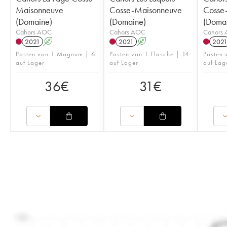
Maisonneuve
Cosse-Maisonneuve
Cosse
(Domaine)
(Domaine)
(Doma
Cahors AOC
Cahors AOC
Cahors
2021
A
2021
A
202
Posten von 1 Magnum | 6
Posten von 1 Flasche | 14
Posten
auf Lager
auf Lager
auf Lag
36
€
31
€