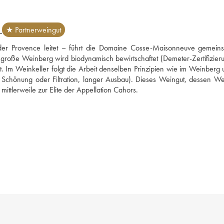
E
★ Partnerweingut
er Provence leitet – führt die Domaine Cosse-Maisonneuve gemeins
roße Weinberg wird biodynamisch bewirtschaftet (Demeter-Zertifizierun
t. Im Weinkeller folgt die Arbeit denselben Prinzipien wie im Weinberg u
ne Schönung oder Filtration, langer Ausbau). Dieses Weingut, dessen Wei
 mittlerweile zur Elite der Appellation Cahors.