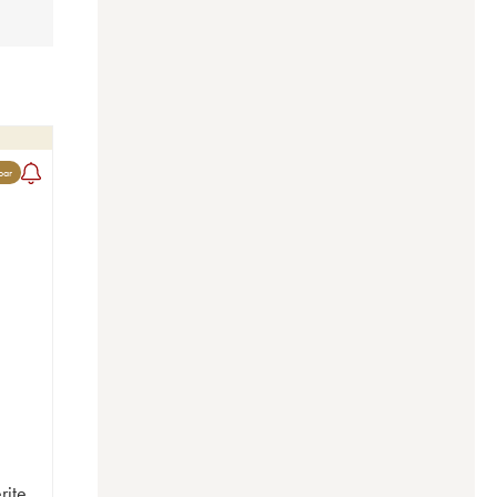
bar
rite