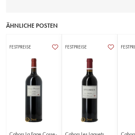
ÄHNLICHE POSTEN
FESTPREISE
FESTPREISE
FESTPR
Cahors La Fage Cosse-
Cahors Les Laquets
Cahor