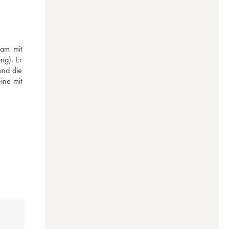
am mit 
g). Er 
nd die 
ne mit 