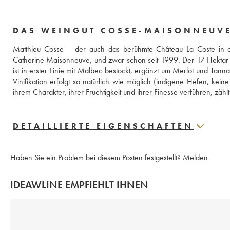
DAS WEINGUT COSSE-MAISONNEUV
Matthieu Cosse – der auch das berühmte Château La Coste in d
Catherine Maisonneuve, und zwar schon seit 1999. Der 17 Hektar g
ist in erster Linie mit Malbec bestockt, ergänzt um Merlot und Tanna
Vinifikation erfolgt so natürlich wie möglich (indigene Hefen, kei
ihrem Charakter, ihrer Fruchtigkeit und ihrer Finesse verführen, zählt
DETAILLIERTE EIGENSCHAFTEN
Haben Sie ein Problem bei diesem Posten festgestellt?
Melden
IDEAWLINE EMPFIEHLT IHNEN