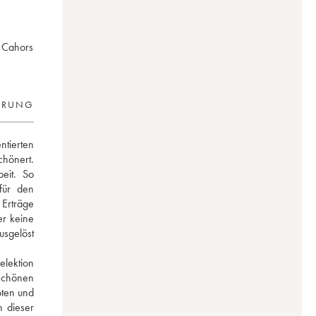
r Cahors
ERUNG
ierten 
hönert. 
eit. So 
ür den 
rträge 
 keine 
sgelöst 
lektion 
chönen 
ten und 
 dieser 