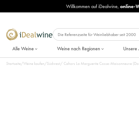
Willkommen auf iDealwine,
online-
Alle Weine
Weine nach Regionen
Unsere 
Startseite
/
Weine kaufen
/
Südwest
/