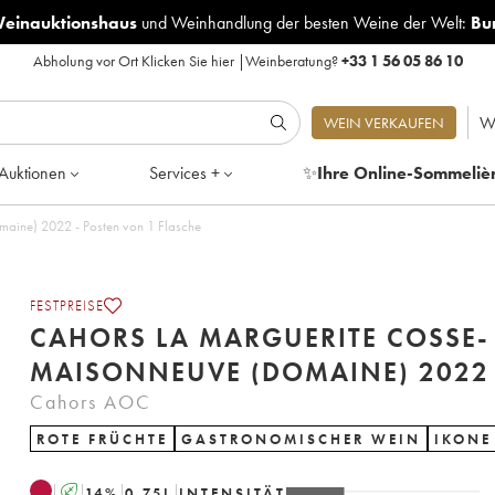
Weinauktionshaus
und
Weinhandlung der besten Weine der Welt:
Bu
Abholung vor Ort
Klicken Sie hier
|
Weinberatung?
+33 1 56 05 86 10
W
WEIN VERKAUFEN
Auktionen
Services +
✨
Ihre Online-Sommeliè
Cahors La Marguerite Cosse-Maisonneuve (Domaine) 2022 - Posten von 1 Flasche
FESTPREISE
CAHORS LA MARGUERITE COSSE-
MAISONNEUVE (DOMAINE) 2022
Cahors AOC
ROTE FRÜCHTE
GASTRONOMISCHER WEIN
IKONE
A
14
%
0.75
L
INTENSITÄT