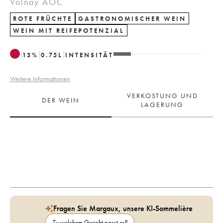
Volnay AOC
ROTE FRÜCHTE
GASTRONOMISCHER WEIN
WEIN MIT REIFEPOTENZIAL
13
%
0.75
L
INTENSITÄT
Weitere Informationen
VERKOSTUNG UND
DER WEIN
LAGERUNG
Fragen Sie Margaux, unsere KI-Sommelière
Zu welchem Gericht passt es?