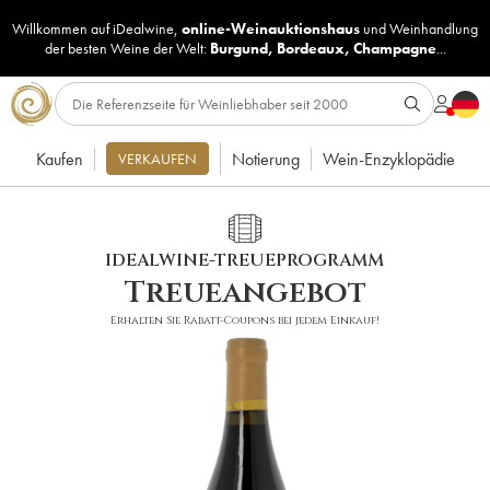
Willkommen auf iDealwine,
online-Weinauktionshaus
und
Weinhandlung
der besten Weine der Welt:
Burgund
,
Bordeaux
,
Champagne
...
Kaufen
Notierung
Wein-Enzyklopädie
VERKAUFEN
IDEALWINE-TREUEPROGRAMM
Treueangebot
Erhalten Sie Rabatt-Coupons bei jedem Einkauf!