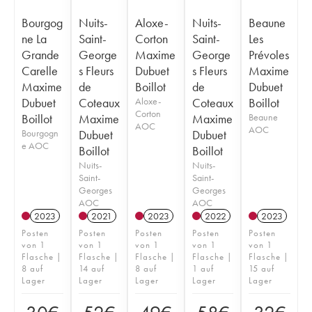
Bourgog
Nuits-
Aloxe-
Nuits-
Beaune
ne La
Saint-
Corton
Saint-
Les
Grande
George
Maxime
George
Prévoles
Carelle
s Fleurs
Dubuet
s Fleurs
Maxime
Maxime
de
Boillot
de
Dubuet
Dubuet
Coteaux
Aloxe-
Coteaux
Boillot
Corton
Boillot
Maxime
Maxime
Beaune
AOC
AOC
Bourgogn
Dubuet
Dubuet
e AOC
Boillot
Boillot
Nuits-
Nuits-
Saint-
Saint-
Georges
Georges
AOC
AOC
2023
2021
2023
2022
2023
Posten
Posten
Posten
Posten
Posten
von 1
von 1
von 1
von 1
von 1
Flasche |
Flasche |
Flasche |
Flasche |
Flasche |
8 auf
14 auf
8 auf
1 auf
15 auf
Lager
Lager
Lager
Lager
Lager