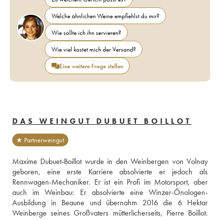
Welche ähnlichen Weine empfiehlst du mir?
Wie sollte ich ihn servieren?
Wie viel kostet mich der Versand?
Eine weitere Frage stellen
DAS WEINGUT DUBUET BOILLOT
★ Partnerweingut
Maxime Dubuet-Boillot wurde in den Weinbergen von Volnay 
geboren, eine erste Karriere absolvierte er jedoch als 
Rennwagen-Mechaniker. Er ist ein Profi im Motorsport, aber 
auch im Weinbau: Er absolvierte eine Winzer-Önologen-
Ausbildung in Beaune und übernahm 2016 die 6 Hektar 
Weinberge seines Großvaters mütterlicherseits, Pierre Boillot. 