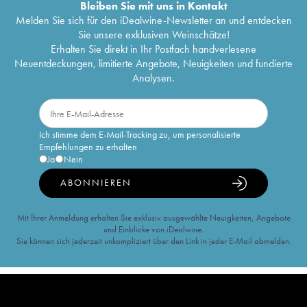
Bleiben Sie mit uns in Kontakt
Melden Sie sich für den iDealwine-Newsletter an und entdecken
Sie unsere exklusiven Weinschätze!
Erhalten Sie direkt in Ihr Postfach handverlesene
Neuentdeckungen, limitierte Angebote, Neuigkeiten und fundierte
Analysen.
Ich stimme dem E-Mail-Tracking zu, um personalisierte
Empfehlungen zu erhalten
Ja
Nein
ABONNIEREN
Mit Ihrer Anmeldung erhalten Sie exklusiv ausgewählte Neuigkeiten, Angebote
und Einblicke von iDealwine.
Sie können sich jederzeit unkompliziert über den Link in jeder E-Mail abmelden.