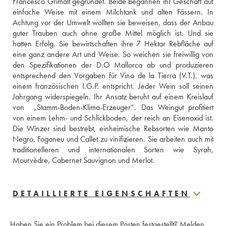
Francesco Grimalt gegründet. Beide begannen ihr Geschäft auf 
einfache Weise mit einem Milchtank und alten Fässern. In 
Achtung vor der Umwelt wollten sie beweisen, dass der Anbau 
guter Trauben auch ohne große Mittel möglich ist. Und sie 
hatten Erfolg. Sie bewirtschaften ihre 7 Hektar Rebfläche auf 
eine ganz andere Art und Weise. So weichen sie freiwillig von 
den Spezifikationen der D.O Mallorca ab und produzieren 
entsprechend den Vorgaben für Vino de la Tierra (V.T.), was 
einem französischen I.G.P. entspricht. Jeder Wein soll seinen 
Jahrgang widerspiegeln. Ihr Ansatz beruht auf einem Kreislauf 
von  „Stamm-Boden-Klima-Erzeuger“. Das Weingut profitiert 
von einem Lehm- und Schlickboden, der reich an Eisenoxid ist. 
Die Winzer sind bestrebt, einheimische Rebsorten wie Manto 
Negro, Fogoneu und Callet zu vinifizieren. Sie arbeiten auch mit 
traditionelleren und internationalen Sorten wie Syrah, 
Mourvèdre, Cabernet Sauvignon und Merlot.
DETAILLIERTE EIGENSCHAFTEN
Haben Sie ein Problem bei diesem Posten festgestellt?
Melden