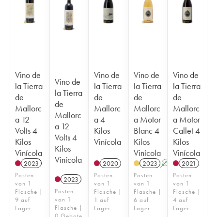
Vino de
Vino de
Vino de
Vino de
Vino de
la Tierra
la Tierra
la Tierra
la Tierra
la Tierra
de
de
de
de
de
Mallorc
Mallorc
Mallorc
Mallorc
Mallorc
a 12
a 4
a Motor
a Motor
a 12
Volts 4
Kilos
Blanc 4
Callet 4
Volts 4
Kilos
Vinícola
Kilos
Kilos
Kilos
Vinícola
Vinícola
Vinícola
Vinícola
2023
2020
2023
A
2021
Posten
Posten
Posten
Posten
2023
von 1
von 1
von 1
von 1
Posten
Flasche |
Flasche |
Flasche |
Flasche |
von 1
9 auf
1 auf
6 auf
4 auf
Flasche |
Lager
Lager
Lager
Lager
0 Gebote