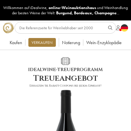
Willkommen auf iDealwine,
online-Weinauktionshaus
und
Weinhandlung
der besten Weine der Welt:
Burgund
,
Bordeaux
,
Champagne
...
Kaufen
Notierung
Wein-Enzyklopädie
VERKAUFEN
IDEALWINE-TREUEPROGRAMM
Treueangebot
Erhalten Sie Rabatt-Coupons bei jedem Einkauf!