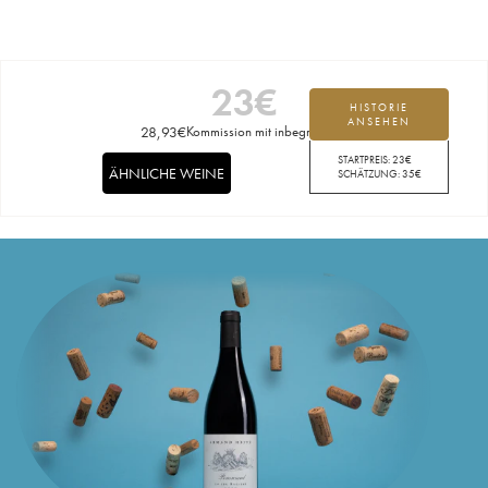
23
€
HISTORIE
ANSEHEN
28,93
€
Kommission mit inbegriffen
STARTPREIS:
23
€
ÄHNLICHE WEINE
SCHÄTZUNG:
35
€