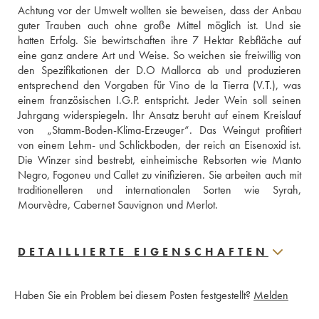
Achtung vor der Umwelt wollten sie beweisen, dass der Anbau 
guter Trauben auch ohne große Mittel möglich ist. Und sie 
hatten Erfolg. Sie bewirtschaften ihre 7 Hektar Rebfläche auf 
eine ganz andere Art und Weise. So weichen sie freiwillig von 
den Spezifikationen der D.O Mallorca ab und produzieren 
entsprechend den Vorgaben für Vino de la Tierra (V.T.), was 
einem französischen I.G.P. entspricht. Jeder Wein soll seinen 
Jahrgang widerspiegeln. Ihr Ansatz beruht auf einem Kreislauf 
von  „Stamm-Boden-Klima-Erzeuger“. Das Weingut profitiert 
von einem Lehm- und Schlickboden, der reich an Eisenoxid ist. 
Die Winzer sind bestrebt, einheimische Rebsorten wie Manto 
Negro, Fogoneu und Callet zu vinifizieren. Sie arbeiten auch mit 
traditionelleren und internationalen Sorten wie Syrah, 
Mourvèdre, Cabernet Sauvignon und Merlot.
DETAILLIERTE EIGENSCHAFTEN
Haben Sie ein Problem bei diesem Posten festgestellt?
Melden