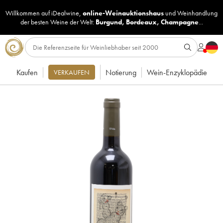
Willkommen auf iDealwine,
online-Weinauktionshaus
und
Weinhandlung
der besten Weine der Welt:
Burgund
,
Bordeaux
,
Champagne
...
Kaufen
Notierung
Wein-Enzyklopädie
VERKAUFEN