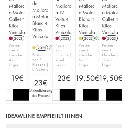
de
Mallorc
Mallorc
Mallorc
Mallorc
Mallorc
a Motor
a 12
a Motor
a Motor
a Motor
Callet 4
Volts 4
Blanc 4
Callet 4
Blanc 4
Kilos
Kilos
Kilos
Kilos
Kilos
Vinícola
Vinícola
Vinícola
Vinícola
Vinícola
2021
2023
2023
A
2023
Posten
Posten
Posten
Posten
2025
A
von 1
von 1
von 1
von 1
Posten
Flasche |
Flasche |
Flasche |
Flasche |
von 1
4 auf
9 auf
6 auf
12 auf
Flasche |
Lager
Lager
Lager
Lager
0 Gebote
19
€
23
€
19,50
€
19,50
€
23
€
(
Aktualisierung
des Preises
)
IDEAWLINE EMPFIEHLT IHNEN