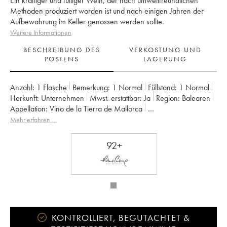
Ein kräftiger und fülliger Wein, der nach umweltfreundlichen
Methoden produziert worden ist und nach einigen Jahren der
Aufbewahrung im Keller genossen werden sollte.
Weitere Informationen
BESCHREIBUNG DES
VERKOSTUNG UND
POSTENS
LAGERUNG
Anzahl:
1 Flasche
Bemerkung:
1 Normal
Füllstand:
1
Normal
Herkunft:
unternehmen
Mwst. erstattbar:
ja
Region:
Balearen
Appellation:
Vino de la Tierra de Mallorca
Eigentümer:
4 Kilos Vinícola
Mehr erfahren …
92+
KONTROLLIERT, BEGUTACHTET &