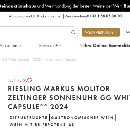
Weinauktionshaus
und
Weinhandlung der besten Weine der Welt:
Bu
Abholung vor Ort
Klicken Sie hier
|
Weinberatung?
+33 1 56 05 86 10
W
WEIN VERKAUFEN
Auktionen
Services +
✨
Ihre Online-Sommeliè
Riesling Markus Molitor Zeltinger Sonnenuhr GG White Capsule°° 2024 - Posten von 1 Flasche
FESTPREISE
RIESLING MARKUS MOLITOR
ZELTINGER SONNENUHR GG WHI
CAPSULE°° 2024
ZITRUSFRÜCHTE
GASTRONOMISCHER WEIN
WEIN MIT REIFEPOTENZIAL