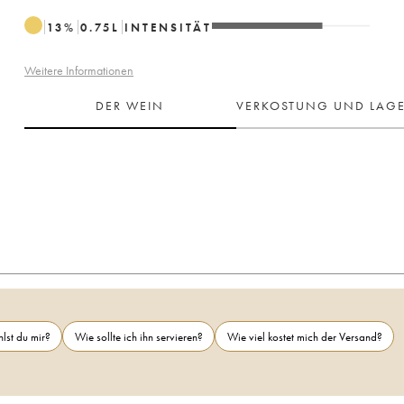
13
%
0.75
L
INTENSITÄT
Weitere Informationen
DER WEIN
VERKOSTUNG UND LAG
lst du mir?
Wie sollte ich ihn servieren?
Wie viel kostet mich der Versand?