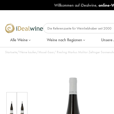
Willkommen auf iDealwine,
online-
Alle Weine
Weine nach Regionen
Unsere 
Startseite
/
Weine kaufen
/
Mosel-Saar
/