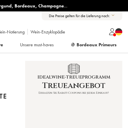
rgund
,
Bordeaux
,
Champagne
...
Die Preise gelten für die Lieferung nach:
ein-Notierung
Wein-Enzyklopädie
re
Unsere must-haves
🍇
Bordeaux Primeurs
IDEALWINE-TREUEPROGRAMM
Treueangebot
Erhalten Sie Rabatt-Coupons bei jedem Einkauf!
TE