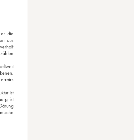
r die 
en aus 
erhalf 
zählen 
ltweit 
kenen, 
rroirs 
ur ist 
rg ist 
Gärung 
mische 