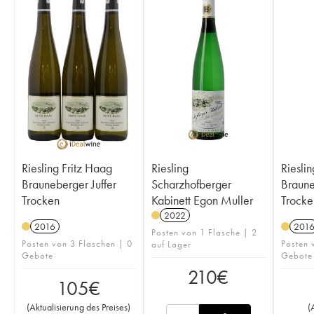
Riesling Fritz Haag
Riesling
Riesli
Brauneberger Juffer
Scharzhofberger
Brauneber
Trocken
Kabinett Egon Muller
Trocke
2022
2016
201
Posten von 1 Flasche | 2
Posten von 3 Flaschen | 0
Posten 
auf Lager
Gebote
Gebote
210
€
105
€
(
Aktualisierung des Preises
)
(