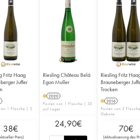
ng Fritz Haag
Riesling Château Belá
Riesling Fritz Haa
ger Juffer
Egon Muller
Brauneberger Juffer
n
Trocken
2020
6
2016
Posten von 1 Flasche | 33
von 1 Flasche | 2
Posten von 2 Flasch
auf Lager
Gebote
24,90
€
38
€
70
€
Aktueller Preis
)
(
Aktualisierung des Pr