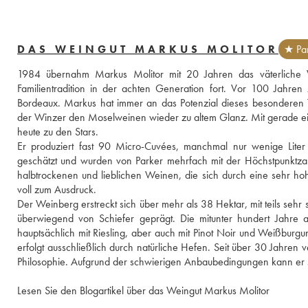
DAS WEINGUT MARKUS MOLITOR
★ Par
1984 übernahm Markus Molitor mit 20 Jahren das väterliche 
Familientradition in der achten Generation fort. Vor 100 Jahre
Bordeaux. Markus hat immer an das Potenzial dieses besonderen Ter
der Winzer den Moselweinen wieder zu altem Glanz. Mit gerade einm
heute zu den Stars. 
Er produziert fast 90 Micro-Cuvées, manchmal nur wenige Liter 
geschätzt und wurden von Parker mehrfach mit der Höchstpunktzah
halbtrockenen und lieblichen Weinen, die sich durch eine sehr hohe Q
voll zum Ausdruck.
Der Weinberg erstreckt sich über mehr als 38 Hektar, mit teils sehr 
überwiegend von Schiefer geprägt. Die mitunter hundert Jahre al
hauptsächlich mit Riesling, aber auch mit Pinot Noir und Weißburgu
erfolgt ausschließlich durch natürliche Hefen. Seit über 30 Jahren 
Philosophie. Aufgrund der schwierigen Anbaubedingungen kann er s
Lesen Sie den Blogartikel über das Weingut Markus Molitor