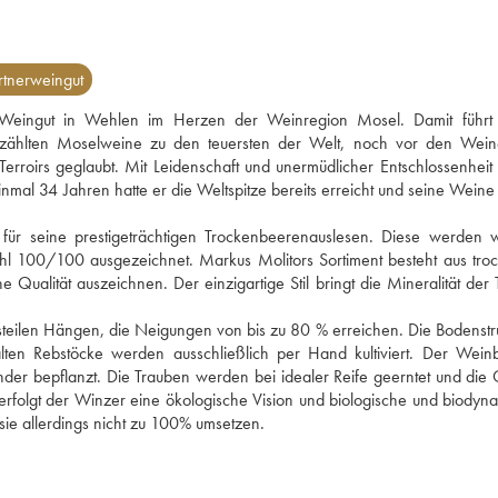
tnerweingut
Weingut in Wehlen im Herzen der Weinregion Mosel. Damit führt e
n zählten Moselweine zu den teuersten der Welt, noch vor den Wein
roirs geglaubt. Mit Leidenschaft und unermüdlicher Entschlossenheit v
al 34 Jahren hatte er die Weltspitze bereits erreicht und seine Weine 
für seine prestigeträchtigen Trockenbeerenauslesen. Diese werden we
l 100/100 ausgezeichnet. Markus Molitors Sortiment besteht aus troc
ualität auszeichnen. Der einzigartige Stil bringt die Mineralität der Te
steilen Hängen, die Neigungen von bis zu 80 % erreichen. Die Bodenstrukt
ten Rebstöcke werden ausschließlich per Hand kultiviert. Der Weinbe
nder bepflanzt. Die Trauben werden bei idealer Reife geerntet und die 
verfolgt der Winzer eine ökologische Vision und biologische und biodyna
ie allerdings nicht zu 100% umsetzen. 