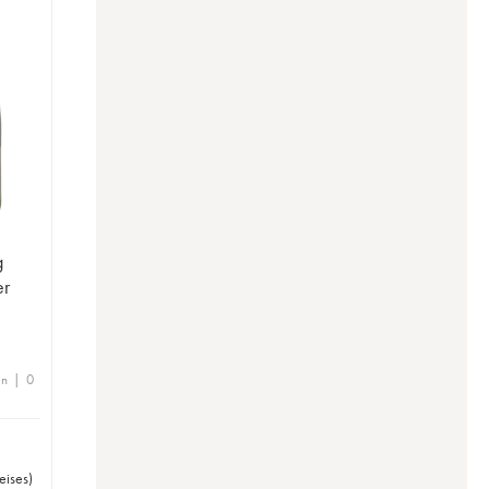
g
en | 0
eises
)