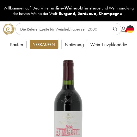
Willkommen auf iDealwine,
online-Weinauktionshaus
und
Weinhandlung
der besten Weine der Welt:
Burgund
,
Bordeaux
,
Champagne
...
Kaufen
Notierung
Wein-Enzyklopädie
VERKAUFEN