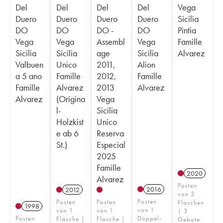
Del
Del
Del
Del
Vega
Duero
Duero
Duero
Duero
Sicilia
DO
DO
DO -
DO
Pintia
Vega
Vega
Assembl
Vega
Famille
Sicilia
Sicilia
age
Sicilia
Alvarez
Valbuen
Unico
2011,
Alion
a 5 ano
Famille
2012,
Famille
Famille
Alvarez
2013
Alvarez
Alvarez
(Origina
Vega
l-
Sicilia
Holzkist
Unico
e ab 6
Reserva
St.)
Especial
2025
Famille
2020
Alvarez
Posten
2016
2012
von 3
Posten
Posten
Posten
Flaschen
1998
von 1
von 1
von 1
| 3
Posten
Doppel-
Flasche |
Flasche |
Gebote