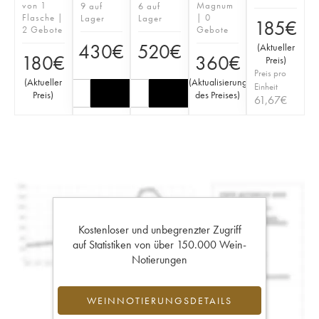
von 1
Magnum
9 auf
6 auf
Flasche |
| 0
Lager
Lager
185
€
2 Gebote
Gebote
430
€
520
€
(
Aktueller
180
€
360
€
Preis
)
Preis pro
(
Aktueller
(
Aktualisierung
Einheit
Preis
)
des Preises
)
61,67
€
Kostenloser und unbegrenzter Zugriff
auf Statistiken von über 150.000 Wein-
Notierungen
WEINNOTIERUNGSDETAILS