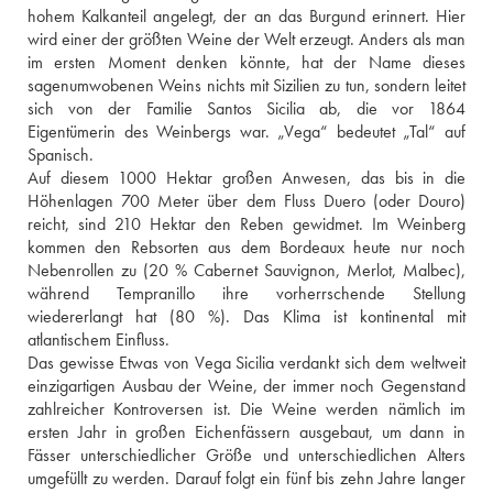
hohem Kalkanteil angelegt, der an das Burgund erinnert. Hier 
wird einer der größten Weine der Welt erzeugt. Anders als man 
im ersten Moment denken könnte, hat der Name dieses 
sagenumwobenen Weins nichts mit Sizilien zu tun, sondern leitet 
sich von der Familie Santos Sicilia ab, die vor 1864 
Eigentümerin des Weinbergs war. „Vega“ bedeutet „Tal“ auf 
Spanisch. 
Auf diesem 1000 Hektar großen Anwesen, das bis in die 
Höhenlagen 700 Meter über dem Fluss Duero (oder Douro) 
reicht, sind 210 Hektar den Reben gewidmet. Im Weinberg 
kommen den Rebsorten aus dem Bordeaux heute nur noch 
Nebenrollen zu (20 % Cabernet Sauvignon, Merlot, Malbec), 
während Tempranillo ihre vorherrschende Stellung 
wiedererlangt hat (80 %). Das Klima ist kontinental mit 
atlantischem Einfluss. 
Das gewisse Etwas von Vega Sicilia verdankt sich dem weltweit 
einzigartigen Ausbau der Weine, der immer noch Gegenstand 
zahlreicher Kontroversen ist. Die Weine werden nämlich im 
ersten Jahr in großen Eichenfässern ausgebaut, um dann in 
Fässer unterschiedlicher Größe und unterschiedlichen Alters 
umgefüllt zu werden. Darauf folgt ein fünf bis zehn Jahre langer 