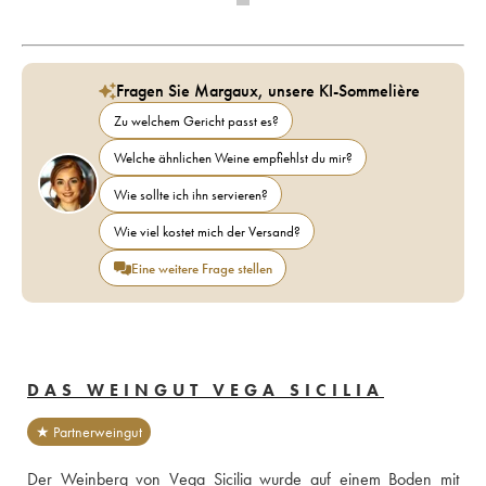
Fragen Sie Margaux, unsere KI-Sommelière
Zu welchem Gericht passt es?
Welche ähnlichen Weine empfiehlst du mir?
Wie sollte ich ihn servieren?
Wie viel kostet mich der Versand?
Eine weitere Frage stellen
DAS WEINGUT VEGA SICILIA
★ Partnerweingut
Der Weinberg von Vega Sicilia wurde auf einem Boden mit 