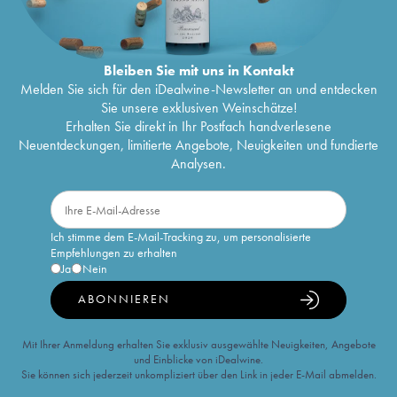
Bleiben Sie mit uns in Kontakt
Melden Sie sich für den iDealwine-Newsletter an und entdecken
Sie unsere exklusiven Weinschätze!
Erhalten Sie direkt in Ihr Postfach handverlesene
Neuentdeckungen, limitierte Angebote, Neuigkeiten und fundierte
Analysen.
Ich stimme dem E-Mail-Tracking zu, um personalisierte
Empfehlungen zu erhalten
Ja
Nein
ABONNIEREN
Mit Ihrer Anmeldung erhalten Sie exklusiv ausgewählte Neuigkeiten, Angebote
und Einblicke von iDealwine.
Sie können sich jederzeit unkompliziert über den Link in jeder E-Mail abmelden.