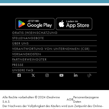
GRATIS (W)EINSCHÄTZUNG
STELLENANGEBOTE
ÜBER UNS
VERANTWORTUNG VON UNTERNEHMEN (CSR)
VERSANDKOSTEN
PARTNERWEINGÜTER
PRESSE
UNSERE FAQ
Alle Rechte vorbehalten © 2024 iDealwine
Personenbezogene
AGB
S.A.S.
Daten
Der Nachweis der Volljährigkeit des Käufers wird zum Zeitpunkt des Online-