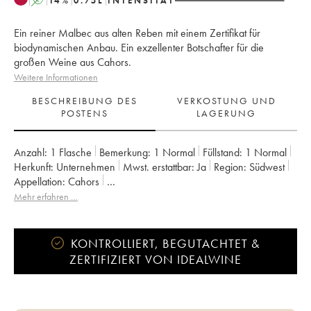
A
14
%
0.75
L
INTENSITÄT
Ein reiner Malbec aus alten Reben mit einem Zertifikat für
biodynamischen Anbau. Ein exzellenter Botschafter für die
großen Weine aus Cahors.
Weitere Informationen
BESCHREIBUNG DES
VERKOSTUNG UND
POSTENS
LAGERUNG
Anzahl:
1 Flasche
Bemerkung:
1 Normal
Füllstand:
1
Normal
Herkunft:
unternehmen
Mwst. erstattbar:
ja
Region:
Südwest
Appellation:
Cahors
Eigentümer:
Cosse-Maisonneuve (Domaine)
Mehr erfahren …
KONTROLLIERT, BEGUTACHTET &
ZERTIFIZIERT VON IDEALWINE