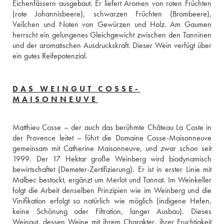
Eichenfässern ausgebaut. Er liefert Aromen von roten Früchten 
(rote Johannisbeere), schwarzen Früchten (Brombeere), 
Veilchen und Noten von Gewürzen und Holz. Am Gaumen 
herrscht ein gelungenes Gleichgewicht zwischen den Tanninen 
und der aromatischen Ausdruckskraft. Dieser Wein verfügt über 
ein gutes Reifepotenzial.
DAS WEINGUT COSSE-
MAISONNEUVE
Matthieu Cosse – der auch das berühmte Château La Coste in 
der Provence leitet – führt die Domaine Cosse-Maisonneuve 
gemeinsam mit Catherine Maisonneuve, und zwar schon seit 
1999. Der 17 Hektar große Weinberg wird biodynamisch 
bewirtschaftet (Demeter-Zertifizierung). Er ist in erster Linie mit 
Malbec bestockt, ergänzt um Merlot und Tannat. Im Weinkeller 
folgt die Arbeit denselben Prinzipien wie im Weinberg und die 
Vinifikation erfolgt so natürlich wie möglich (indigene Hefen, 
keine Schönung oder Filtration, langer Ausbau). Dieses 
Weingut, dessen Weine mit ihrem Charakter, ihrer Fruchtigkeit 