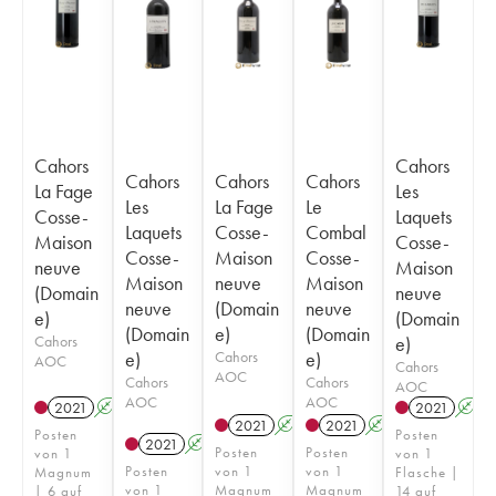
Cahors
Cahors
Cahors
Cahors
Cahors
La Fage
Les
Les
La Fage
Le
Cosse-
Laquets
Laquets
Cosse-
Combal
Maison
Cosse-
Cosse-
Maison
Cosse-
neuve
Maison
Maison
neuve
Maison
(Domain
neuve
neuve
(Domain
neuve
e)
(Domain
(Domain
e)
(Domain
Cahors
e)
e)
Cahors
e)
AOC
Cahors
AOC
Cahors
Cahors
AOC
AOC
AOC
2021
A
2021
A
2021
A
2021
A
Posten
Posten
2021
A
Posten
Posten
von 1
von 1
Posten
von 1
von 1
Magnum
Flasche |
von 1
Magnum
Magnum
| 6 auf
14 auf