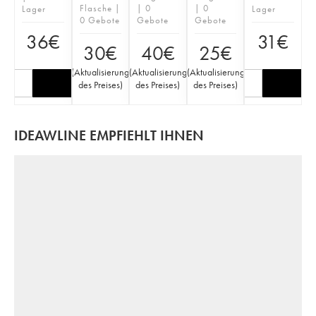
Flasche |
| 0
| 0
Lager
Lager
0 Gebote
Gebote
Gebote
36
€
31
€
30
€
40
€
25
€
(
Aktualisierung
(
Aktualisierung
(
Aktualisierung
des Preises
)
des Preises
)
des Preises
)
IDEAWLINE EMPFIEHLT IHNEN