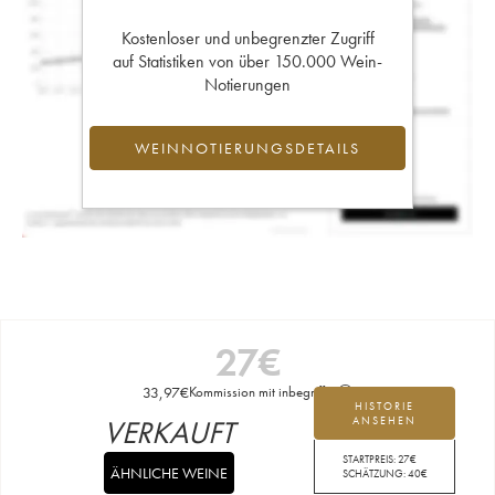
Kostenloser und unbegrenzter Zugriff
auf Statistiken von über 150.000 Wein-
Notierungen
WEINNOTIERUNGSDETAILS
27
€
33,97
€
Kommission mit inbegriffen
HISTORIE
VERKAUFT
ANSEHEN
STARTPREIS:
27
€
ÄHNLICHE WEINE
SCHÄTZUNG:
40
€