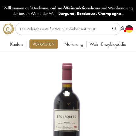
Willkommen auf iDealwine,
online-Weinauktionshaus
und
Weinhandlung
der besten Weine der Welt:
Burgund
,
Bordeaux
,
Champagne
...
Kaufen
Notierung
Wein-Enzyklopädie
VERKAUFEN