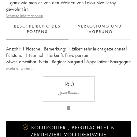
– ganz wie man es von den Weinen von Lalou-Bize Leroy
gewohnt ist.
Weitere Informationen
BESCHREIBUNG DES
VERKOSTUNG UND
POSTENS
LAGERUNG
Anzahl:
1 Flasche
Bemerkung:
1 Etikett sehr leicht gezeichnet
Füllstand:
1
Normal
Herkunft:
privatperson
Mwst. erstattbar:
nein
Region:
Burgund
Appellation:
Bourgogne
Eigentümer:
Leroy SA
Mehr erfahren …
16.5
KONTROLLIERT, BEGUTACHTET &
ZERTIFIZIERT VON IDEALWINE