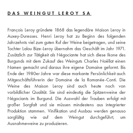
DAS WEINGUT LEROY SA
François Leroy gründete 1868 das legendäre Maison Leroy in 
Auxey-Duresses. Henri Leroy hat zu Beginn des folgenden 
Jahrzehnts viel zum guten Ruf der Weine beigetragen, und seine 
Tochter Lalou Bize-Leroy übernahm das Geschäft im Jahr 1971. 
Zusätzlich zur Tätigkeit als Négociante hat sich diese Ikone des 
Burgunds mit dem Zukauf des Weinguts Charles Noëllat einen 
Namen gemacht und daraus ihre eigene Domaine geformt. Bis 
Ende der 1980er Jahre war diese markante Persönlichkeit auch 
Mitgeschäftsführerin der Domaine de la Romanée-Conti. Die 
Weine des Maison Leroy sind auch heute noch von 
vorbildlicher Qualität. Sie sind eindeutig die Spitzenweine der 
Négociants im Burgund. Die Auswahl der Trauben erfolgt mit 
großer Sorgfalt und sie müssen mindestens aus integrierter 
Produktion stammen. Vinifikation und Ausbau werden genauso 
sorgfältig wie auf dem Weingut durchgeführt, um 
Ausnahmeweine zu produzieren.