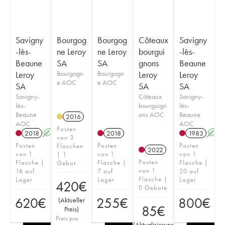
Savigny
Bourgog
Bourgog
Côteaux
Savigny
-lès-
ne Leroy
ne Leroy
bourgui
-lès-
Beaune
SA
SA
gnons
Beaune
Leroy
Bourgogn
Bourgogn
Leroy
Leroy
e AOC
e AOC
SA
SA
SA
Savigny-
Côteaux
Savigny-
lès-
bourguign
lès-
Beaune
ons AOC
Beaune
2016
AOC
AOC
Posten
2018
A
2018
1983
A
von 3
Posten
Posten
Posten
Flaschen
2022
von 1
von 1
von 1
| 1
Posten
Flasche |
Flasche |
Flasche |
Gebot
von 1
16 auf
7 auf
20 auf
Flasche |
Lager
Lager
Lager
420
€
0 Gebote
620
€
255
€
800
€
(
Aktueller
85
€
Preis
)
Preis pro
(
Aktualisierung