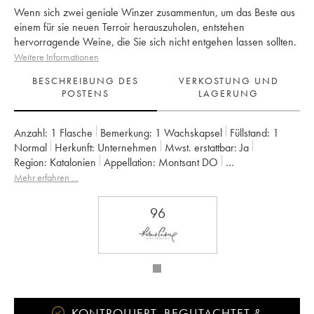
Wenn sich zwei geniale Winzer zusammentun, um das Beste aus
einem für sie neuen Terroir herauszuholen, entstehen
hervorragende Weine, die Sie sich nicht entgehen lassen sollten.
Weitere Informationen
BESCHREIBUNG DES
VERKOSTUNG UND
POSTENS
LAGERUNG
Anzahl:
1 Flasche
Bemerkung:
1 Wachskapsel
Füllstand:
1
Normal
Herkunft:
unternehmen
Mwst. erstattbar:
ja
Region:
Katalonien
Appellation:
Montsant DO
Eigentümer:
Sara Perez & Rene Barbier
Mehr erfahren …
96
KONTROLLIERT, BEGUTACHTET &