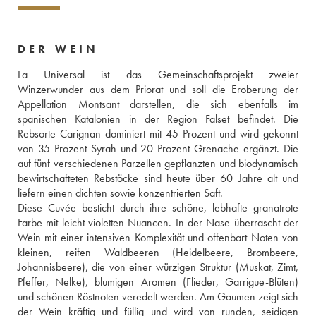
DER WEIN
La Universal ist das Gemeinschaftsprojekt zweier 
Winzerwunder aus dem Priorat und soll die Eroberung der 
Appellation Montsant darstellen, die sich ebenfalls im 
spanischen Katalonien in der Region Falset befindet. Die 
Rebsorte Carignan dominiert mit 45 Prozent und wird gekonnt 
von 35 Prozent Syrah und 20 Prozent Grenache ergänzt. Die 
auf fünf verschiedenen Parzellen gepflanzten und biodynamisch 
bewirtschafteten Rebstöcke sind heute über 60 Jahre alt und 
liefern einen dichten sowie konzentrierten Saft. 
Diese Cuvée besticht durch ihre schöne, lebhafte granatrote 
Farbe mit leicht violetten Nuancen. In der Nase überrascht der 
Wein mit einer intensiven Komplexität und offenbart Noten von 
kleinen, reifen Waldbeeren (Heidelbeere, Brombeere, 
Johannisbeere), die von einer würzigen Struktur (Muskat, Zimt, 
Pfeffer, Nelke), blumigen Aromen (Flieder, Garrigue-Blüten) 
und schönen Röstnoten veredelt werden. Am Gaumen zeigt sich 
der Wein kräftig und füllig und wird von runden, seidigen 