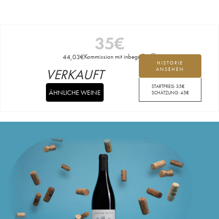
35
€
44,03
€
Kommission mit inbegriffen
HISTORIE
VERKAUFT
ANSEHEN
STARTPREIS:
35
€
ÄHNLICHE WEINE
SCHÄTZUNG:
45
€