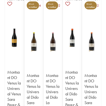
Mwst.
Mwst.
Mwst.
4
2
2
erstattbar
erstattbar
erstattbar
Montsa
Montsa
Montsa
Montsa
Montsa
nt DO
nt DO
nt DO
nt DO
nt DO
Venus la
Venus la
Venus la
Venus la
Venus la
Univers
Univers
Univers
Univers
Univers
al Venus
al Dido
al Dido
al Dido
al Dido
Sara
Sara
Sara
La
Sara
Perez &
Perez &