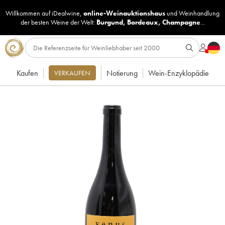
Willkommen auf iDealwine,
online-Weinauktionshaus
und
Weinhandlung
der besten Weine der Welt:
Burgund
,
Bordeaux
,
Champagne
...
Kaufen
Notierung
Wein-Enzyklopädie
VERKAUFEN