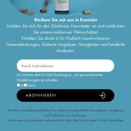
Bleiben Sie mit uns in Kontakt
Melden Sie sich für den iDealwine-Newsletter an und entdecken
Sie unsere exklusiven Weinschätze!
Erhalten Sie direkt in Ihr Postfach handverlesene
Neuentdeckungen, limitierte Angebote, Neuigkeiten und fundierte
Analysen.
Ich stimme dem E-Mail-Tracking zu, um personalisierte
Empfehlungen zu erhalten
Ja
Nein
ABONNIEREN
Mit Ihrer Anmeldung erhalten Sie exklusiv ausgewählte Neuigkeiten, Angebote
und Einblicke von iDealwine.
Sie können sich jederzeit unkompliziert über den Link in jeder E-Mail abmelden.