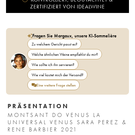
ZERTIFIZIERT VON IDEALWINE
Fragen Sie Margaux, unsere KI-Sommelière
Zu welchem Gericht passt es?
Welche ähnlichen Weine empfiehlst du mir?
Wie sollte ich ihn servieren?
Wie viel kostet mich der Versand?
Eine weitere Frage stellen
PRÄSENTATION
MONTSANT DO VENUS LA
UNIVERSAL VENUS SARA PEREZ &
RENE BARBIER 2021