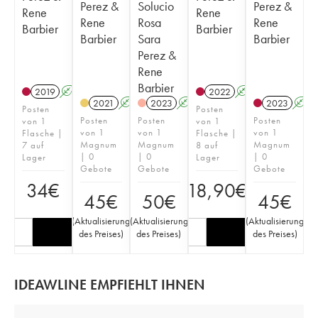
Perez &
Solucio
Perez &
Rene
Rene
Rene
Rosa
Rene
Barbier
Barbier
Barbier
Sara
Barbier
Perez &
Rene
Barbier
2019
A
K
2022
A
K
2021
A
K
2023
A
K
2023
A
Posten
Posten
Posten
Posten
Posten
von 1
von 1
von 1
von 1
von 1
Flasche |
Flasche |
Magnum
Magnum
Magnum
7 auf
8 auf
| 0
| 0
| 0
Lager
Lager
Gebote
Gebote
Gebote
34
€
18,90
€
45
€
50
€
45
€
(
Aktualisierung
(
Aktualisierung
(
Aktualisierung
des Preises
)
des Preises
)
des Preises
)
IDEAWLINE EMPFIEHLT IHNEN