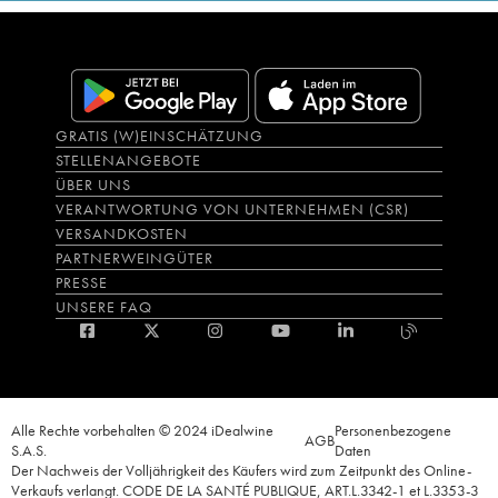
GRATIS (W)EINSCHÄTZUNG
STELLENANGEBOTE
ÜBER UNS
VERANTWORTUNG VON UNTERNEHMEN (CSR)
VERSANDKOSTEN
PARTNERWEINGÜTER
PRESSE
UNSERE FAQ
Alle Rechte vorbehalten © 2024 iDealwine
Personenbezogene
AGB
S.A.S.
Daten
Der Nachweis der Volljährigkeit des Käufers wird zum Zeitpunkt des Online-
Verkaufs verlangt. CODE DE LA SANTÉ PUBLIQUE, ART.L.3342-1 et L.3353-3