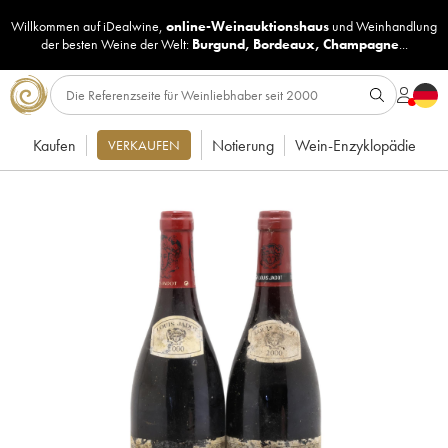
Willkommen auf iDealwine,
online-Weinauktionshaus
und
Weinhandlung
der besten Weine der Welt:
Burgund
,
Bordeaux
,
Champagne
...
Kaufen
Notierung
Wein-Enzyklopädie
VERKAUFEN