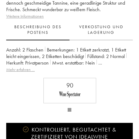
dennoch geschmeidige Tannine, eine geradlinige Struktur und
Frische. Schmeckt wunderbar zu weißem Fleisch.
Weitere Informationen
BESCHREIBUNG DES
VERKOSTUNG UND
POSTENS
LAGERUNG
Anzahl:
2 Flaschen
Bemerkungen:
1 Etikett zerkratzt
,
1 Etikett
leicht eingerissen
,
2 Etiketten beschädigt
Füllstand:
2
Normal
Herkunft:
privatperson
Mwst. erstattbar:
nein
Region:
Beaujolais
Appellation:
Moulin-à-Vent
Mehr erfahren …
Eigentümer:
Château des Jacques
Anmerkung:
1 clos des Thorins
1 clos du Grand Carquelin
90
KONTROLLIERT, BEGUTACHTET &
ZERTIFIZIERT VON IDEALWINE