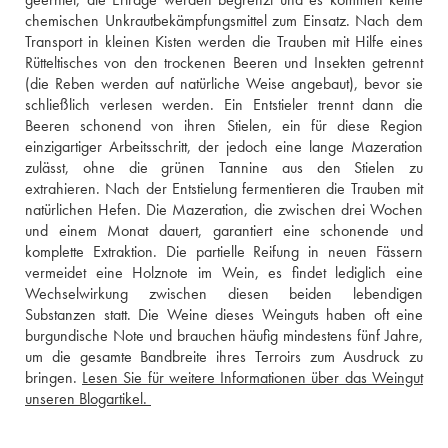
chemischen Unkrautbekämpfungsmittel zum Einsatz. Nach dem 
Transport in kleinen Kisten werden die Trauben mit Hilfe eines 
Rütteltisches von den trockenen Beeren und Insekten getrennt 
(die Reben werden auf natürliche Weise angebaut), bevor sie 
schließlich verlesen werden. Ein Entstieler trennt dann die 
Beeren schonend von ihren Stielen, ein für diese Region 
einzigartiger Arbeitsschritt, der jedoch eine lange Mazeration 
zulässt, ohne die grünen Tannine aus den Stielen zu 
extrahieren. Nach der Entstielung fermentieren die Trauben mit 
natürlichen Hefen. Die Mazeration, die zwischen drei Wochen 
und einem Monat dauert, garantiert eine schonende und 
komplette Extraktion. Die partielle Reifung in neuen Fässern 
vermeidet eine Holznote im Wein, es findet lediglich eine 
Wechselwirkung zwischen diesen beiden lebendigen 
Substanzen statt. Die Weine dieses Weinguts haben oft eine 
burgundische Note und brauchen häufig mindestens fünf Jahre, 
um die gesamte Bandbreite ihres Terroirs zum Ausdruck zu 
bringen. 
Lesen Sie für weitere Informationen über das Weingut 
unseren Blogartikel. 