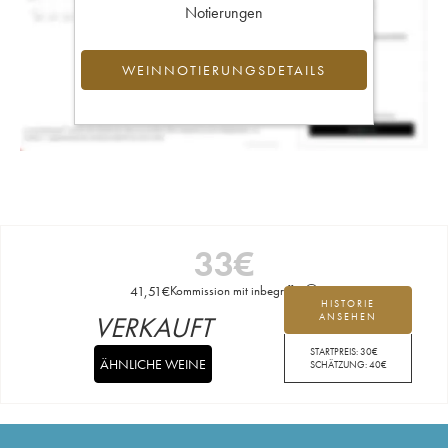
Notierungen
WEINNOTIERUNGSDETAILS
33
€
41,51
€
Kommission mit inbegriffen
HISTORIE
VERKAUFT
ANSEHEN
STARTPREIS:
30
€
ÄHNLICHE WEINE
SCHÄTZUNG:
40
€