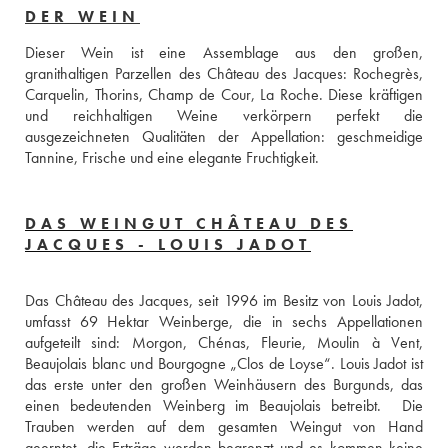
DER WEIN
Dieser Wein ist eine Assemblage aus den großen, 
granithaltigen Parzellen des Château des Jacques: Rochegrès, 
Carquelin, Thorins, Champ de Cour, La Roche. Diese kräftigen 
und reichhaltigen Weine verkörpern perfekt die 
ausgezeichneten Qualitäten der Appellation: geschmeidige 
Tannine, Frische und eine elegante Fruchtigkeit.
DAS WEINGUT CHÂTEAU DES
JACQUES - LOUIS JADOT
Das Château des Jacques, seit 1996 im Besitz von Louis Jadot, 
umfasst 69 Hektar Weinberge, die in sechs Appellationen 
aufgeteilt sind: Morgon, Chénas, Fleurie, Moulin à Vent, 
Beaujolais blanc und Bourgogne „Clos de Loyse“. Louis Jadot ist 
das erste unter den großen Weinhäusern des Burgunds, das 
einen bedeutenden Weinberg im Beaujolais betreibt.  Die 
Trauben werden auf dem gesamten Weingut von Hand 
geerntet, die Erträge werden begrenzt und es kommen keine 