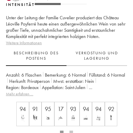
INTENSITÄT
Unter der Leitung der Familie Cuvelier produziert das Château
Léoville Poyferré heute einen außergewöhnlichen Wein von sehr
großer Tiefe, unnachahmlicher Samtigkeit und erstaunlicher
Komplexität mit perfekt integrierten holzigen Noten.
Weitere Informationen
BESCHREIBUNG DES
VERKOSTUNG UND
POSTENS
LAGERUNG
Anzahl:
6 Flaschen
Bemerkung:
6 Normal
Füllstand:
6
Normal
Herkunft:
privatperson
Mwst. erstattbar:
nein
Region:
Bordeaux
Appellation:
Saint-Julien
Klassifizierung:
2ème Grand Cru Classé
Mehr erfahren …
Eigentümer:
Famille Cuvelier
94
91
95
17
93
94
94
92