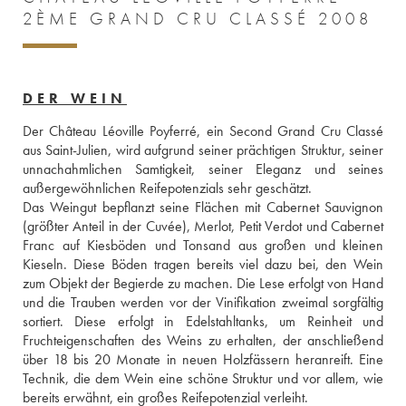
2ÈME GRAND CRU CLASSÉ 2008
DER WEIN
Der Château Léoville Poyferré, ein Second Grand Cru Classé 
aus Saint-Julien, wird aufgrund seiner prächtigen Struktur, seiner 
unnachahmlichen Samtigkeit, seiner Eleganz und seines 
außergewöhnlichen Reifepotenzials sehr geschätzt. 
Das Weingut bepflanzt seine Flächen mit Cabernet Sauvignon 
(größter Anteil in der Cuvée), Merlot, Petit Verdot und Cabernet 
Franc auf Kiesböden und Tonsand aus großen und kleinen 
Kieseln. Diese Böden tragen bereits viel dazu bei, den Wein 
zum Objekt der Begierde zu machen. Die Lese erfolgt von Hand 
und die Trauben werden vor der Vinifikation zweimal sorgfältig 
sortiert. Diese erfolgt in Edelstahltanks, um Reinheit und 
Fruchteigenschaften des Weins zu erhalten, der anschließend 
über 18 bis 20 Monate in neuen Holzfässern heranreift. Eine 
Technik, die dem Wein eine schöne Struktur und vor allem, wie 
bereits erwähnt, ein großes Reifepotenzial verleiht.