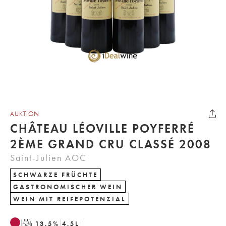
AUKTION
CHÂTEAU LÉOVILLE POYFERRÉ
2ÈME GRAND CRU CLASSÉ 2008
Saint-Julien AOC
SCHWARZE FRÜCHTE
GASTRONOMISCHER WEIN
WEIN MIT REIFEPOTENZIAL
T
13.5
%
4.5
L