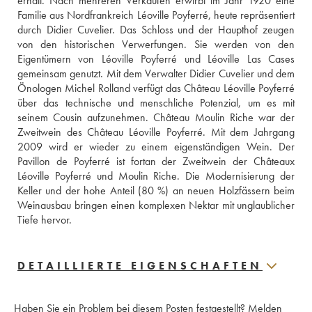
erhält. Nach mehreren Verkäufen erwirbt im Jahr 1920 eine 
Familie aus Nordfrankreich Léoville Poyferré, heute repräsentiert 
durch Didier Cuvelier. Das Schloss und der Haupthof zeugen  
von den historischen Verwerfungen. Sie werden von den 
Eigentümern von Léoville Poyferré und Léoville Las Cases 
gemeinsam genutzt. Mit dem Verwalter Didier Cuvelier und dem 
Önologen Michel Rolland verfügt das Château Léoville Poyferré 
über das technische und menschliche Potenzial, um es mit 
seinem Cousin aufzunehmen. Château Moulin Riche war der 
Zweitwein des Château Léoville Poyferré. Mit dem Jahrgang 
2009 wird er wieder zu einem eigenständigen Wein. Der 
Pavillon de Poyferré ist fortan der Zweitwein der Châteaux 
Léoville Poyferré und Moulin Riche. Die Modernisierung der 
Keller und der hohe Anteil (80 %) an neuen Holzfässern beim 
Weinausbau bringen einen komplexen Nektar mit unglaublicher 
Tiefe hervor.
DETAILLIERTE EIGENSCHAFTEN
Haben Sie ein Problem bei diesem Posten festgestellt?
Melden