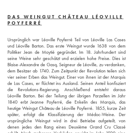
DAS WEINGUT CHÂTEAU LÉOVILLE
POYFERRÉ
Ursprünglich war Léoville Poyferré Teil von Léoville Las Cases 
und Léoville Barton. Das erste Weingut wurde 1638 von dem 
Politiker Jean de Moytié gegründet. Im 18. Jahrhundert sind 
seine Weine sehr geschätzt und erzielen hohe Preise. Dies ist 
Blaise-Alexandre de Gasq, Seigneur de Léoville, zu verdanken, 
dem Besitzer ab 1740. Zum Zeitpunkt der Revolution teilen sich 
vier seiner Erben das Weingut. Einer von ihnen ist der Marquis 
de Las Cases, er flüchtet ins Ausland. Seinen Anteil konfisziert 
die Revolutions-Regierung. Anschließend entsteht daraus 
Léoville Barton. Bei der Teilung der übrigen Parzellen im Jahr 
1840 erbt Jeanne Poyferré, die Enkelin des Marquis, das 
heutige Weingut Château de Léoville Poyferré. 1855, kurze Zeit 
später, erfolgt die Klassifizierung der Médoc-Weine. Der 
ursprüngliche Weingut wird in drei Betriebe aufgeteilt, von 
denen jedes den Rang eines Deuxième Grand Cru Classé 