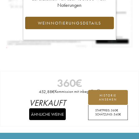
Notierungen
WEINNOTIERUNGSDETAILS
360
€
452,88
€
Kommission mit inbegriffen
HISTORIE
VERKAUFT
ANSEHEN
STARTPREIS:
360
€
ÄHNLICHE WEINE
SCHÄTZUNG:
540
€