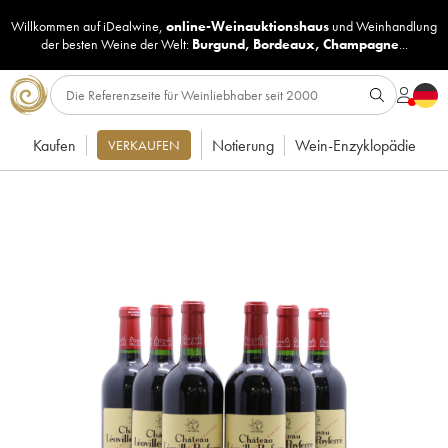
Willkommen auf iDealwine,
online-Weinauktionshaus
und
Weinhandlung
der besten Weine der Welt:
Burgund
,
Bordeaux
,
Champagne
...
Kaufen
Notierung
Wein-Enzyklopädie
VERKAUFEN