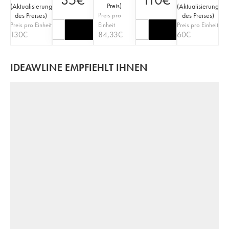
Preis
)
(
Aktualisierung
(
Aktualisierung
des Preises
)
Preis pro
des Preises
)
Preis pro Einheit
Einheit
Preis pro Einheit
130
€
84,33
€
60
€
IDEAWLINE EMPFIEHLT IHNEN