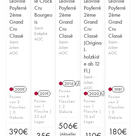
Léoville
le Crock
Léoville
Léoville
Léoville
Poyferré
Cru
Poyferré
Poyferré
Poyferré
2ème
Bourgeo
2ème
2ème
2ème
Grand
is
Grand
Grand
Grand
Cru
Saint-
Cru
Cru
Cru
Estèphe
Classé
Classé
Classé
Classé
AOC
Saint-
Saint-
(Origina
Saint-
Julien
Julien
Julien
l-
AOC
AOC
AOC
holzkist
e ab 12
Fl.)
Saint-
Julien
2016
T
AOC
2009
1981
Posten
2019
2020
T
von 6
Posten
Posten
Posten
Posten
Flaschen
von 3
von 3
von 1
von 1
| 2
Flaschen
Flaschen
Flasche |
Flasche |
Gebote
| 0
| 0
23 auf
13 auf
Gebote
Gebote
Lager
Lager
506
€
390
€
180
€
35
€
110
€
(
Aktueller