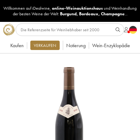
Willkommen auf iDealwine,
online-Weinauktionshaus
und
Weinhandlung
der besten Weine der Welt:
Burgund
,
Bordeaux
,
Champagne
...
Kaufen
Notierung
Wein-Enzyklopädie
VERKAUFEN