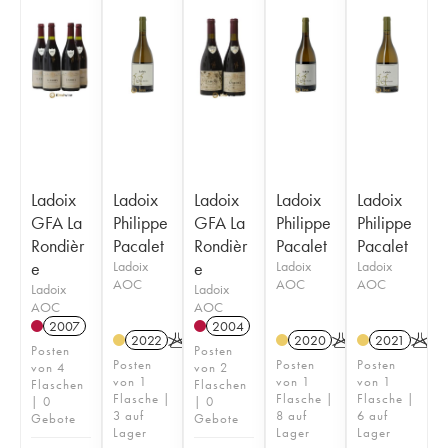
Ladoix
Ladoix
Ladoix
Ladoix
Ladoix
GFA La
Philippe
GFA La
Philippe
Philippe
Rondièr
Pacalet
Rondièr
Pacalet
Pacalet
e
Ladoix
e
Ladoix
Ladoix
AOC
AOC
AOC
Ladoix
Ladoix
AOC
AOC
2007
2004
2022
K
2020
K
2021
K
Posten
Posten
Posten
Posten
Posten
von 4
von 2
von 1
von 1
von 1
Flaschen
Flaschen
Flasche |
Flasche |
Flasche |
| 0
| 0
3 auf
8 auf
6 auf
Gebote
Gebote
Lager
Lager
Lager