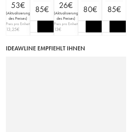
53
€
26
€
85
€
80
€
85
€
(
Aktualisierung
(
Aktualisierung
des Preises
)
des Preises
)
Preis pro Einheit
Preis pro Einheit
13,25
€
13
€
IDEAWLINE EMPFIEHLT IHNEN