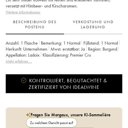
versetzt mit Himbeer- und Kirscharomen.
Weitere Informationen
BESCHREIBUNG DES
VERKOSTUNG UND
POSTENS
LAGERUNG
Anzahl:
1 Flasche
Bemerkung:
1 Normal
Füllstand:
1
Normal
Herkunft:
unternehmen
Mwst. erstattbar:
ja
Region:
Burgund
Appellation:
Ladoix
Klassifizierung:
Premier Cru
Mehr erfahren …
KONTROLLIERT, BEGUTACHTET &
ZERTIFIZIERT VON IDEALWINE
Fragen Sie Margaux, unsere KI-Sommelière
Zu welchem Gericht passt es?