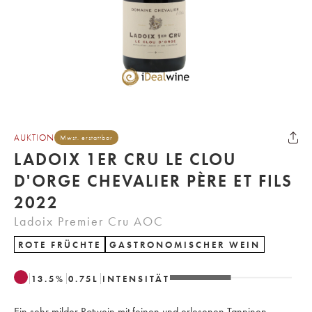
AUKTION
Mwst. erstattbar
LADOIX 1ER CRU LE CLOU
D'ORGE CHEVALIER PÈRE ET FILS
2022
Ladoix Premier Cru AOC
ROTE FRÜCHTE
GASTRONOMISCHER WEIN
13.5
%
0.75
L
INTENSITÄT
Ein sehr milder Rotwein mit feinen und erlesenen Tanninen,