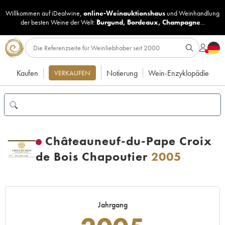
Willkommen auf iDealwine,
online-Weinauktionshaus
und
Weinhandlung
der besten Weine der Welt:
Burgund
,
Bordeaux
,
Champagne
...
Kaufen
Notierung
Wein-Enzyklopädie
VERKAUFEN
Châteauneuf-du-Pape Croix
de Bois Chapoutier
2005
Jahrgang