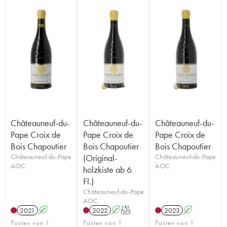
Châteauneuf-du-
Châteauneuf-du-
Châteauneuf-du-
Pape Croix de
Pape Croix de
Pape Croix de
Bois Chapoutier
Bois Chapoutier
Bois Chapoutier
Châteauneuf-du-Pape
(Original-
Châteauneuf-du-Pape
AOC
AOC
holzkiste ab 6
Fl.)
Châteauneuf-du-Pape
AOC
2021
A
2022
A
T
2023
A
Posten von 1
Posten von 1
Posten von 1