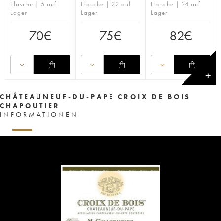
Flasche | 5 auf
Flasche | 22 auf
Flasche | 24 auf
Lager
Lager
Lager
70
€
75
€
82
€
✕
CHÂTEAUNEUF-DU-PAPE CROIX DE BOIS
CHAPOUTIER
INFORMATIONEN