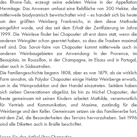
des Rhone-Tals, erzeugt seine edelsten Weine in der Appellation
Hermitage. Das Anwesen umfasst eine Rebfläche von 300 Hektar, die
mittlerweile biodynamisch bewirtschaftet wird – es handelt sich bis heute
um den größten Weinberg Frankreichs, in dem diese Methode
eingeführt wurde, und das seit dem Erhalt der Zertifizierung im Jahre
1999. Die Weinlese findet bei Chapoutier oft erst dann statt, wenn die
anderen Weingüter schon geerntet haben, so dass die Trauben maximal
reif sind. Das Savoir-faire von Chapoutier kommt mittlerweile auch in
anderen Weinbaugebieten zur Anwendung: In der Provence, im
Beaujolais, im Roussillon, in der Champagne, im Elsass und in Portugal,
aber auch in Südaustralien.
Die Familiengeschichte begann 1808, aber es war 1879, als sie wirklich
Form annahm, als Polydor Chapoutier einige Hektar Weinberge erwarb,
um in die Weinproduktion und den Handel einzutreten. Seitdem haben
sich sieben Generationen abgelöst, bis hin zu Michel Chapoutier, der
heute gemeinsam mit seinen Kindern arbeitet: Mathilde, verantwortlich
für Vertrieb und Kommunikation, und Maxime, zuständig für die
Weinberge und den Keller. Gemeinsam setzen sie das Familienerbe fort,
mit dem Ziel, die Besonderheiten des Terroirs hervorzuheben. Seit 1996
sind alle Etiketten auch in Braille beschriftet.
Lesen Sie den Artikel über Chapoutier