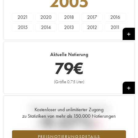
2005
2021
2020
2018
2017
2016
2015
2014
2013
2012
2011
2010
2009
2008
2007
2006
2005
2004
2003
2002
2001
Aktuelle Notierung
2000
1999
1998
79
€
(Größe 0,75 Liter)
+
Aktuelle Entwicklung der Preisnotierung
Kostenloser und unlimitierter Zugang
-9.57%
zu Statistiken von mehr als 150.000 Notierungen
Preisabfall des Jahrgangs 2005 im Jahr 2026 im Vergleich zum
PREISNOTIERUNGSDETAILS