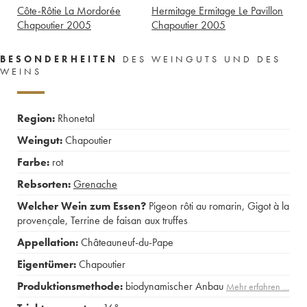
Côte-Rôtie La Mordorée
Hermitage Ermitage Le Pavillon
Chapoutier
2005
Chapoutier
2005
BESONDERHEITEN
DES WEINGUTS UND DES
WEINS
Region:
Rhonetal
Weingut:
Chapoutier
Farbe:
rot
Rebsorten:
Grenache
Welcher Wein zum Essen?
Pigeon rôti au romarin
,
Gigot à la
provençale
,
Terrine de faisan aux truffes
Appellation:
Châteauneuf-du-Pape
Eigentümer:
Chapoutier
Produktionsmethode:
biodynamischer Anbau
Mehr erfahren …