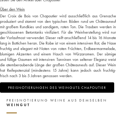
Über den Wein
Der Croix de Bois von Chapoutier wird ausschließlich aus Grenache
produziert und stammt von den typischen Böden rund um Châteauneuf
mit großem Rundkies und sandigem, roten Ton. Die Trauben werden in
geschlossenen Betontanks vinifiziert. Für die Weinherstellung wird nur
der Vorlaufmost verwendet. Dieser reift anschließend 14 bis 16 Monate
lang in Bottichen heran. Die Robe ist von einem intensiven Rot, die Nase
fruchtig und elegant mit Noten von roten Früchten, Erdbeermarmelade,
blumigen Akzenten und einem Hauch von Würzaromen. Der sämige
und füllige Gaumen mit intensiven Tanninen von seltener Eleganz weist
die atemberaubende Länge der großen Châteauneufs auf. Dieser Wein
hat Reifepotenzial (mindestens 15 Jahre) kann jedoch auch fruchtig-
frisch nach 3 bis 5 Jahren genossen werden.
PREISNOTIERUNGEN DES WEINGUTS CHAPOUTIER
PREISNOTIERUNG WEINE AUS DEMSELBEN
WEINGUT