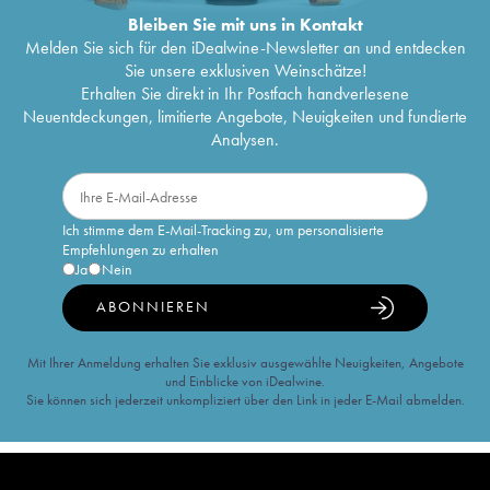
Bleiben Sie mit uns in Kontakt
Melden Sie sich für den iDealwine-Newsletter an und entdecken
Sie unsere exklusiven Weinschätze!
Erhalten Sie direkt in Ihr Postfach handverlesene
Neuentdeckungen, limitierte Angebote, Neuigkeiten und fundierte
Analysen.
Ich stimme dem E-Mail-Tracking zu, um personalisierte
Empfehlungen zu erhalten
Ja
Nein
ABONNIEREN
Mit Ihrer Anmeldung erhalten Sie exklusiv ausgewählte Neuigkeiten, Angebote
und Einblicke von iDealwine.
Sie können sich jederzeit unkompliziert über den Link in jeder E-Mail abmelden.