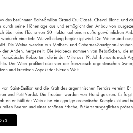
w des berühmten Saint-Émilion Grand Cru Classé, Cheval Blanc, und d
 sich durch seine Höhenlage aus und ermöglicht den Anbau von ausgez
ich über eine Fläche von 50 Hektar auf einem außergewöhnlichen Anb
 wodurch eine tiefe Wurzelbildung begünstigt wird. Die Weine sind a
st mild. Die Weine werden aus Malbec- und Cabernet-Sauvignon-Traube
der Anden, hergestellt. Die Malbecs stammen von Rebstöcken, die 
m französische Rebsorten, die in der Mitte des 19. Jahrhunderts nach Ar
te. Der Wein profitiert also von der französisch-argentinischen Syner
iven und kreativen Aspekt der Neuen Welt.
on Saint-Émilion und die Kraft des argentinischen Terroirs vereint. Er s
on und Petit Verdot. Die Trauben werden von Hand gelesen. Es folgt 
ahren enthüllt der Wein eine einzigartige aromatische Komplexität und 
 reifen Beeren und einer schönen Frische, äußerst ausgeglichen präsen
DES