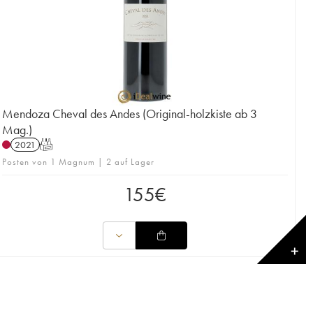
Mendoza Cheval des Andes (Original-holzkiste ab 3
Mag.)
2021
T
Posten von 1 Magnum | 2 auf Lager
155
€
✕