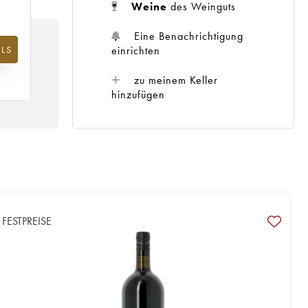
Weine
des Weinguts
Eine Benachrichtigung
einrichten
LS
m
25
zu meinem Keller
hinzufügen
FESTPREISE