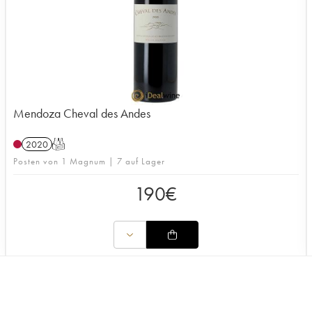
Mendoza Cheval des Andes
2020
T
Posten von 1 Magnum | 7 auf Lager
190
€