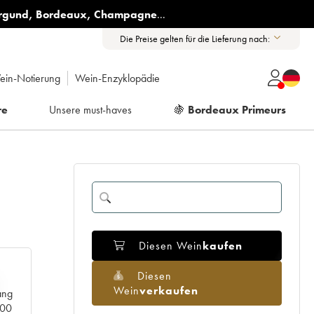
rgund
,
Bordeaux
,
Champagne
...
Die Preise gelten für die Lieferung nach:
ein-Notierung
Wein-Enzyklopädie
re
Unsere must-haves
🍇
Bordeaux Primeurs
Diesen Wein
kaufen
Diesen
Wein
verkaufen
ang
000