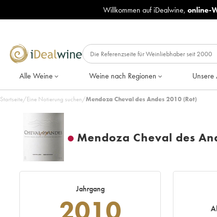
Willkommen auf iDealwine,
online-
Alle Weine
Weine nach Regionen
Unsere 
Startseite
/
Eine Notierung suchen
/
Mendoza Cheval des Andes 2010 (Rot)
Mendoza Cheval des An
Jahrgang
2010
A