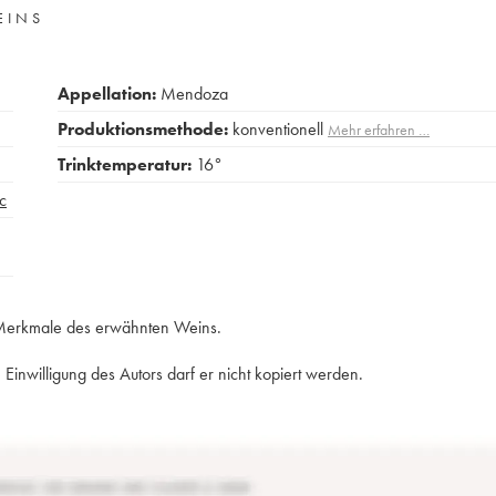
EINS
Appellation:
Mendoza
Produktionsmethode:
konventionell
Mehr erfahren …
Trinktemperatur:
16°
c
e Merkmale des erwähnten Weins.
Einwilligung des Autors darf er nicht kopiert werden.