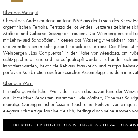
Über das Weingut
Cheval des Andes entstand im Jahr 1999 aus der Fusion des Know-Ho
argentinischen Terroirs, Terraza de los Andes. Letzteres zeichnet
Malbec- und Cabernet Sauvignon-Trauben. Der Weinberg erstreckt s
mit Lehm- und Sandböden, in denen das Wasser gut versickern kann,
und vermitteln einen sehr guten Eindruck des Terroirs. Das Klima i
Weinbergen „Las Compuertas“ in der Nähe von Mendoza, am Fuße 
achtzig Jahre alt sind und nie aufgepfropft wurden. Es handelt sich u
importiert wurden, bevor die Reblaus Frankreich und Europa heimsuch
perfekten Kombination aus französischer Assemblage und dem innovat
Über den Wein
Ein außergewöhnlicher Wein, der in sich das Savoir-faire der Winzer v
aus Bordelaiser Rebosrten zusammen, wie Malbec, Cabernet Sauvign
monatige Gärung in Eichenfässern. Nach einer Reifezeit von einigen J
elegante schmelzige Tannine die sich, bedingt durch seine Aromen von
PREISNOTIERUNGEN DES WEINGUTS CHEVAL DES AN