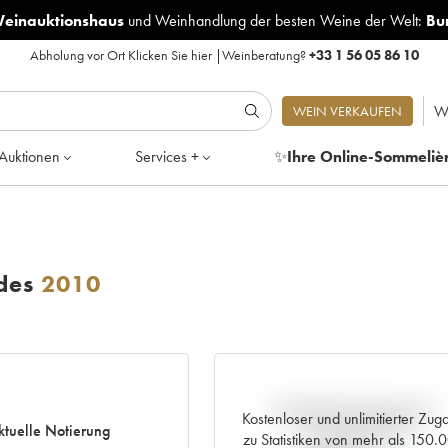
Weinauktionshaus
und
Weinhandlung der besten Weine der Welt:
Bu
Abholung vor Ort
Klicken Sie hier
|
Weinberatung?
+33 1 56 05 86 10
W
WEIN VERKAUFEN
Auktionen
Services +
✨
Ihre Online-Sommeliè
des
2010
Aktuelle Entwicklung der
Kostenloser und unlimitierter Zug
ktuelle Notierung
Preisnotierung
zu Statistiken von mehr als 150.