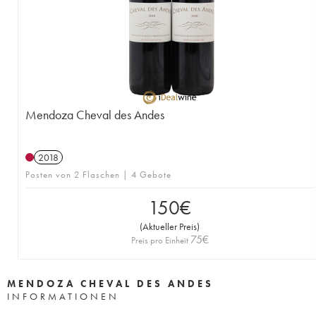
Mendoza Cheval des Andes
2018
Posten von 2 Flaschen | 4 Gebote
150
€
(
Aktueller Preis
)
75
€
Preis pro Einheit
MENDOZA CHEVAL DES ANDES
INFORMATIONEN