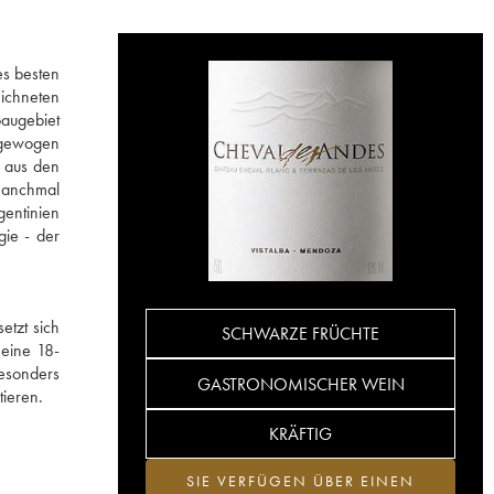
es besten
eichneten
augebiet
usgewogen
n aus den
manchmal
gentinien
gie - der
etzt sich
SCHWARZE FRÜCHTE
eine 18-
besonders
GASTRONOMISCHER WEIN
tieren.
KRÄFTIG
SIE VERFÜGEN ÜBER EINEN