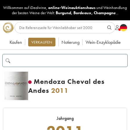
Willkommen auf iDealwine,
online-Weinauktionshaus
und
Weinhandlung
der besten Weine der Welt:
Burgund
,
Bordeaux
,
Champagne
...
Kaufen
Notierung
Wein-Enzyklopädie
VERKAUFEN
Mendoza Cheval des
Andes
2011
Jahrgang