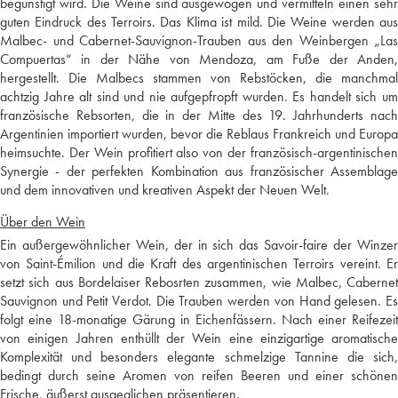
begünstigt wird. Die Weine sind ausgewogen und vermitteln einen sehr
guten Eindruck des Terroirs. Das Klima ist mild. Die Weine werden aus
Malbec- und Cabernet-Sauvignon-Trauben aus den Weinbergen „Las
Compuertas“ in der Nähe von Mendoza, am Fuße der Anden,
hergestellt. Die Malbecs stammen von Rebstöcken, die manchmal
achtzig Jahre alt sind und nie aufgepfropft wurden. Es handelt sich um
französische Rebsorten, die in der Mitte des 19. Jahrhunderts nach
Argentinien importiert wurden, bevor die Reblaus Frankreich und Europa
heimsuchte. Der Wein profitiert also von der französisch-argentinischen
Synergie - der perfekten Kombination aus französischer Assemblage
und dem innovativen und kreativen Aspekt der Neuen Welt.
Über den Wein
Ein außergewöhnlicher Wein, der in sich das Savoir-faire der Winzer
von Saint-Émilion und die Kraft des argentinischen Terroirs vereint. Er
setzt sich aus Bordelaiser Rebosrten zusammen, wie Malbec, Cabernet
Sauvignon und Petit Verdot. Die Trauben werden von Hand gelesen. Es
folgt eine 18-monatige Gärung in Eichenfässern. Nach einer Reifezeit
von einigen Jahren enthüllt der Wein eine einzigartige aromatische
Komplexität und besonders elegante schmelzige Tannine die sich,
bedingt durch seine Aromen von reifen Beeren und einer schönen
Frische, äußerst ausgeglichen präsentieren.