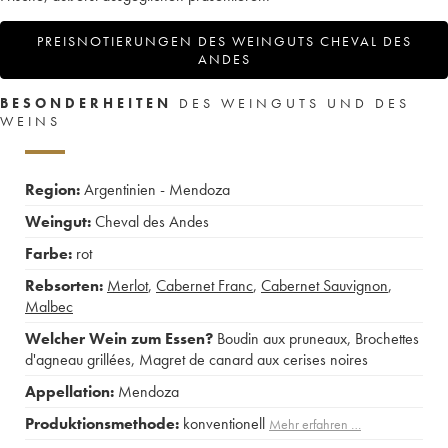
PREISNOTIERUNGEN DES WEINGUTS CHEVAL DES
ANDES
BESONDERHEITEN
DES WEINGUTS UND DES
WEINS
Region:
Argentinien - Mendoza
Weingut:
Cheval des Andes
Farbe:
rot
Rebsorten:
Merlot
,
Cabernet Franc
,
Cabernet Sauvignon
,
Malbec
Welcher Wein zum Essen?
Boudin aux pruneaux
,
Brochettes
d'agneau grillées
,
Magret de canard aux cerises noires
Appellation:
Mendoza
Produktionsmethode:
konventionell
Mehr erfahren …