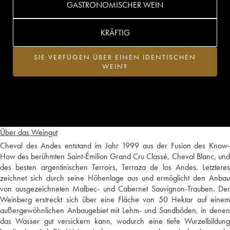
GASTRONOMISCHER WEIN
KRÄFTIG
SIE VERFÜGEN ÜBER EINEN IDENTISCHEN
WEIN?
Über das Weingut
Cheval des Andes entstand im Jahr 1999 aus der Fusion des Know-
How des berühmten Saint-Émilion Grand Cru Classé, Cheval Blanc, und
des besten argentinischen Terroirs, Terraza de los Andes. Letzteres
zeichnet sich durch seine Höhenlage aus und ermöglicht den Anbau
von ausgezeichneten Malbec- und Cabernet Sauvignon-Trauben. Der
Weinberg erstreckt sich über eine Fläche von 50 Hektar auf einem
außergewöhnlichen Anbaugebiet mit Lehm- und Sandböden, in denen
das Wasser gut versickern kann, wodurch eine tiefe Wurzelbildung