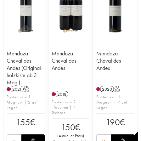
Mendoza
Mendoza
Mendoza
Cheval des
Cheval des
Cheval des
Andes (Original-
Andes
Andes
holzkiste ab 3
Mag.)
2021
T
2020
T
2018
Posten von 1
Posten von 1
Posten von 2
Magnum | 2 auf
Magnum | 7 auf
Flaschen | 4
Lager
Lager
Gebote
155
€
190
€
150
€
(
Aktueller Preis
)