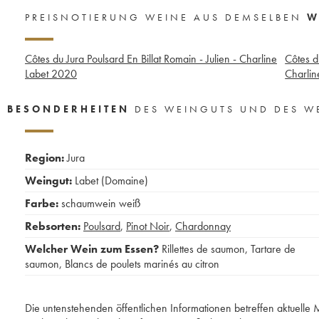
PREISNOTIERUNG WEINE AUS DEMSELBEN
W
Côtes du Jura Poulsard En Billat Romain - Julien - Charline
Côtes d
Labet
2020
Charlin
BESONDERHEITEN
DES WEINGUTS UND DES W
Region:
Jura
Weingut:
Labet (Domaine)
Farbe:
schaumwein weiß
Rebsorten:
Poulsard
,
Pinot Noir
,
Chardonnay
Welcher Wein zum Essen?
Rillettes de saumon
,
Tartare de
saumon
,
Blancs de poulets marinés au citron
Die untenstehenden öffentlichen Informationen betreffen aktuell