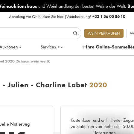
Weinauktionshaus
und
Weinhandlung der besten Weine der Welt:
Bu
Abholung vor Ort
Klicken Sie hier
|
Weinberatung?
+33 1 56 05 86 10
W
WEIN VERKAUFEN
Auktionen
Services +
✨
Ihre Online-Sommeliè
Labet 2020 (Schaumwein weiß)
- Julien - Charline Labet
2020
Aktuelle Entwicklung der
Kostenloser und unlimitierter Zuga
uelle Notierung
Preisnotierung
zu Statistiken von mehr als 150.0
Notierungen