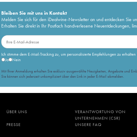
Bleiben Sie mit uns in Kontakt
Melden Sie sich für den iDealwine-Newsletter an und entdecken Sie u
Erhalten Sie direkt in Ihr Postfach handverlesene Neuentdeckungen, lim
Ich stimme dem E-Mail-Tracking zu, um personalisierte Empfehlungen zu erhalten
Ja
Nein
Mit Ihrer Anmeldung erhalten Sie exklusiv ausgewählte Neuigkeiten, Angebote und Einb
Sie können sich jederzeit unkompliziert über den Link in jeder E-Mail abmelden.
ÜBER UNS
VERANTWORTUNG VON
UNTERNEHMEN (CSR)
PRESSE
UNSERE FAQ