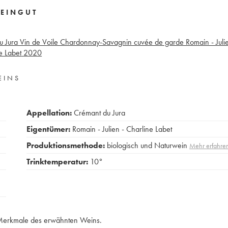
EINGUT
u Jura Vin de Voile Chardonnay-Savagnin cuvée de garde Romain - Julie
e Labet
2020
EINS
Appellation:
Crémant du Jura
Eigentümer:
Romain - Julien - Charline Labet
Produktionsmethode:
biologisch und Naturwein
Mehr erfahre
Trinktemperatur:
10°
e Merkmale des erwähnten Weins.