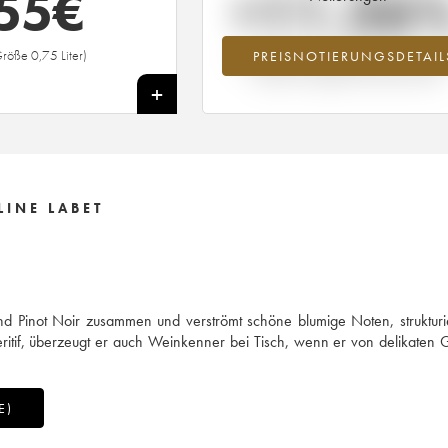
55
€
+11.36
röße 0,75 Liter)
PREISNOTIERUNGSDETAIL
Preisanstiegs des Jahrgangs 2020 im J
2026 im Vergleich zum Jahr 2025
+
LINE LABET
d Pinot Noir zusammen und verströmt schöne blumige Noten, strukturi
Aperitif, überzeugt er auch Weinkenner bei Tisch, wenn er von delikaten 
E)