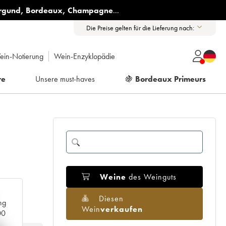
rgund
,
Bordeaux
,
Champagne
...
Die Preise gelten für die Lieferung nach:
ein-Notierung
Wein-Enzyklopädie
re
Unsere must-haves
🍇
Bordeaux Primeurs
Weine
des Weinguts
Diesen
ng
Wein
verkaufen
00