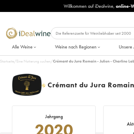
Willkommen auf iDealwine,
online-
Alle Weine
Weine nach Regionen
Unsere 
Startseite
/
Eine Notierung suchen
/
Crémant du Jura Romain - Julien - Charline 
Crémant du Jura Romain 
H
Jahrgang
2020
Akt