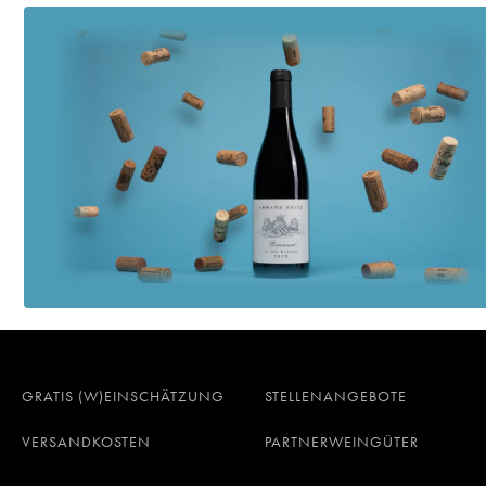
GRATIS (W)EINSCHÄTZUNG
STELLENANGEBOTE
VERSANDKOSTEN
PARTNERWEINGÜTER