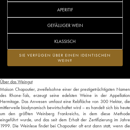
APERITIF
GEFÄLLIGER WEIN
KLASSISCH
SIE VERFÜGEN ÜBER EINEN IDENTISCHEN
WEIN?
Über das Weingut
Maison Chapoutier, zweifelsohne einer der prestigeträchtigsten Namen
des Rhone-Tals, erzeugt seine edelsten Weine in der Appellation
Hermitage. Das Anwesen umfasst eine Rebfläche von 300 Hektar, die
mittlerweile biodynamisch bewirtschaftet wird – es handelt sich bis heute
um den größten Weinberg Frankreichs, in dem diese Methode
eingeführt wurde, und das seit dem Erhalt der Zertifizierung im Jahre
1999. Die Weinlese findet bei Chapoutier oft erst dann statt, wenn die