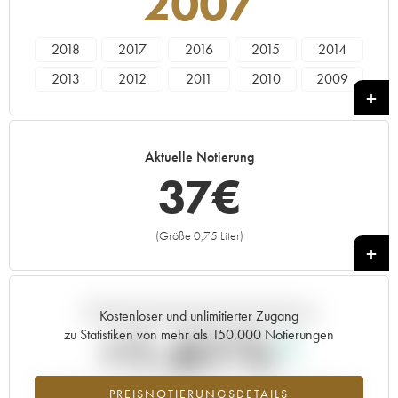
2007
2018
2017
2016
2015
2014
2013
2012
2011
2010
2009
2008
2007
2006
Aktuelle Notierung
37
€
(Größe 0,75 Liter)
+
Aktuelle Entwicklung der Preisnotierung
Kostenloser und unlimitierter Zugang
+1.61%
zu Statistiken von mehr als 150.000 Notierungen
Preisanstiegs des Jahrgangs 2007 im Jahr 2026 im Vergleich zum
PREISNOTIERUNGSDETAILS