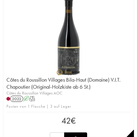
Côtes du Roussillon Villages Bila-Haut (Domaine) V.I.T.
Chapoutier (Original-Holzkiste ab 6 St.)
Côtes du Roussillon Villages AOC
2022
A
T
Posten von 1 Flasche | 3 auf Lager
42
€