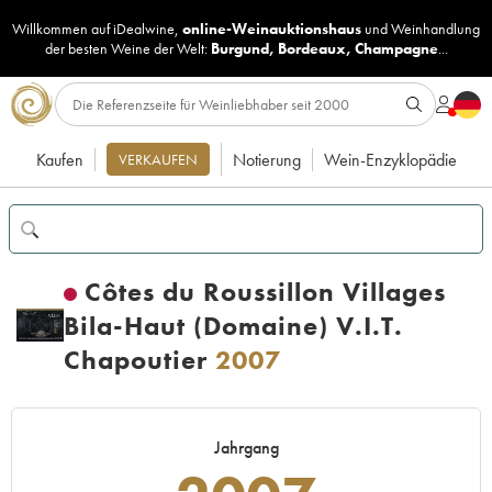
Willkommen auf iDealwine,
online-Weinauktionshaus
und
Weinhandlung
der besten Weine der Welt:
Burgund
,
Bordeaux
,
Champagne
...
Kaufen
Notierung
Wein-Enzyklopädie
VERKAUFEN
Côtes du Roussillon Villages
Bila-Haut (Domaine) V.I.T.
Chapoutier
2007
Jahrgang