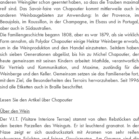
anderen Weingüter schon geerntet haben, so dass die Trauben maximal
reif sind. Das Savoir-faire von Chapoutier kommt mittlerweile auch in
anderen Weinbaugebieten zur Anwendung: In der Provence, im
Beaujolais, im Roussillon, in der Champagne, im Elsass und in Portugal,
aber auch in Südaustralien.
Die Familiengeschichte begann 1808, aber es war 1879, als sie wirklich
Form annahm, als Polydor Chapoutier einige Hektar Weinberge erwarb,
um in die Weinproduktion und den Handel einzutreten. Seitdem haben
sich sieben Generationen abgelöst, bis hin zu Michel Chapoutier, der
heute gemeinsam mit seinen Kindern arbeitet: Mathilde, verantwortlich
für Vertrieb und Kommunikation, und Maxime, zuständig für die
Weinberge und den Keller. Gemeinsam setzen sie das Familienerbe fort,
mit dem Ziel, die Besonderheiten des Terroirs hervorzuheben. Seit 1996
sind alle Etiketten auch in Braille beschriftet.
Lesen Sie den Artikel über Chapoutier
Über den Wein
Der V.I.T. (Visitare Interiore Terrae) stammt von alten Rebstöcken auf
den besten Parzellen des Weinguts. Er ist leuchtend granatrot. In der
Nase zeigt er sich ausdrucksstark mit Aromen von sehr reifen
schwarzen Früchten und feinen Gewürznoten. Am Gaumen sind die