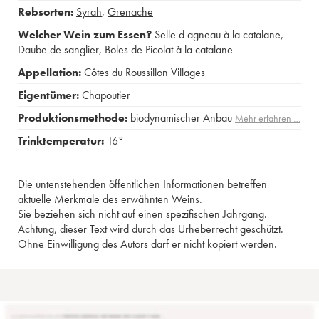
Rebsorten:
Syrah
,
Grenache
Welcher Wein zum Essen?
Selle d agneau à la catalane
,
Daube de sanglier
,
Boles de Picolat à la catalane
Appellation:
Côtes du Roussillon Villages
Eigentümer:
Chapoutier
Produktionsmethode:
biodynamischer Anbau
Mehr erfahren …
Trinktemperatur:
16°
Die untenstehenden öffentlichen Informationen betreffen
aktuelle Merkmale des erwähnten Weins.
Sie beziehen sich nicht auf einen spezifischen Jahrgang.
Achtung, dieser Text wird durch das Urheberrecht geschützt.
Ohne Einwilligung des Autors darf er nicht kopiert werden.