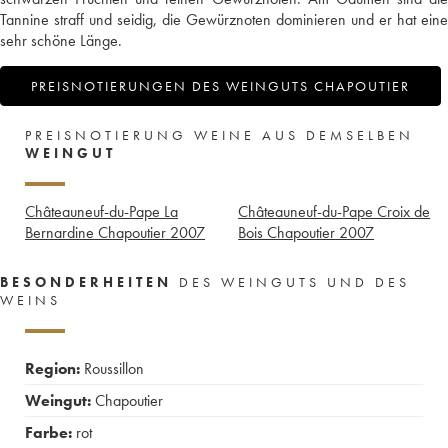
Tannine straff und seidig, die Gewürznoten dominieren und er hat eine
sehr schöne Länge.
PREISNOTIERUNGEN DES WEINGUTS CHAPOUTIER
PREISNOTIERUNG WEINE AUS DEMSELBEN
WEINGUT
Châteauneuf-du-Pape La
Châteauneuf-du-Pape Croix de
Bernardine Chapoutier
2007
Bois Chapoutier
2007
BESONDERHEITEN
DES WEINGUTS UND DES
WEINS
Region:
Roussillon
Weingut:
Chapoutier
Farbe:
rot