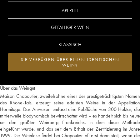
APERITIF
GEFÄLLIGER WEIN
KLASSISCH
SIE VERFÜGEN ÜBER EINEN IDENTISCHEN
WEIN?
Über das Weingut
Maison Chapoutier, zweifelsohne einer der prestigeträchtigsten Namen
des Rhone-Tals, erzeugt seine edelsten Weine in der Appellation
Hermitage. Das Anwesen umfasst eine Rebfläche von 300 Hektar, die
mittlerweile biodynamisch bewirtschaftet wird – es handelt sich bis heute
um den größten Weinberg Frankreichs, in dem diese Methode
eingeführt wurde, und das seit dem Erhalt der Zertifizierung im Jahre
1999. Die Weinlese findet bei Chapoutier oft erst dann statt, wenn die