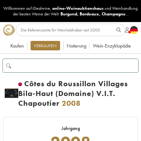
Willkommen auf iDealwine,
online-Weinauktionshaus
und
Weinhandlung
der besten Weine der Welt:
Burgund
,
Bordeaux
,
Champagne
...
Kaufen
Notierung
Wein-Enzyklopädie
VERKAUFEN
Côtes du Roussillon Villages
Bila-Haut (Domaine) V.I.T.
Chapoutier
2008
Jahrgang