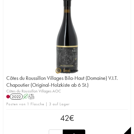
Côtes du Roussillon Villages Bila-Haut (Domaine) V.I.T.
Chapoutier (Original-Holzkiste ab 6 St.)
Côtes du Roussillon Villages AOC
2022
A
T
Posten von 1 Flasche | 3 auf Lager
42
€