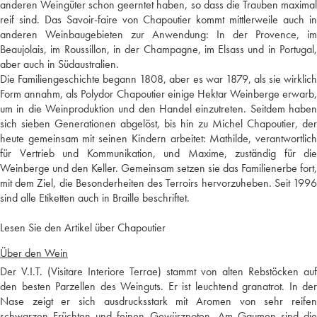
anderen Weingüter schon geerntet haben, so dass die Trauben maximal
reif sind. Das Savoir-faire von Chapoutier kommt mittlerweile auch in
anderen Weinbaugebieten zur Anwendung: In der Provence, im
Beaujolais, im Roussillon, in der Champagne, im Elsass und in Portugal,
aber auch in Südaustralien.
Die Familiengeschichte begann 1808, aber es war 1879, als sie wirklich
Form annahm, als Polydor Chapoutier einige Hektar Weinberge erwarb,
um in die Weinproduktion und den Handel einzutreten. Seitdem haben
sich sieben Generationen abgelöst, bis hin zu Michel Chapoutier, der
heute gemeinsam mit seinen Kindern arbeitet: Mathilde, verantwortlich
für Vertrieb und Kommunikation, und Maxime, zuständig für die
Weinberge und den Keller. Gemeinsam setzen sie das Familienerbe fort,
mit dem Ziel, die Besonderheiten des Terroirs hervorzuheben. Seit 1996
sind alle Etiketten auch in Braille beschriftet.
Lesen Sie den Artikel über Chapoutier
Über den Wein
Der V.I.T. (Visitare Interiore Terrae) stammt von alten Rebstöcken auf
den besten Parzellen des Weinguts. Er ist leuchtend granatrot. In der
Nase zeigt er sich ausdrucksstark mit Aromen von sehr reifen
schwarzen Früchten und feinen Gewürznoten. Am Gaumen sind die