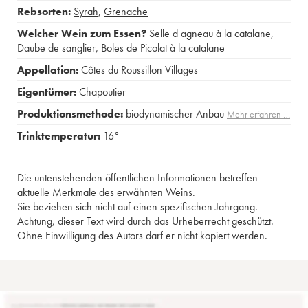
Rebsorten:
Syrah
,
Grenache
Welcher Wein zum Essen?
Selle d agneau à la catalane
,
Daube de sanglier
,
Boles de Picolat à la catalane
Appellation:
Côtes du Roussillon Villages
Eigentümer:
Chapoutier
Produktionsmethode:
biodynamischer Anbau
Mehr erfahren …
Trinktemperatur:
16°
Die untenstehenden öffentlichen Informationen betreffen
aktuelle Merkmale des erwähnten Weins.
Sie beziehen sich nicht auf einen spezifischen Jahrgang.
Achtung, dieser Text wird durch das Urheberrecht geschützt.
Ohne Einwilligung des Autors darf er nicht kopiert werden.