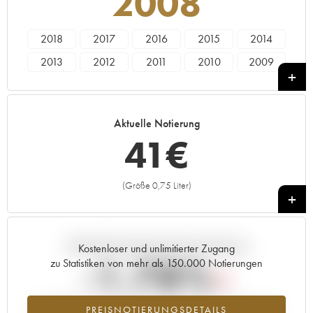
2008
2018
2017
2016
2015
2014
2013
2012
2011
2010
2009
2008
2007
2006
Aktuelle Notierung
41
€
(Größe 0,75 Liter)
+
Aktuelle Entwicklung der Preisnotierung
Kostenloser und unlimitierter Zugang
-1.78%
zu Statistiken von mehr als 150.000 Notierungen
Preisabfall des Jahrgangs 2008 im Jahr 2026 im Vergleich zum
PREISNOTIERUNGSDETAILS