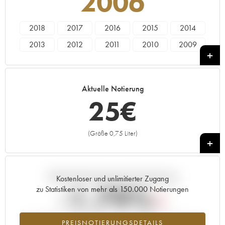
2006
2018
2017
2016
2015
2014
2013
2012
2011
2010
2009
2008
2007
2006
Aktuelle Notierung
25
€
(Größe 0,75 Liter)
+
Aktuelle Entwicklung der Preisnotierung
Kostenloser und unlimitierter Zugang
-1.79%
zu Statistiken von mehr als 150.000 Notierungen
Preisabfall des Jahrgangs 2006 im Jahr 2026 im Vergleich zum
PREISNOTIERUNGSDETAILS