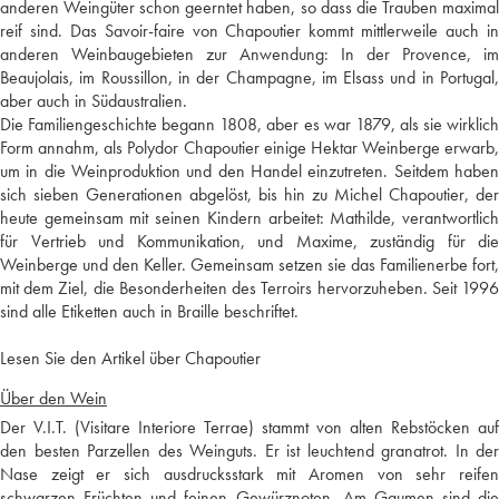
anderen Weingüter schon geerntet haben, so dass die Trauben maximal
reif sind. Das Savoir-faire von Chapoutier kommt mittlerweile auch in
anderen Weinbaugebieten zur Anwendung: In der Provence, im
Beaujolais, im Roussillon, in der Champagne, im Elsass und in Portugal,
aber auch in Südaustralien.
Die Familiengeschichte begann 1808, aber es war 1879, als sie wirklich
Form annahm, als Polydor Chapoutier einige Hektar Weinberge erwarb,
um in die Weinproduktion und den Handel einzutreten. Seitdem haben
sich sieben Generationen abgelöst, bis hin zu Michel Chapoutier, der
heute gemeinsam mit seinen Kindern arbeitet: Mathilde, verantwortlich
für Vertrieb und Kommunikation, und Maxime, zuständig für die
Weinberge und den Keller. Gemeinsam setzen sie das Familienerbe fort,
mit dem Ziel, die Besonderheiten des Terroirs hervorzuheben. Seit 1996
sind alle Etiketten auch in Braille beschriftet.
Lesen Sie den Artikel über Chapoutier
Über den Wein
Der V.I.T. (Visitare Interiore Terrae) stammt von alten Rebstöcken auf
den besten Parzellen des Weinguts. Er ist leuchtend granatrot. In der
Nase zeigt er sich ausdrucksstark mit Aromen von sehr reifen
schwarzen Früchten und feinen Gewürznoten. Am Gaumen sind die