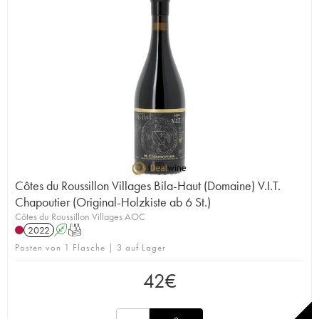
Côtes du Roussillon Villages Bila-Haut (Domaine) V.I.T.
Chapoutier (Original-Holzkiste ab 6 St.)
Côtes du Roussillon Villages AOC
2022
A
T
Posten von 1 Flasche | 3 auf Lager
42
€