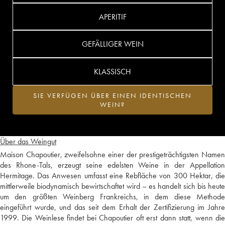
APERITIF
GEFÄLLIGER WEIN
KLASSISCH
SIE VERFÜGEN ÜBER EINEN IDENTISCHEN
WEIN?
Über das Weingut
Maison Chapoutier, zweifelsohne einer der prestigeträchtigsten Namen
des Rhone-Tals, erzeugt seine edelsten Weine in der Appellation
Hermitage. Das Anwesen umfasst eine Rebfläche von 300 Hektar, die
mittlerweile biodynamisch bewirtschaftet wird – es handelt sich bis heute
um den größten Weinberg Frankreichs, in dem diese Methode
eingeführt wurde, und das seit dem Erhalt der Zertifizierung im Jahre
1999. Die Weinlese findet bei Chapoutier oft erst dann statt, wenn die