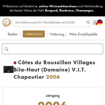
Willkommen auf iDealwine,
online-Weinauktionshaus
und
Weinhandlung
der besten Weine der Welt:
Burgund
,
Bordeaux
,
Champagne
...
Kaufen
Notierung
Wein-Enzyklopädie
VERKAUFEN
Côtes du Roussillon Villages
Bila-Haut (Domaine) V.I.T.
Chapoutier
2006
Jahrgang