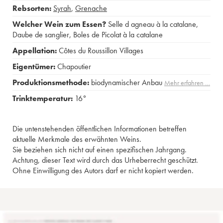
Rebsorten:
Syrah
,
Grenache
Welcher Wein zum Essen?
Selle d agneau à la catalane
,
Daube de sanglier
,
Boles de Picolat à la catalane
Appellation:
Côtes du Roussillon Villages
Eigentümer:
Chapoutier
Produktionsmethode:
biodynamischer Anbau
Mehr erfahren …
Trinktemperatur:
16°
Die untenstehenden öffentlichen Informationen betreffen
aktuelle Merkmale des erwähnten Weins.
Sie beziehen sich nicht auf einen spezifischen Jahrgang.
Achtung, dieser Text wird durch das Urheberrecht geschützt.
Ohne Einwilligung des Autors darf er nicht kopiert werden.