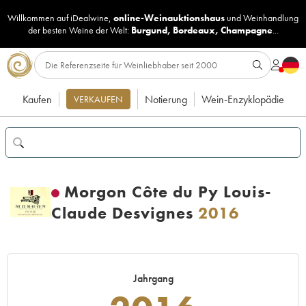
Willkommen auf iDealwine,
online-Weinauktionshaus
und
Weinhandlung
der besten Weine der Welt:
Burgund
,
Bordeaux
,
Champagne
...
Kaufen
Notierung
Wein-Enzyklopädie
VERKAUFEN
Morgon Côte du Py Louis-
Claude Desvignes
2016
Jahrgang