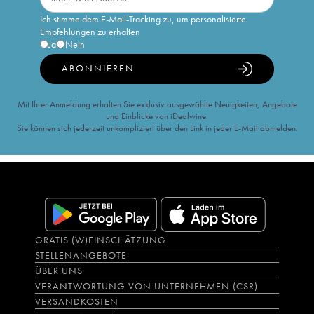
Ich stimme dem E-Mail-Tracking zu, um personalisierte
Empfehlungen zu erhalten
Ja
Nein
ABONNIEREN
Mit Ihrer Anmeldung erhalten Sie exklusiv ausgewählte Neuigkeiten, Angebote
und Einblicke von iDealwine.
Sie können sich jederzeit unkompliziert über den Link in jeder E-Mail abmelden.
GRATIS (W)EINSCHÄTZUNG
STELLENANGEBOTE
ÜBER UNS
VERANTWORTUNG VON UNTERNEHMEN (CSR)
VERSANDKOSTEN