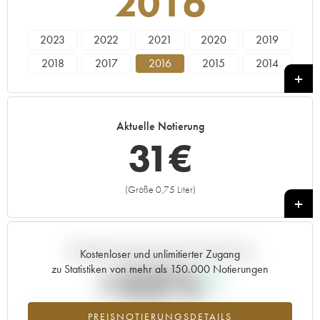
2016
2023
2022
2021
2020
2019
2018
2017
2016
2015
2014
2013
2011
2010
2009
2006
2005
2003
2002
Aktuelle Notierung
31
€
(Größe 0,75 Liter)
+
Aktuelle Entwicklung der Preisnotierung
Kostenloser und unlimitierter Zugang
+25%
zu Statistiken von mehr als 150.000 Notierungen
Preisanstiegs des Jahrgangs 2016 im Jahr 2026 im Vergleich zum
PREISNOTIERUNGSDETAILS