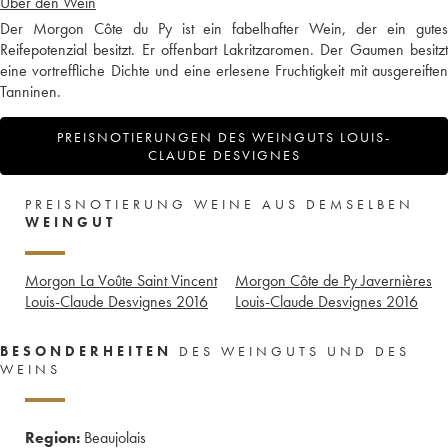
Über den Wein
Der Morgon Côte du Py ist ein fabelhafter Wein, der ein gutes
Reifepotenzial besitzt. Er offenbart Lakritzaromen. Der Gaumen besitzt
eine vortreffliche Dichte und eine erlesene Fruchtigkeit mit ausgereiften
Tanninen.
PREISNOTIERUNGEN DES WEINGUTS LOUIS-
CLAUDE DESVIGNES
PREISNOTIERUNG WEINE AUS DEMSELBEN
WEINGUT
Morgon La Voûte Saint Vincent
Morgon Côte de Py Javernières
Louis-Claude Desvignes
2016
Louis-Claude Desvignes
2016
BESONDERHEITEN
DES WEINGUTS UND DES
WEINS
Region:
Beaujolais