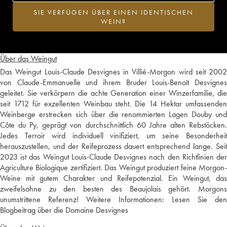
SIE VERFÜGEN ÜBER EINEN IDENTISCHEN
WEIN?
Über das Weingut
Das Weingut Louis-Claude Desvignes in Villié-Morgon wird seit 2002
von Claude-Emmanuelle und ihrem Bruder Louis-Benoît Desvignes
geleitet. Sie verkörpern die achte Generation einer Winzerfamilie, die
seit 1712 für exzellenten Weinbau steht. Die 14 Hektar umfassenden
Weinberge erstrecken sich über die renommierten Lagen Douby und
Côte du Py, geprägt von durchschnittlich 60 Jahre alten Rebstöcken.
Jedes Terroir wird individuell vinifiziert, um seine Besonderheit
herauszustellen, und der Reifeprozess dauert entsprechend lange. Seit
2023 ist das Weingut Louis-Claude Desvignes nach den Richtlinien der
Agriculture Biologique zertifiziert. Das Weingut produziert feine Morgon-
Weine mit gutem Charakter und Reifepotenzial. Ein Weingut, das
zweifelsohne zu den besten des Beaujolais gehört. Morgons
unumstrittene Referenz! Weitere Informationen:
Lesen Sie den
Blogbeitrag über die Domaine Desvignes