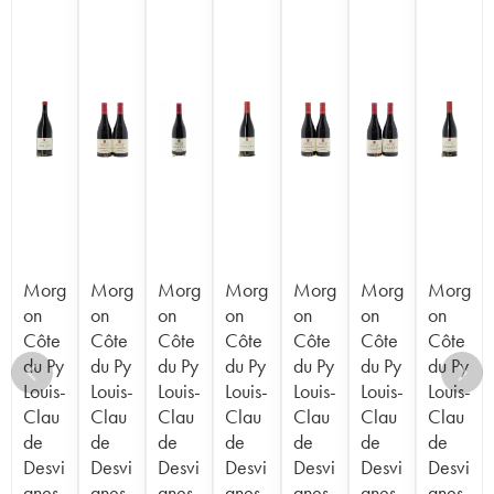
Morg
Morg
Morg
Morg
Morg
Morg
Morg
on
on
on
on
on
on
on
Côte
Côte
Côte
Côte
Côte
Côte
Côte
du Py
du Py
du Py
du Py
du Py
du Py
du Py
Louis-
Louis-
Louis-
Louis-
Louis-
Louis-
Louis-
Clau
Clau
Clau
Clau
Clau
Clau
Clau
de
de
de
de
de
de
de
Desvi
Desvi
Desvi
Desvi
Desvi
Desvi
Desvi
gnes
gnes
gnes
gnes
gnes
gnes
gnes