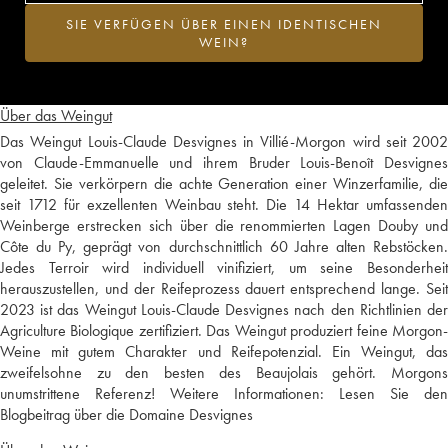
SIE VERFÜGEN ÜBER EINEN IDENTISCHEN
WEIN?
Über das Weingut
Das Weingut Louis-Claude Desvignes in Villié-Morgon wird seit 2002
von Claude-Emmanuelle und ihrem Bruder Louis-Benoît Desvignes
geleitet. Sie verkörpern die achte Generation einer Winzerfamilie, die
seit 1712 für exzellenten Weinbau steht. Die 14 Hektar umfassenden
Weinberge erstrecken sich über die renommierten Lagen Douby und
Côte du Py, geprägt von durchschnittlich 60 Jahre alten Rebstöcken.
Jedes Terroir wird individuell vinifiziert, um seine Besonderheit
herauszustellen, und der Reifeprozess dauert entsprechend lange. Seit
2023 ist das Weingut Louis-Claude Desvignes nach den Richtlinien der
Agriculture Biologique zertifiziert. Das Weingut produziert feine Morgon-
Weine mit gutem Charakter und Reifepotenzial. Ein Weingut, das
zweifelsohne zu den besten des Beaujolais gehört. Morgons
unumstrittene Referenz! Weitere Informationen:
Lesen Sie den
Blogbeitrag über die Domaine Desvignes