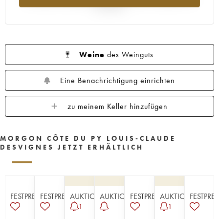
Jahr 2025
Weine
des Weinguts
Eine Benachrichtigung einrichten
zu meinem Keller hinzufügen
MORGON CÔTE DU PY LOUIS-CLAUDE
DESVIGNES JETZT ERHÄLTLICH
FESTPREISE
FESTPREISE
AUKTION
AUKTION
FESTPREISE
AUKTION
FESTPREI
1
1