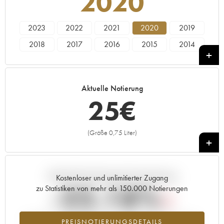
2020
2023
2022
2021
2020
2019
2018
2017
2016
2015
2014
2013
2011
2010
2009
2006
2005
2003
2002
Aktuelle Notierung
25
€
(Größe 0,75 Liter)
+
Aktuelle Entwicklung der Preisnotierung
Kostenloser und unlimitierter Zugang
-22.18%
zu Statistiken von mehr als 150.000 Notierungen
Preisabfall des Jahrgangs 2020 im Jahr 2026 im Vergleich zum
PREISNOTIERUNGSDETAILS