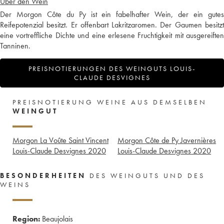
Über den Wein
Der Morgon Côte du Py ist ein fabelhafter Wein, der ein gutes
Reifepotenzial besitzt. Er offenbart Lakritzaromen. Der Gaumen besitzt
eine vortreffliche Dichte und eine erlesene Fruchtigkeit mit ausgereiften
Tanninen.
PREISNOTIERUNGEN DES WEINGUTS LOUIS-
CLAUDE DESVIGNES
PREISNOTIERUNG WEINE AUS DEMSELBEN
WEINGUT
Morgon La Voûte Saint Vincent
Morgon Côte de Py Javernières
Louis-Claude Desvignes
2020
Louis-Claude Desvignes
2020
BESONDERHEITEN
DES WEINGUTS UND DES
WEINS
Region:
Beaujolais