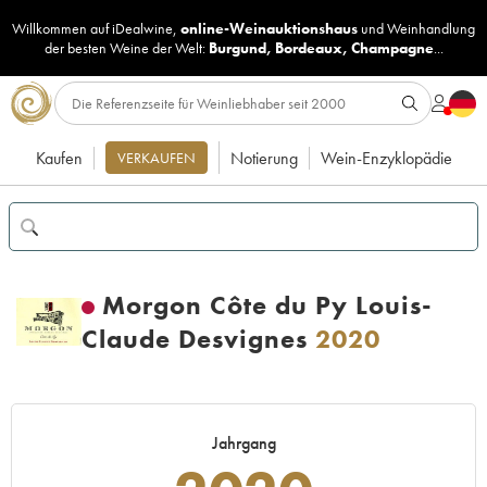
Willkommen auf iDealwine,
online-Weinauktionshaus
und
Weinhandlung
der besten Weine der Welt:
Burgund
,
Bordeaux
,
Champagne
...
Kaufen
Notierung
Wein-Enzyklopädie
VERKAUFEN
Morgon Côte du Py Louis-
Claude Desvignes
2020
Jahrgang