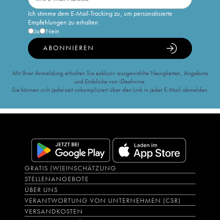
Ich stimme dem E-Mail-Tracking zu, um personalisierte
Empfehlungen zu erhalten
Ja
Nein
ABONNIEREN
Mit Ihrer Anmeldung erhalten Sie exklusiv ausgewählte Neuigkeiten, Angebote
und Einblicke von iDealwine.
Sie können sich jederzeit unkompliziert über den Link in jeder E-Mail abmelden.
GRATIS (W)EINSCHÄTZUNG
STELLENANGEBOTE
ÜBER UNS
VERANTWORTUNG VON UNTERNEHMEN (CSR)
VERSANDKOSTEN