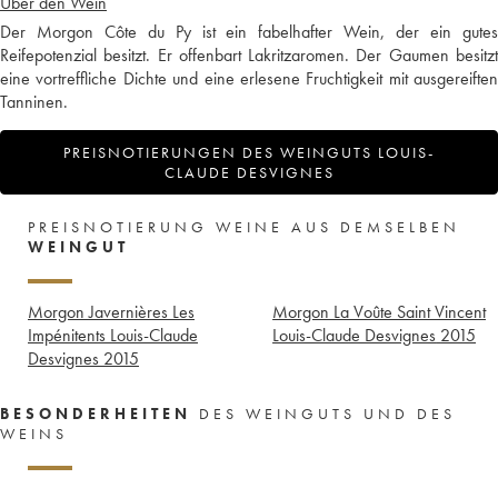
Über den Wein
Der Morgon Côte du Py ist ein fabelhafter Wein, der ein gutes
Reifepotenzial besitzt. Er offenbart Lakritzaromen. Der Gaumen besitzt
eine vortreffliche Dichte und eine erlesene Fruchtigkeit mit ausgereiften
Tanninen.
PREISNOTIERUNGEN DES WEINGUTS LOUIS-
CLAUDE DESVIGNES
PREISNOTIERUNG WEINE AUS DEMSELBEN
WEINGUT
Morgon Javernières Les
Morgon La Voûte Saint Vincent
Impénitents Louis-Claude
Louis-Claude Desvignes
2015
Desvignes
2015
BESONDERHEITEN
DES WEINGUTS UND DES
WEINS