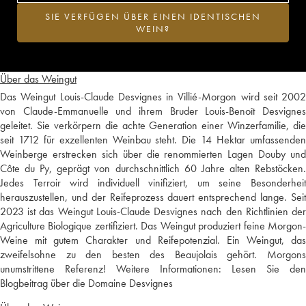
SIE VERFÜGEN ÜBER EINEN IDENTISCHEN
WEIN?
Über das Weingut
Das Weingut Louis-Claude Desvignes in Villié-Morgon wird seit 2002
von Claude-Emmanuelle und ihrem Bruder Louis-Benoît Desvignes
geleitet. Sie verkörpern die achte Generation einer Winzerfamilie, die
seit 1712 für exzellenten Weinbau steht. Die 14 Hektar umfassenden
Weinberge erstrecken sich über die renommierten Lagen Douby und
Côte du Py, geprägt von durchschnittlich 60 Jahre alten Rebstöcken.
Jedes Terroir wird individuell vinifiziert, um seine Besonderheit
herauszustellen, und der Reifeprozess dauert entsprechend lange. Seit
2023 ist das Weingut Louis-Claude Desvignes nach den Richtlinien der
Agriculture Biologique zertifiziert. Das Weingut produziert feine Morgon-
Weine mit gutem Charakter und Reifepotenzial. Ein Weingut, das
zweifelsohne zu den besten des Beaujolais gehört. Morgons
unumstrittene Referenz! Weitere Informationen:
Lesen Sie den
Blogbeitrag über die Domaine Desvignes