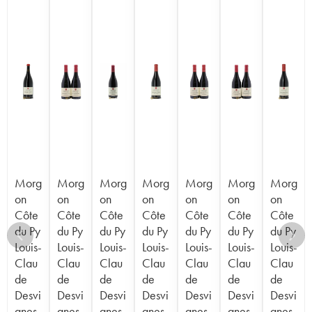
Morg
Morg
Morg
Morg
Morg
Morg
Morg
on
on
on
on
on
on
on
Côte
Côte
Côte
Côte
Côte
Côte
Côte
du Py
du Py
du Py
du Py
du Py
du Py
du Py
Louis-
Louis-
Louis-
Louis-
Louis-
Louis-
Louis-
Clau
Clau
Clau
Clau
Clau
Clau
Clau
de
de
de
de
de
de
de
Desvi
Desvi
Desvi
Desvi
Desvi
Desvi
Desvi
gnes
gnes
gnes
gnes
gnes
gnes
gnes