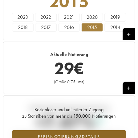
2015
2023
2022
2021
2020
2019
2018
2017
2016
2015
2014
2013
2011
2010
2009
2006
2005
2003
2002
Aktuelle Notierung
29
€
(Größe 0,75 Liter)
+
Aktuelle Entwicklung der Preisnotierung
Kostenloser und unlimitierter Zugang
+7.47%
zu Statistiken von mehr als 150.000 Notierungen
Preisanstiegs des Jahrgangs 2015 im Jahr 2026 im Vergleich zum
PREISNOTIERUNGSDETAILS