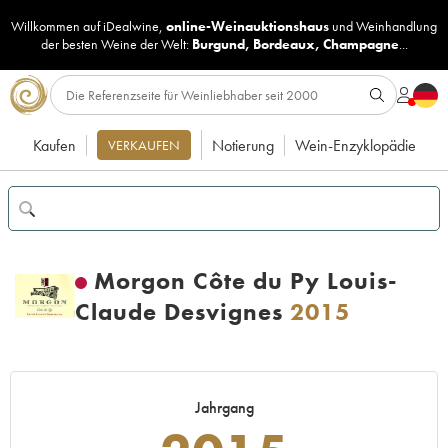
Willkommen auf iDealwine,
online-Weinauktionshaus
und
Weinhandlung
der besten Weine der Welt:
Burgund
,
Bordeaux
,
Champagne
...
Kaufen
Notierung
Wein-Enzyklopädie
VERKAUFEN
Morgon Côte du Py Louis-
Claude Desvignes
2015
Jahrgang