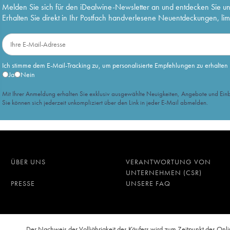
Melden Sie sich für den iDealwine-Newsletter an und entdecken Sie u
Erhalten Sie direkt in Ihr Postfach handverlesene Neuentdeckungen, lim
Ich stimme dem E-Mail-Tracking zu, um personalisierte Empfehlungen zu erhalten
Ja
Nein
Mit Ihrer Anmeldung erhalten Sie exklusiv ausgewählte Neuigkeiten, Angebote und Einb
Sie können sich jederzeit unkompliziert über den Link in jeder E-Mail abmelden.
ÜBER UNS
VERANTWORTUNG VON
UNTERNEHMEN (CSR)
PRESSE
UNSERE FAQ
n
Der Nachweis der Volljährigkeit des Käufers wird zum Zeitpunkt des O