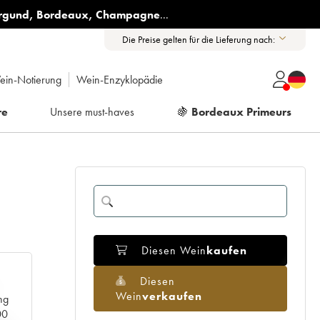
rgund
,
Bordeaux
,
Champagne
...
Die Preise gelten für die Lieferung nach:
ein-Notierung
Wein-Enzyklopädie
re
Unsere must-haves
🍇
Bordeaux Primeurs
Diesen Wein
kaufen
Diesen
Wein
verkaufen
ng
00