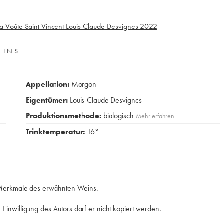
 Voûte Saint Vincent Louis-Claude Desvignes
2022
EINS
Appellation:
Morgon
Eigentümer:
Louis-Claude Desvignes
Produktionsmethode:
biologisch
Mehr erfahren …
Trinktemperatur:
16°
e Merkmale des erwähnten Weins.
Einwilligung des Autors darf er nicht kopiert werden.