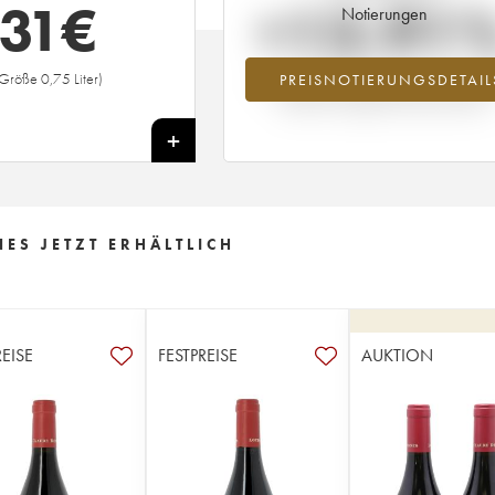
31
€
+13.91
Notierungen
Größe 0,75 Liter)
PREISNOTIERUNGSDETAIL
Preisanstiegs des Jahrgangs 2022 im J
2026 im Vergleich zum Jahr 2025
+
ES JETZT ERHÄLTLICH
REISE
FESTPREISE
AUKTION