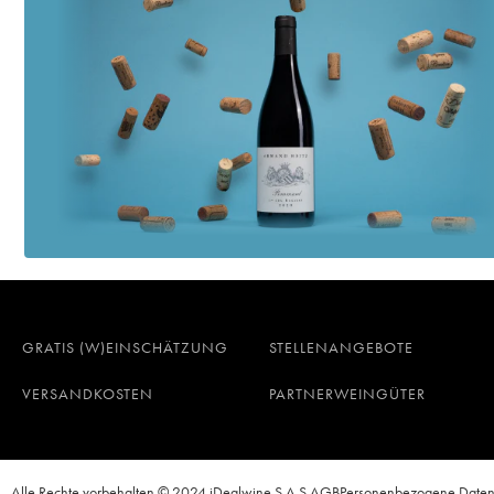
GRATIS (W)EINSCHÄTZUNG
STELLENANGEBOTE
VERSANDKOSTEN
PARTNERWEINGÜTER
Alle Rechte vorbehalten © 2024 iDealwine S.A.S.
AGB
Personenbezogene Date