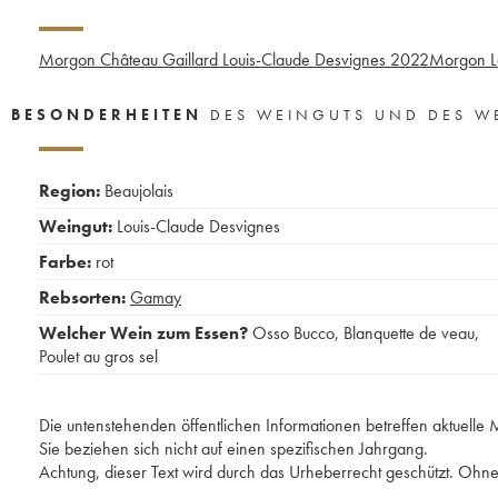
Morgon Château Gaillard Louis-Claude Desvignes
2022
Morgon La
BESONDERHEITEN
DES WEINGUTS UND DES W
Region:
Beaujolais
Weingut:
Louis-Claude Desvignes
Farbe:
rot
Rebsorten:
Gamay
Welcher Wein zum Essen?
Osso Bucco
,
Blanquette de veau
,
Poulet au gros sel
Die untenstehenden öffentlichen Informationen betreffen aktuell
Sie beziehen sich nicht auf einen spezifischen Jahrgang.
Achtung, dieser Text wird durch das Urheberrecht geschützt. Ohne 