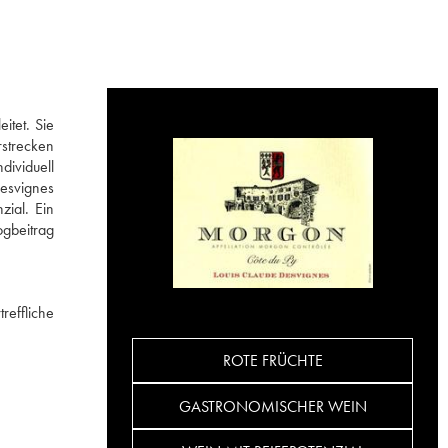
itet. Sie
rstrecken
dividuell
Desvignes
zial. Ein
ogbeitrag
reffliche
ROTE FRÜCHTE
GASTRONOMISCHER WEIN