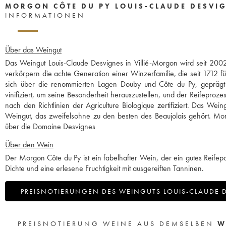
MORGON CÔTE DU PY LOUIS-CLAUDE DESVI
INFORMATIONEN
Über das Weingut
Das Weingut Louis-Claude Desvignes in Villié-Morgon wird seit 2002
verkörpern die achte Generation einer Winzerfamilie, die seit 1712 
sich über die renommierten Lagen Douby und Côte du Py, geprägt vo
vinifiziert, um seine Besonderheit herauszustellen, und der Reifepro
nach den Richtlinien der Agriculture Biologique zertifiziert. Das We
Weingut, das zweifelsohne zu den besten des Beaujolais gehört. Mor
über die Domaine Desvignes
Über den Wein
Der Morgon Côte du Py ist ein fabelhafter Wein, der ein gutes Reifepot
Dichte und eine erlesene Fruchtigkeit mit ausgereiften Tanninen.
PREISNOTIERUNGEN DES WEINGUTS LOUIS-CLAUDE 
PREISNOTIERUNG WEINE AUS DEMSELBEN
W