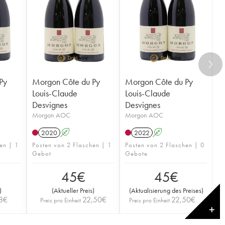
Py
Morgon Côte du Py
Morgon Côte du Py
Louis-Claude
Louis-Claude
Desvignes
Desvignes
Morgon AOC
Morgon AOC
2020
A
2022
A
en | 1
Posten von 2 Flaschen | 1
Posten von 2 Flaschen | 0
Gebot
Gebote
45
€
45
€
)
(
Aktueller Preis
)
(
Aktualisierung des Preises
)
8
€
22,50
€
22,50
€
Preis pro Einheit
Preis pro Einheit
✕