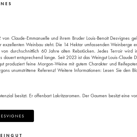
GNES
 von Claude-Emmanuelle und ihrem Bruder Louis-Benoît Desvignes gele
für exzellenten Weinbau steht. Die 14 Hektar umfassenden Weinberge e
n durchschnittlich 60 Jahre alten Rebstöcken. Jedes Terroir wird in
zess dauert entsprechend lange. Seit 2023 ist das Weingut Louis-Claude 
ingut produziert feine Morgon-Weine mit gutem Charakter und Reifepoten
gons unumstrittene Referenz! Weitere Informationen:
Lesen Sie den Bl
enzial besitzt. Er offenbart Lakritzaromen. Der Gaumen besitzt eine vort
DESVIGNES
EINGUT