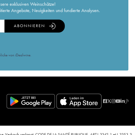
nsere exklusiven Weinschätze!
itierte Angebote, Neuigkeiten und fundierte Analysen.
ABONNIEREN
licke von iDealwine.
nline-Verkaufs verlangt. CODE DE LA SANTÉ PUBLIQUE, ART.L.3342-1 et L.3353-3