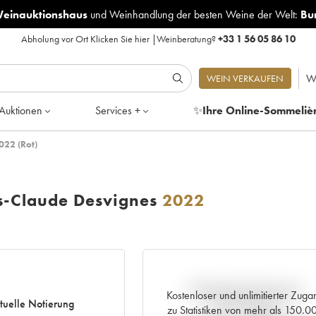
Weinauktionshaus
und
Weinhandlung der besten Weine der Welt:
Bu
Abholung vor Ort
Klicken Sie hier
|
Weinberatung?
+33 1 56 05 86 10
W
WEIN VERKAUFEN
Auktionen
Services +
✨
Ihre Online-Sommeliè
022 (Rot)
s-Claude Desvignes
2022
Aktuelle Entwicklung der
Kostenloser und unlimitierter Zuga
tuelle Notierung
Preisnotierung
zu Statistiken von mehr als 150.0