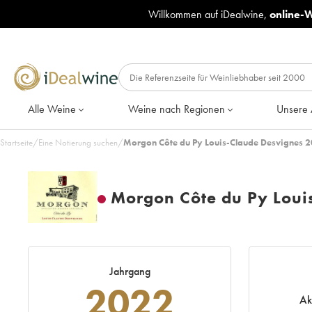
Willkommen auf iDealwine,
online-
Alle Weine
Weine nach Regionen
Unsere 
Startseite
/
Eine Notierung suchen
/
Morgon Côte du Py Louis-Claude Desvignes 2
Morgon Côte du Py Loui
Jahrgang
2022
Ak