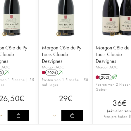
n Côte du Py
Morgon Côte du Py
Morgon Côte du 
-Claude
Louis-Claude
Louis-Claude
gnes
Desvignes
Desvignes
n AOC
Morgon AOC
Morgon AOC
3
A
2024
A
2021
A
 von 1 Flasche | 35
Posten von 1 Flasche | 58
Posten von 2 Flasch
ger
auf Lager
Gebot
26,50
€
29
€
36
€
(
Aktueller Preis
1
Preis pro Einheit