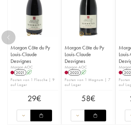
Morgon Côte du Py
Morgon Côte du Py
Morgo
Louis-Claude
Louis-Claude
Louis
Desvignes
Desvignes
Desvi
Morgon AOC
Morgon AOC
Morgo
2021
A
2023
A
202
Posten von 1 Flasche | 9
Posten von 1 Magnum | 7
Posten
auf Lager
auf Lager
auf La
29
€
58
€