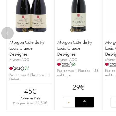
Morgon Côte du Py
Morgon Côte du Py
Morgo
Louis-Claude
Louis-Claude
Louis
Desvignes
Desvignes
Desvi
Morgon AOC
Morgon AOC
Morgo
2024
A
202
2020
A
Posten von 1 Flasche | 58
Posten
Posten von 2 Flaschen | 1
auf Lager
auf La
Gebot
29
€
45
€
(
Aktueller Preis
)
22,50
€
Preis pro Einheit