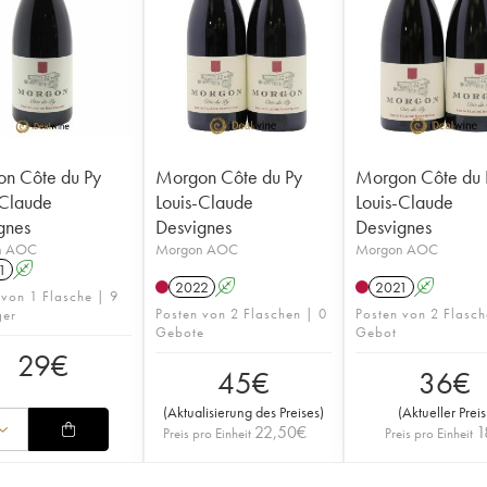
n Côte du Py
Morgon Côte du Py
Morgon Côte du 
-Claude
Louis-Claude
Louis-Claude
gnes
Desvignes
Desvignes
n AOC
Morgon AOC
Morgon AOC
1
A
2022
A
2021
A
 von 1 Flasche | 9
Posten von 2 Flaschen | 0
Posten von 2 Flasch
ger
Gebote
Gebot
29
€
45
€
36
€
(
Aktualisierung des Preises
)
(
Aktueller Preis
22,50
€
1
Preis pro Einheit
Preis pro Einheit