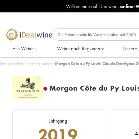
Willkommen auf iDealwine,
online-
Alle Weine
Weine nach Regionen
Unsere 
Startseite
/
Eine Notierung suchen
/
Morgon Côte du Py Louis-Claude Desvignes 2
Morgon Côte du Py Loui
Jahrgang
2019
A