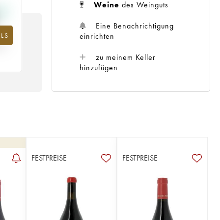
Weine
des Weinguts
Eine Benachrichtigung
einrichten
LS
m
25
zu meinem Keller
hinzufügen
FESTPREISE
FESTPREISE