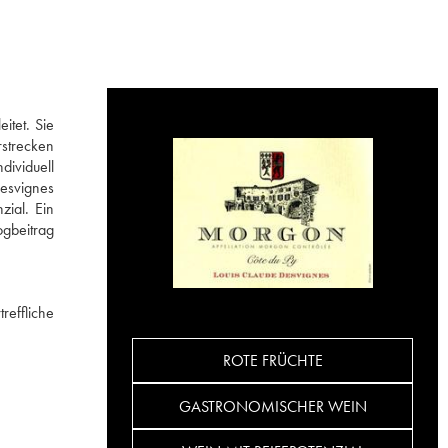
itet. Sie
rstrecken
dividuell
Desvignes
zial. Ein
ogbeitrag
reffliche
ROTE FRÜCHTE
GASTRONOMISCHER WEIN