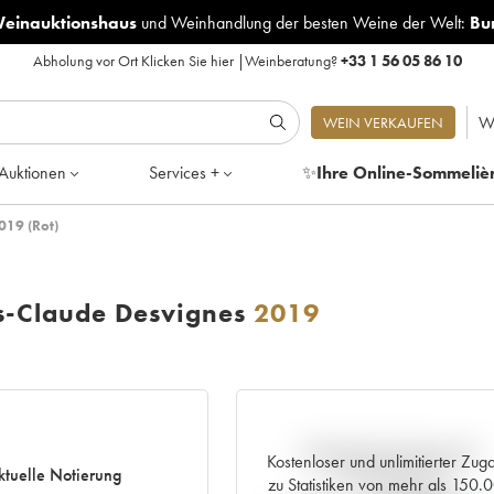
Weinauktionshaus
und
Weinhandlung der besten Weine der Welt:
Bu
Abholung vor Ort
Klicken Sie hier
|
Weinberatung?
+33 1 56 05 86 10
W
WEIN VERKAUFEN
Auktionen
Services +
✨
Ihre Online-Sommeliè
019 (Rot)
s-Claude Desvignes
2019
Aktuelle Entwicklung der
Kostenloser und unlimitierter Zug
ktuelle Notierung
Preisnotierung
zu Statistiken von mehr als 150.