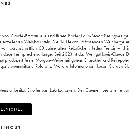
GNES
 von Claude-Emmanuelle und ihrem Bruder Louis-Benoît Desvignes gele
für exzellenten Weinbau steht. Die 14 Hektar umfassenden Weinberge e
n durchschnittlich 60 Jahre alten Rebstöcken. Jedes Terroir wird in
zess dauert entsprechend lange. Seit 2023 ist das Weingut Louis-Claude 
ingut produziert feine Morgon-Weine mit gutem Charakter und Reifepoten
gons unumstrittene Referenz! Weitere Informationen:
Lesen Sie den Bl
enzial besitzt. Er offenbart Lakritzaromen. Der Gaumen besitzt eine vort
DESVIGNES
EINGUT