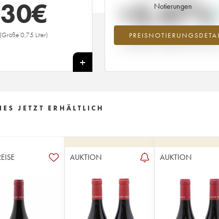
30
€
+3.47%
Notierungen
(Größe 0,75 Liter)
PREISNOTIERUNGSDETAI
Preisanstiegs des Jahrgangs 2019 i
Jahr 2026 im Vergleich zum Jahr 20
+
ES JETZT ERHÄLTLICH
REISE
AUKTION
AUKTION