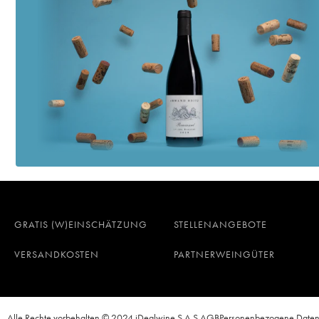
GRATIS (W)EINSCHÄTZUNG
STELLENANGEBOTE
VERSANDKOSTEN
PARTNERWEINGÜTER
Alle Rechte vorbehalten © 2024 iDealwine S.A.S.
AGB
Personenbezogene Date