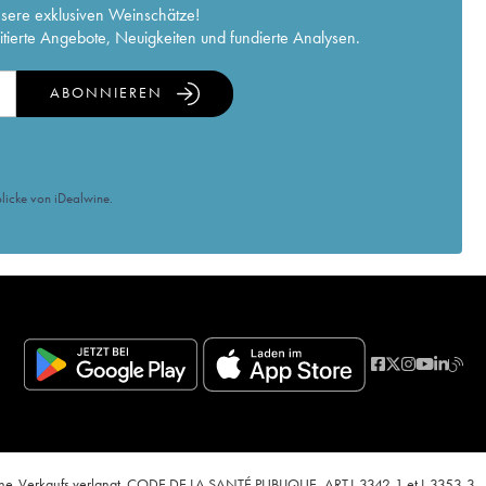
nsere exklusiven Weinschätze!
itierte Angebote, Neuigkeiten und fundierte Analysen.
ABONNIEREN
licke von iDealwine.
nline-Verkaufs verlangt. CODE DE LA SANTÉ PUBLIQUE, ART.L.3342-1 et L.3353-3