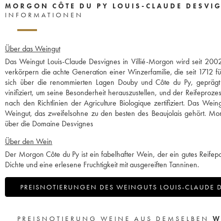
MORGON CÔTE DU PY LOUIS-CLAUDE DESVI
INFORMATIONEN
Über das Weingut
Das Weingut Louis-Claude Desvignes in Villié-Morgon wird seit 2002
verkörpern die achte Generation einer Winzerfamilie, die seit 1712 
sich über die renommierten Lagen Douby und Côte du Py, geprägt vo
vinifiziert, um seine Besonderheit herauszustellen, und der Reifepro
nach den Richtlinien der Agriculture Biologique zertifiziert. Das We
Weingut, das zweifelsohne zu den besten des Beaujolais gehört. Mor
über die Domaine Desvignes
Über den Wein
Der Morgon Côte du Py ist ein fabelhafter Wein, der ein gutes Reifepot
Dichte und eine erlesene Fruchtigkeit mit ausgereiften Tanninen.
PREISNOTIERUNGEN DES WEINGUTS LOUIS-CLAUDE 
PREISNOTIERUNG WEINE AUS DEMSELBEN
W