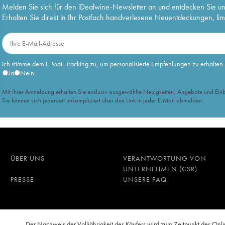
Melden Sie sich für den iDealwine-Newsletter an und entdecken Sie u
Erhalten Sie direkt in Ihr Postfach handverlesene Neuentdeckungen, lim
Ich stimme dem E-Mail-Tracking zu, um personalisierte Empfehlungen zu erhalten
Ja
Nein
Mit Ihrer Anmeldung erhalten Sie exklusiv ausgewählte Neuigkeiten, Angebote und Einb
Sie können sich jederzeit unkompliziert über den Link in jeder E-Mail abmelden.
ÜBER UNS
VERANTWORTUNG VON
UNTERNEHMEN (CSR)
PRESSE
UNSERE FAQ
n
Der Nachweis der Volljährigkeit des Käufers wird zum Zeitpunkt des O