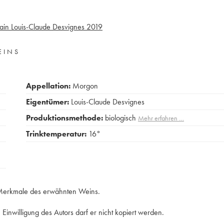
in Louis-Claude Desvignes
2019
EINS
Appellation:
Morgon
Eigentümer:
Louis-Claude Desvignes
Produktionsmethode:
biologisch
Mehr erfahren …
Trinktemperatur:
16°
e Merkmale des erwähnten Weins.
Einwilligung des Autors darf er nicht kopiert werden.