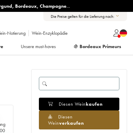
rgund
,
Bordeaux
,
Champagne
...
Die Preise gelten für die Lieferung nach:
ein-Notierung
Wein-Enzyklopädie
re
Unsere must-haves
🍇
Bordeaux Primeurs
Diesen Wein
kaufen
Diesen
Wein
verkaufen
ang
000