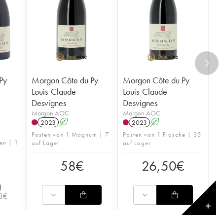
Py
Morgon Côte du Py
Morgon Côte du Py
Louis-Claude
Louis-Claude
Desvignes
Desvignes
Morgon AOC
Morgon AOC
2023
A
2023
A
Posten von 1 Magnum | 7
Posten von 1 Flasche | 35
en | 1
auf Lager
auf Lager
58
€
26,50
€
)
8
€
✕