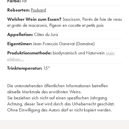
Farbe:
rot
Rebsorten:
Poulsard
Welcher Wein zum Essen?
Saucisson
,
Pavés de foie de veau
et gratin de macaronis
,
Pigeon en cocotte et petits pois
Appellation:
Côtes du Jura
Eigentümer:
Jean-François Ganevat (Domaine)
Produktionsmethode:
biodynamisch und Naturwein
Mehr
erfahren …
Trinktemperatur:
15°
Die untenstehenden öffentlichen Informationen betreffen
aktuelle Merkmale des erwähnten Weins.
Sie beziehen sich nicht auf einen spezifischen Jahrgang.
Achtung, dieser Text wird durch das Urheberrecht geschützt.
Ohne Einwilligung des Autors darf er nicht kopiert werden.