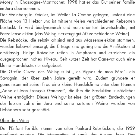
Morey in Chassagne-Montrachet. 1998 hat er das Gut seiner Familie
im Jura übernommen.
Der Weinberg in Rotalier, im Weiler La Combe gelegen, umfasst eine
Fläche von 13 Hektar und ist mit sehr vielen verschiedenen Rebsorten
bestockt. Er wird biodynamisch und naturorientiert bewirtschaftet, mit
Parzellenselektion (das Weingut erzeugt gut 50 verschiedene Weine).
Die Rebstöcke, die relativ alt sind und aus Massenselektion stammen,
werden liebevoll umsorgt, die Erträge sind gering und die Vinifikation ist
erstklassig. Einige Rotweine reifen in Amphoren und erreichen ein
ausgesprochen hohes Niveau. Seit kurzer Zeit hat Ganevat auch eine
kleine Handelsstruktur aufgebaut.
Die Große Cuvée des Weinguts ist „Les Vignes de mon Père“, ein
Savagnin, der über zehn Jahre gereift wird. Zudem gründete er
gemeinsam mit seiner Frau eine kleine Handelsfirma unter dem Namen
„Anne et Jean-François Ganevat“, die ihm die Produktion zusätzlicher
Weine ermöglicht. Dieses Weingut ist eine der größten Entdeckungen
der letzten Jahre im Jura und seine seltenen Weine werden von
Liebhabern sehr geschätzt.
Über den Wein
Der l'Enfant Terrible stammt von alten Poulsard-Rebstöcken, die 1959
gepflanzt wurden. Die Mazeration ist sanft, der Ausbau kurz. Das