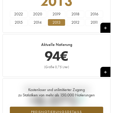
2013
2022
2020
2019
2018
2016
2015
2014
2013
2012
2011
2010
2009
2008
2006
Aktuelle Notierung
94
€
(Größe 0,75 Liter)
+
Aktuelle Entwicklung der Preisnotierung
Kostenloser und unlimitierter Zugang
+6.57%
zu Statistiken von mehr als 150.000 Notierungen
Preisanstiegs des Jahrgangs 2013 im Jahr 2026 im Vergleich zum
PREISNOTIERUNGSDETAILS