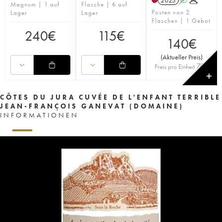
2023
A
K
Magnum | 1 auf
Flasche | 6 auf
Posten von 2
Lager
Lager
Flaschen | 1 Gebot
240
€
115
€
140
€
(
Aktueller Preis
)
70
€
Preis pro Einheit
✕
CÔTES DU JURA CUVÉE DE L'ENFANT TERRIBLE
JEAN-FRANÇOIS GANEVAT (DOMAINE)
INFORMATIONEN