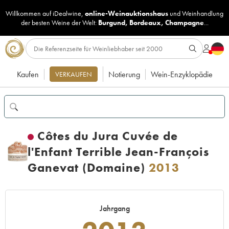
Willkommen auf iDealwine,
online-Weinauktionshaus
und
Weinhandlung
der besten Weine der Welt:
Burgund
,
Bordeaux
,
Champagne
...
Kaufen
Notierung
Wein-Enzyklopädie
VERKAUFEN
Côtes du Jura Cuvée de
l'Enfant Terrible Jean-François
Ganevat (Domaine)
2013
Jahrgang