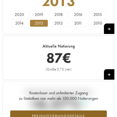
2013
2020
2019
2018
2016
2015
2014
2013
2012
2011
2010
2009
2008
2007
2005
Aktuelle Notierung
87
€
(Größe 0,75 Liter)
+
Aktuelle Entwicklung der Preisnotierung
Kostenloser und unlimitierter Zugang
+6.57%
zu Statistiken von mehr als 150.000 Notierungen
Preisanstiegs des Jahrgangs 2013 im Jahr 2026 im Vergleich zum
PREISNOTIERUNGSDETAILS