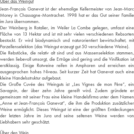
Über das Weingut
Jean-François Ganevat ist der ehemalige Kellermeister von Jean-Marc
Morey in Chassagne-Montrachet. 1998 hat er das Gut seiner Familie
im Jura übernommen.
Der Weinberg in Rotalier, im Weiler La Combe gelegen, umfasst eine
Fläche von 13 Hektar und ist mit sehr vielen verschiedenen Rebsorten
bestockt. Er wird biodynamisch und naturorientiert bewirtschaftet, mit
Parzellenselektion (das Weingut erzeugt gut 50 verschiedene Weine).
Die Rebstöcke, die relativ alt sind und aus Massenselektion stammen,
werden liebevoll umsorgt, die Erträge sind gering und die Vinifikation ist
erstklassig. Einige Rotweine reifen in Amphoren und erreichen ein
ausgesprochen hohes Niveau. Seit kurzer Zeit hat Ganevat auch eine
kleine Handelsstruktur aufgebaut.
Die Große Cuvée des Weinguts ist „Les Vignes de mon Père“, ein
Savagnin, der über zehn Jahre gereift wird. Zudem gründete er
gemeinsam mit seiner Frau eine kleine Handelsfirma unter dem Namen
„Anne et Jean-François Ganevat“, die ihm die Produktion zusätzlicher
Weine ermöglicht. Dieses Weingut ist eine der größten Entdeckungen
der letzten Jahre im Jura und seine seltenen Weine werden von
Liebhabern sehr geschätzt.
Über den Wein