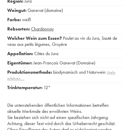
Region:
Jura
Weingut:
Ganevat (domaine)
Farbe:
weiß
Rebsorten:
Chardonnay
Welcher Wein zum Essen?
Poulet au vin du Jura
,
Sauté de
veau aux petits légumes
,
Gruyère
Appellation:
Côtes du Jura
Eigentümer:
Jean-François Ganevat (Domaine)
Produktionsmethode:
biodynamisch und Naturwein
Mehr
erfahren …
Trinktemperatur:
12°
Die untenstehenden öffentlichen Informationen betreffen
aktuelle Merkmale des erwähnten Weins.
Sie beziehen sich nicht auf einen spezifischen Jahrgang.
Achtung, dieser Text wird durch das Urheberrecht geschützt.
Ohne Einwilligung des Autors darf er nicht kopiert werden.