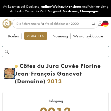
Willkommen auf iDealwine,
online-Weinauktionshaus
und
Weinhandlung
der besten Weine der Welt:
Burgund
,
Bordeaux
,
Champagne
...
Kaufen
Notierung
Wein-Enzyklopädie
VERKAUFEN
Côtes du Jura Cuvée Florine
Jean-François Ganevat
(Domaine)
2013
Jahrgang