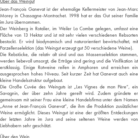
Über das Weingut
Jean-François Ganevat ist der ehemalige Kellermeister von Jean-Marc
Morey in Chassagne-Montrachet. 1998 hat er das Gut seiner Familie
im Jura übernommen.
Der Weinberg in Rotalier, im Weiler La Combe gelegen, umfasst eine
Fläche von 13 Hektar und ist mit sehr vielen verschiedenen Rebsorten
bestockt. Er wird biodynamisch und naturorientiert bewirtschaftet, mit
Parzellenselektion (das Weingut erzeugt gut 50 verschiedene Weine).
Die Rebstöcke, die relativ alt sind und aus Massenselektion stammen,
werden liebevoll umsorgt, die Erträge sind gering und die Vinifikation ist
erstklassig. Einige Rotweine reifen in Amphoren und erreichen ein
ausgesprochen hohes Niveau. Seit kurzer Zeit hat Ganevat auch eine
kleine Handelsstruktur aufgebaut.
Die Große Cuvée des Weinguts ist „Les Vignes de mon Père“, ein
Savagnin, der über zehn Jahre gereift wird. Zudem gründete er
gemeinsam mit seiner Frau eine kleine Handelsfirma unter dem Namen
„Anne et Jean-François Ganevat“, die ihm die Produktion zusätzlicher
Weine ermöglicht. Dieses Weingut ist eine der größten Entdeckungen
der letzten Jahre im Jura und seine seltenen Weine werden von
Liebhabern sehr geschätzt.
Über den Wein