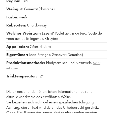
Region:
Jura
Weingut:
Ganevat (domaine)
Farbe:
weiß
Rebsorten:
Chardonnay
Welcher Wein zum Essen?
Poulet au vin du Jura
,
Sauté de
veau aux petits légumes
,
Gruyère
Appellation:
Côtes du Jura
Eigentümer:
Jean-François Ganevat (Domaine)
Produktionsmethode:
biodynamisch und Naturwein
Mehr
erfahren …
Trinktemperatur:
12°
Die untenstehenden öffentlichen Informationen betreffen
aktuelle Merkmale des erwähnten Weins.
Sie beziehen sich nicht auf einen spezifischen Jahrgang.
Achtung, dieser Text wird durch das Urheberrecht geschützt.
Ohne Einwilligung des Autors darf er nicht kopiert werden.