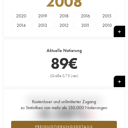
2008
2020
2019
2018
2016
2015
2014
2013
2012
2011
2010
2009
2008
2007
2005
Aktuelle Notierung
89
€
(Größe 0,75 Liter)
+
Aktuelle Entwicklung der Preisnotierung
Kostenloser und unlimitierter Zugang
-4.38%
zu Statistiken von mehr als 150.000 Notierungen
Preisabfall des Jahrgangs 2008 im Jahr 2026 im Vergleich zum
PREISNOTIERUNGSDETAILS