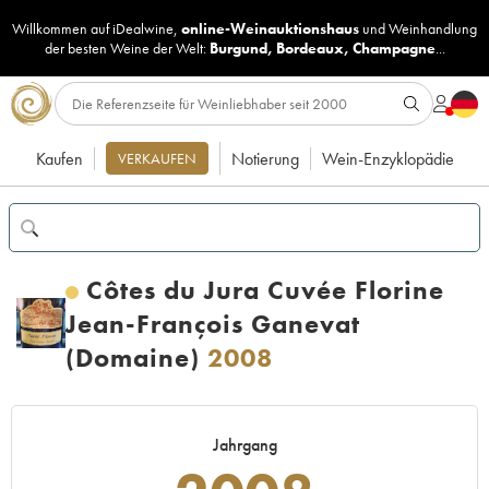
Willkommen auf iDealwine,
online-Weinauktionshaus
und
Weinhandlung
der besten Weine der Welt:
Burgund
,
Bordeaux
,
Champagne
...
Kaufen
Notierung
Wein-Enzyklopädie
VERKAUFEN
Côtes du Jura Cuvée Florine
Jean-François Ganevat
(Domaine)
2008
Jahrgang