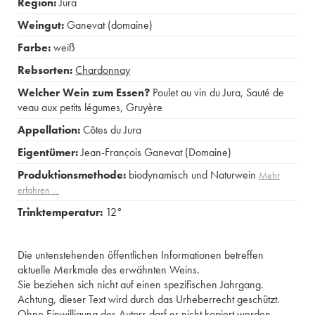
Region:
Jura
Weingut:
Ganevat (domaine)
Farbe:
weiß
Rebsorten:
Chardonnay
Welcher Wein zum Essen?
Poulet au vin du Jura
,
Sauté de
veau aux petits légumes
,
Gruyère
Appellation:
Côtes du Jura
Eigentümer:
Jean-François Ganevat (Domaine)
Produktionsmethode:
biodynamisch und Naturwein
Mehr
erfahren …
Trinktemperatur:
12°
Die untenstehenden öffentlichen Informationen betreffen
aktuelle Merkmale des erwähnten Weins.
Sie beziehen sich nicht auf einen spezifischen Jahrgang.
Achtung, dieser Text wird durch das Urheberrecht geschützt.
Ohne Einwilligung des Autors darf er nicht kopiert werden.