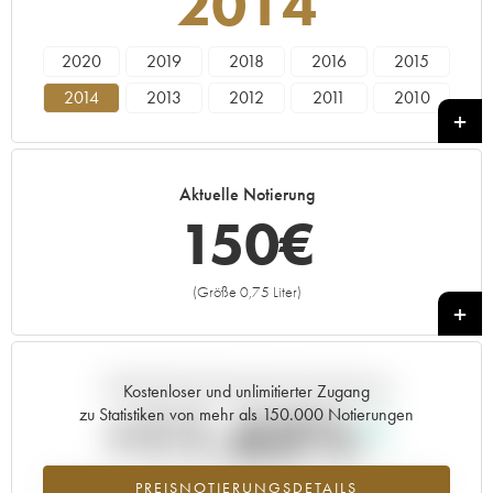
2014
2020
2019
2018
2016
2015
2014
2013
2012
2011
2010
2009
2008
2007
2005
Aktuelle Notierung
150
€
(Größe 0,75 Liter)
+
Aktuelle Entwicklung der Preisnotierung
Kostenloser und unlimitierter Zugang
+11.63%
zu Statistiken von mehr als 150.000 Notierungen
Preisanstiegs des Jahrgangs 2014 im Jahr 2026 im Vergleich zum
PREISNOTIERUNGSDETAILS