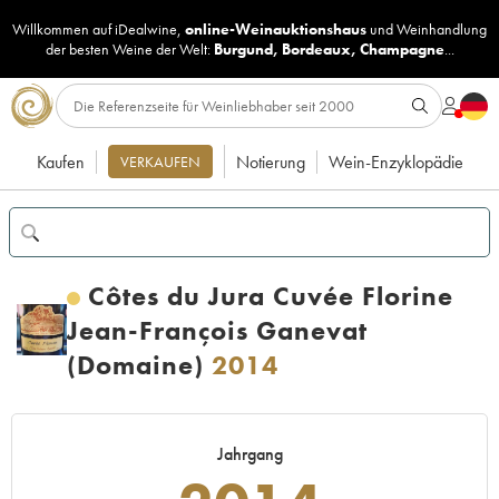
Willkommen auf iDealwine,
online-Weinauktionshaus
und
Weinhandlung
der besten Weine der Welt:
Burgund
,
Bordeaux
,
Champagne
...
Kaufen
Notierung
Wein-Enzyklopädie
VERKAUFEN
Côtes du Jura Cuvée Florine
Jean-François Ganevat
(Domaine)
2014
Jahrgang