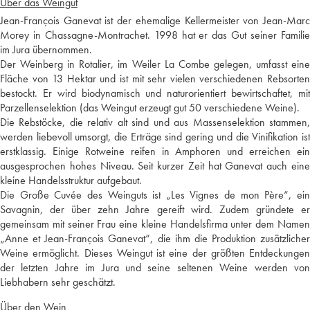
Über das Weingut
Jean-François Ganevat ist der ehemalige Kellermeister von Jean-Marc
Morey in Chassagne-Montrachet. 1998 hat er das Gut seiner Familie
im Jura übernommen.
Der Weinberg in Rotalier, im Weiler La Combe gelegen, umfasst eine
Fläche von 13 Hektar und ist mit sehr vielen verschiedenen Rebsorten
bestockt. Er wird biodynamisch und naturorientiert bewirtschaftet, mit
Parzellenselektion (das Weingut erzeugt gut 50 verschiedene Weine).
Die Rebstöcke, die relativ alt sind und aus Massenselektion stammen,
werden liebevoll umsorgt, die Erträge sind gering und die Vinifikation ist
erstklassig. Einige Rotweine reifen in Amphoren und erreichen ein
ausgesprochen hohes Niveau. Seit kurzer Zeit hat Ganevat auch eine
kleine Handelsstruktur aufgebaut.
Die Große Cuvée des Weinguts ist „Les Vignes de mon Père“, ein
Savagnin, der über zehn Jahre gereift wird. Zudem gründete er
gemeinsam mit seiner Frau eine kleine Handelsfirma unter dem Namen
„Anne et Jean-François Ganevat“, die ihm die Produktion zusätzlicher
Weine ermöglicht. Dieses Weingut ist eine der größten Entdeckungen
der letzten Jahre im Jura und seine seltenen Weine werden von
Liebhabern sehr geschätzt.
Über den Wein