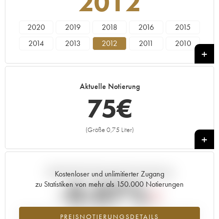
2012
2020
2019
2018
2016
2015
2014
2013
2012
2011
2010
2009
2008
2007
2005
Aktuelle Notierung
75
€
(Größe 0,75 Liter)
+
Aktuelle Entwicklung der Preisnotierung
Kostenloser und unlimitierter Zugang
-0.07%
zu Statistiken von mehr als 150.000 Notierungen
Preisabfall des Jahrgangs 2012 im Jahr 2026 im Vergleich zum Jahr
PREISNOTIERUNGSDETAILS