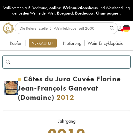
Willkommen auf iDealwine,
online-Weinauktionshaus
und
Weinhandlung
der besten Weine der Welt:
Burgund
,
Bordeaux
,
Champagne
...
Kaufen
Notierung
Wein-Enzyklopädie
VERKAUFEN
Côtes du Jura Cuvée Florine
Jean-François Ganevat
(Domaine)
2012
Jahrgang