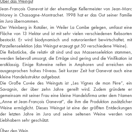
Über das Weingut
Jean-François Ganevat ist der ehemalige Kellermeister von Jean-Marc
Morey in Chassagne-Montrachet. 1998 hat er das Gut seiner Familie
im Jura übernommen.
Der Weinberg in Rotalier, im Weiler La Combe gelegen, umfasst eine
Fläche von 13 Hektar und ist mit sehr vielen verschiedenen Rebsorten
bestockt. Er wird biodynamisch und naturorientiert bewirtschaftet, mit
Parzellenselektion (das Weingut erzeugt gut 50 verschiedene Weine).
Die Rebstöcke, die relativ alt sind und aus Massenselektion stammen,
werden liebevoll umsorgt, die Erträge sind gering und die Vinifikation ist
erstklassig. Einige Rotweine reifen in Amphoren und erreichen ein
ausgesprochen hohes Niveau. Seit kurzer Zeit hat Ganevat auch eine
kleine Handelsstruktur aufgebaut.
Die Große Cuvée des Weinguts ist „Les Vignes de mon Père“, ein
Savagnin, der über zehn Jahre gereift wird. Zudem gründete er
gemeinsam mit seiner Frau eine kleine Handelsfirma unter dem Namen
„Anne et Jean-François Ganevat“, die ihm die Produktion zusätzlicher
Weine ermöglicht. Dieses Weingut ist eine der größten Entdeckungen
der letzten Jahre im Jura und seine seltenen Weine werden von
Liebhabern sehr geschätzt.
Über den Wein