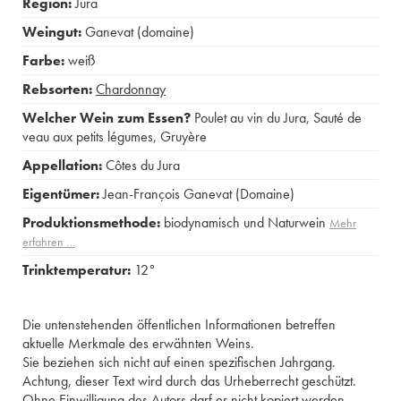
Region:
Jura
Weingut:
Ganevat (domaine)
Farbe:
weiß
Rebsorten:
Chardonnay
Welcher Wein zum Essen?
Poulet au vin du Jura
,
Sauté de
veau aux petits légumes
,
Gruyère
Appellation:
Côtes du Jura
Eigentümer:
Jean-François Ganevat (Domaine)
Produktionsmethode:
biodynamisch und Naturwein
Mehr
erfahren …
Trinktemperatur:
12°
Die untenstehenden öffentlichen Informationen betreffen
aktuelle Merkmale des erwähnten Weins.
Sie beziehen sich nicht auf einen spezifischen Jahrgang.
Achtung, dieser Text wird durch das Urheberrecht geschützt.
Ohne Einwilligung des Autors darf er nicht kopiert werden.