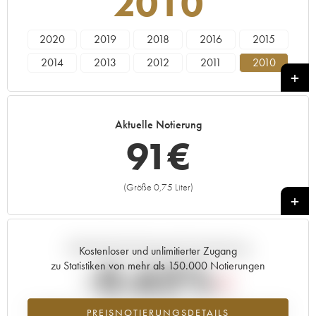
2010
2020
2019
2018
2016
2015
2014
2013
2012
2011
2010
2009
2008
2007
2005
Aktuelle Notierung
91
€
(Größe 0,75 Liter)
+
Aktuelle Entwicklung der Preisnotierung
Kostenloser und unlimitierter Zugang
-0.62%
zu Statistiken von mehr als 150.000 Notierungen
Preisabfall des Jahrgangs 2010 im Jahr 2026 im Vergleich zum Jahr
PREISNOTIERUNGSDETAILS