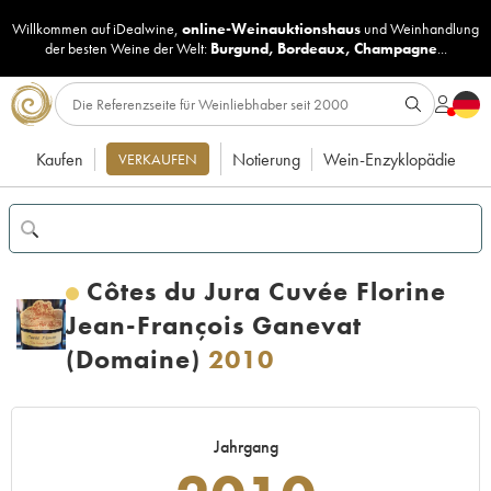
Willkommen auf iDealwine,
online-Weinauktionshaus
und
Weinhandlung
der besten Weine der Welt:
Burgund
,
Bordeaux
,
Champagne
...
Kaufen
Notierung
Wein-Enzyklopädie
VERKAUFEN
Côtes du Jura Cuvée Florine
Jean-François Ganevat
(Domaine)
2010
Jahrgang