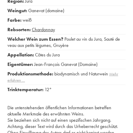
Region:
Jura
Weingut:
Ganevat (domaine)
Farbe:
weiß
Rebsorten:
Chardonnay
Welcher Wein zum Essen?
Poulet au vin du Jura
,
Sauté de
veau aux petits légumes
,
Gruyère
Appellation:
Côtes du Jura
Eigentümer:
Jean-François Ganevat (Domaine)
Produktionsmethode:
biodynamisch und Naturwein
Mehr
erfahren …
Trinktemperatur:
12°
Die untenstehenden öffentlichen Informationen betreffen
aktuelle Merkmale des erwähnten Weins.
Sie beziehen sich nicht auf einen spezifischen Jahrgang.
Achtung, dieser Text wird durch das Urheberrecht geschützt.
Ohne Einwilligung des Autors darf er nicht kopiert werden.