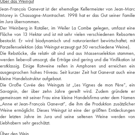
Über das Weingut
Jean-François Ganevat ist der ehemalige Kellermeister von Jean-Marc
Morey in Chassagne-Montrachet. 1998 hat er das Gut seiner Familie
im Jura übernommen.
Der Weinberg in Rotalier, im Weiler La Combe gelegen, umfasst eine
Fläche von 13 Hektar und ist mit sehr vielen verschiedenen Rebsorten
bestockt. Er wird biodynamisch und naturorientiert bewirtschaftet, mit
Parzellenselektion (das Weingut erzeugt gut 50 verschiedene Weine).
Die Rebstöcke, die relativ alt sind und aus Massenselektion stammen,
werden liebevoll umsorgt, die Erträge sind gering und die Vinifikation ist
erstklassig. Einige Rotweine reifen in Amphoren und erreichen ein
ausgesprochen hohes Niveau. Seit kurzer Zeit hat Ganevat auch eine
kleine Handelsstruktur aufgebaut.
Die Große Cuvée des Weinguts ist „Les Vignes de mon Père“, ein
Savagnin, der über zehn Jahre gereift wird. Zudem gründete er
gemeinsam mit seiner Frau eine kleine Handelsfirma unter dem Namen
„Anne et Jean-François Ganevat“, die ihm die Produktion zusätzlicher
Weine ermöglicht. Dieses Weingut ist eine der größten Entdeckungen
der letzten Jahre im Jura und seine seltenen Weine werden von
Liebhabern sehr geschätzt.
Über den Wein