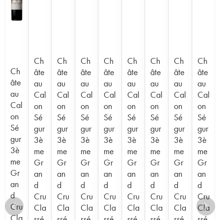
Ch
Ch
Ch
Ch
Ch
Ch
Ch
Ch
Ch
âte
âte
âte
âte
âte
âte
âte
âte
âte
au
au
au
au
au
au
au
au
au
Cal
Cal
Cal
Cal
Cal
Cal
Cal
Cal
Cal
on
on
on
on
on
on
on
on
on
Sé
Sé
Sé
Sé
Sé
Sé
Sé
Sé
Sé
gur
gur
gur
gur
gur
gur
gur
gur
gur
3è
3è
3è
3è
3è
3è
3è
3è
3è
me
me
me
me
me
me
me
me
me
Gr
Gr
Gr
Gr
Gr
Gr
Gr
Gr
Gr
an
an
an
an
an
an
an
an
an
d
d
d
d
d
d
d
d
d
Cru
Cru
Cru
Cru
Cru
Cru
Cru
Cru
Cru
Cla
Cla
Cla
Cla
Cla
Cla
Cla
Cla
Cla
ssé
ssé
ssé
ssé
ssé
ssé
ssé
ssé