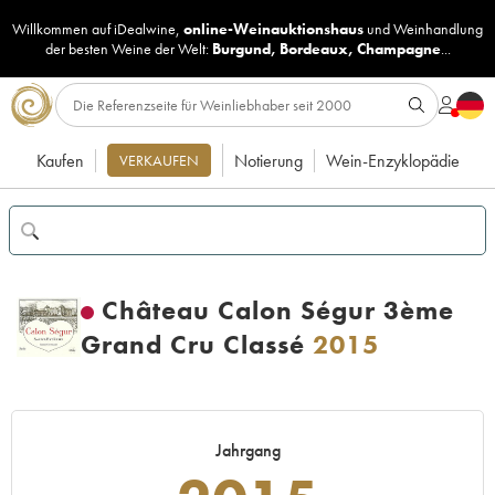
Willkommen auf iDealwine,
online-Weinauktionshaus
und
Weinhandlung
der besten Weine der Welt:
Burgund
,
Bordeaux
,
Champagne
...
Kaufen
Notierung
Wein-Enzyklopädie
VERKAUFEN
Château Calon Ségur 3ème
Grand Cru Classé
2015
Jahrgang