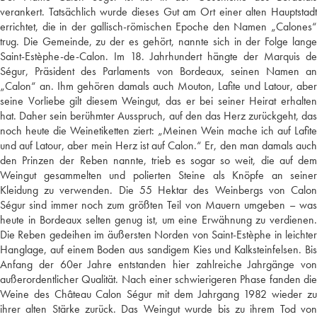
verankert. Tatsächlich wurde dieses Gut am Ort einer alten Hauptstadt
errichtet, die in der gallisch-römischen Epoche den Namen „Calones“
trug. Die Gemeinde, zu der es gehört, nannte sich in der Folge lange
Saint-Estèphe-de-Calon. Im 18. Jahrhundert hängte der Marquis de
Ségur, Präsident des Parlaments von Bordeaux, seinen Namen an
„Calon“ an. Ihm gehören damals auch Mouton, Lafite und Latour, aber
seine Vorliebe gilt diesem Weingut, das er bei seiner Heirat erhalten
hat. Daher sein berühmter Ausspruch, auf den das Herz zurückgeht, das
noch heute die Weinetiketten ziert: „Meinen Wein mache ich auf Lafite
und auf Latour, aber mein Herz ist auf Calon.“ Er, den man damals auch
den Prinzen der Reben nannte, trieb es sogar so weit, die auf dem
Weingut gesammelten und polierten Steine als Knöpfe an seiner
Kleidung zu verwenden. Die 55 Hektar des Weinbergs von Calon
Ségur sind immer noch zum größten Teil von Mauern umgeben – was
heute in Bordeaux selten genug ist, um eine Erwähnung zu verdienen.
Die Reben gedeihen im äußersten Norden von Saint-Estèphe in leichter
Hanglage, auf einem Boden aus sandigem Kies und Kalksteinfelsen. Bis
Anfang der 60er Jahre entstanden hier zahlreiche Jahrgänge von
außerordentlicher Qualität. Nach einer schwierigeren Phase fanden die
Weine des Château Calon Ségur mit dem Jahrgang 1982 wieder zu
ihrer alten Stärke zurück. Das Weingut wurde bis zu ihrem Tod von