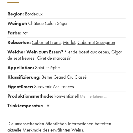
Region:
Bordeaux
Weingut:
Château Calon Ségur
Farbe:
rot
Rebsorten:
Cabernet Franc
,
Merlot
,
Cabernet Sauvignon
Welcher Wein zum Essen?
Filet de boeuf aux cèpes
,
Gigot
de sept heures
,
Civet de marcassin
Appellation:
Saint-Estèphe
Klassifizierung:
3ème Grand Cru Classé
Eigentümer:
Suravenir Assurances
Produktionsmethode:
konventionell
Mehr erfahren …
Trinktemperatur:
16°
Die untenstehenden öffentlichen Informationen betreffen
aktuelle Merkmale des erwähnten Weins.