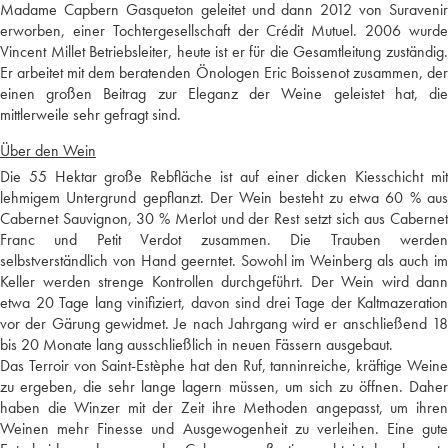
Madame Capbern Gasqueton geleitet und dann 2012 von Suravenir
erworben, einer Tochtergesellschaft der Crédit Mutuel. 2006 wurde
Vincent Millet Betriebsleiter, heute ist er für die Gesamtleitung zuständig.
Er arbeitet mit dem beratenden Önologen Eric Boissenot zusammen, der
einen großen Beitrag zur Eleganz der Weine geleistet hat, die
mittlerweile sehr gefragt sind.
Über den Wein
Die 55 Hektar große Rebfläche ist auf einer dicken Kiesschicht mit
lehmigem Untergrund gepflanzt. Der Wein besteht zu etwa 60 % aus
Cabernet Sauvignon, 30 % Merlot und der Rest setzt sich aus Cabernet
Franc und Petit Verdot zusammen. Die Trauben werden
selbstverständlich von Hand geerntet. Sowohl im Weinberg als auch im
Keller werden strenge Kontrollen durchgeführt. Der Wein wird dann
etwa 20 Tage lang vinifiziert, davon sind drei Tage der Kaltmazeration
vor der Gärung gewidmet. Je nach Jahrgang wird er anschließend 18
bis 20 Monate lang ausschließlich in neuen Fässern ausgebaut.
Das Terroir von Saint-Estèphe hat den Ruf, tanninreiche, kräftige Weine
zu ergeben, die sehr lange lagern müssen, um sich zu öffnen. Daher
haben die Winzer mit der Zeit ihre Methoden angepasst, um ihren
Weinen mehr Finesse und Ausgewogenheit zu verleihen. Eine gute