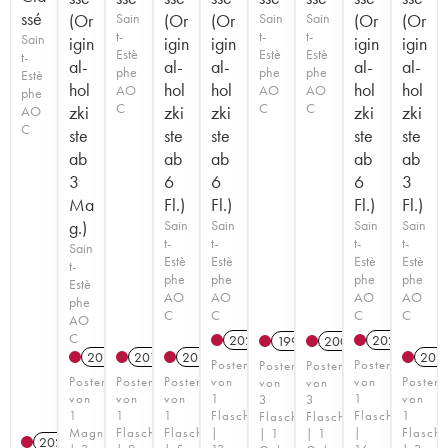
ssé
(Or
Sain
(Or
(Or
Sain
Sain
(Or
(Or
t-
t-
t-
Sain
igin
igin
igin
igin
igin
Estè
Estè
Estè
t-
al-
al-
al-
al-
al-
phe
phe
phe
Estè
hol
hol
hol
hol
hol
AO
AO
AO
phe
C
C
C
zki
zki
zki
zki
zki
AO
C
ste
ste
ste
ste
ste
ab
ab
ab
ab
ab
3
6
6
6
3
Ma
Fl.)
Fl.)
Fl.)
Fl.)
g.)
Sain
Sain
Sain
Sain
t-
t-
t-
t-
Sain
Estè
Estè
Estè
Estè
t-
phe
phe
phe
phe
Estè
AO
AO
AO
AO
phe
C
C
C
C
AO
C
2021
T
2020
T
1997
2008
2023
T
2019
2023
T
202
Posten
Posten
Posten
Posten
Posten
Posten
Posten
von
von
Posten
von
von
von
von
von
1
1
von
3
3
1
1
1
Flasche
Flasche
1
Flaschen
Flaschen
Magnum
Flasche
Flasche
|
|
Flasche
| 1
| 1
2025
T