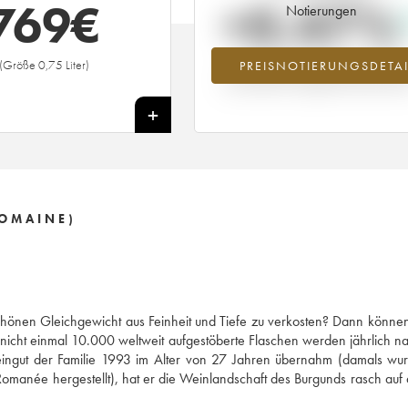
769
€
+0.47%
Notierungen
(Größe 0,75 Liter)
PREISNOTIERUNGSDETAI
Preisanstiegs des Jahrgangs 2000 i
Jahr 2026 im Vergleich zum Jahr 20
+
DOMAINE)
chönen Gleichgewicht aus Feinheit und Tiefe zu verkosten? Dann können
– nicht einmal 10.000 weltweit aufgestöberte Flaschen werden jährlich n
Weingut der Familie 1993 im Alter von 27 Jahren übernahm (damals wu
manée hergestellt), hat er die Weinlandschaft des Burgunds rasch auf