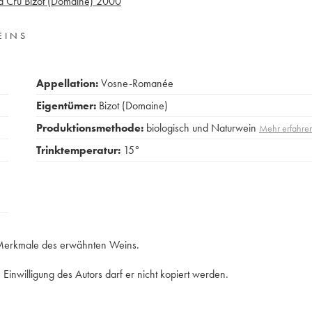
 Cru Bizot (Domaine)
2000
EINS
Appellation:
Vosne-Romanée
Eigentümer:
Bizot (Domaine)
Produktionsmethode:
biologisch und Naturwein
Mehr erfahre
Trinktemperatur:
15°
e Merkmale des erwähnten Weins.
Einwilligung des Autors darf er nicht kopiert werden.