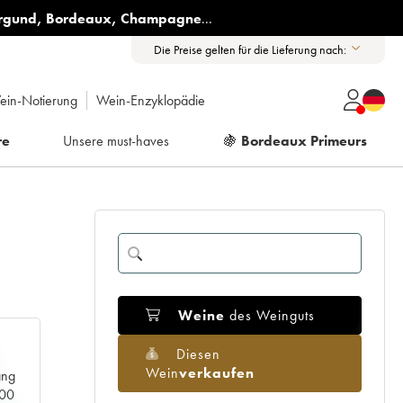
rgund
,
Bordeaux
,
Champagne
...
Die Preise gelten für die Lieferung nach:
ein-Notierung
Wein-Enzyklopädie
re
Unsere must-haves
🍇
Bordeaux Primeurs
Weine
des Weinguts
Diesen
Wein
verkaufen
ang
000