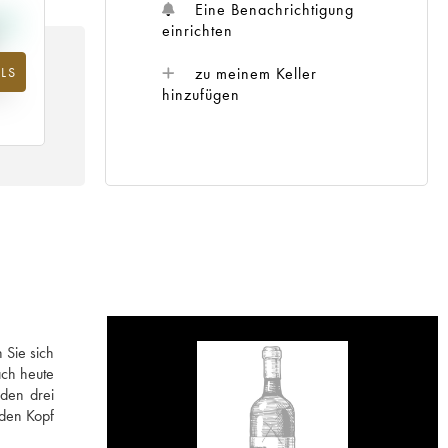
Eine Benachrichtigung
einrichten
LS
m
zu meinem Keller
25
hinzufügen
 Sie sich
ach heute
rden drei
 den Kopf