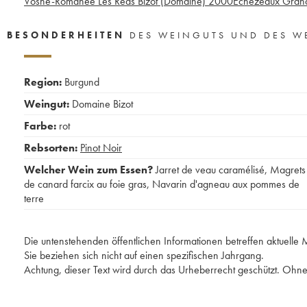
Vosne-Romanée Les Réas Bizot (Domaine)
2000
Echezeaux Grand
BESONDERHEITEN
DES WEINGUTS UND DES W
Region:
Burgund
Weingut:
Domaine Bizot
Farbe:
rot
Rebsorten:
Pinot Noir
Welcher Wein zum Essen?
Jarret de veau caramélisé
,
Magrets
de canard farcix au foie gras
,
Navarin d'agneau aux pommes de
terre
Die untenstehenden öffentlichen Informationen betreffen aktuell
Sie beziehen sich nicht auf einen spezifischen Jahrgang.
Achtung, dieser Text wird durch das Urheberrecht geschützt. Ohne 