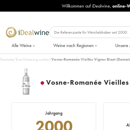
Willkommen auf iDealwine,
online-
Alle Weine
Weine nach Regionen
Unsere 
Startseite
/
Eine Notierung suchen
/
Vosne-Romanée Vieilles Vignes Bizot (Domain
Vosne-Romanée Vieilles
Jahrgang
2000
A