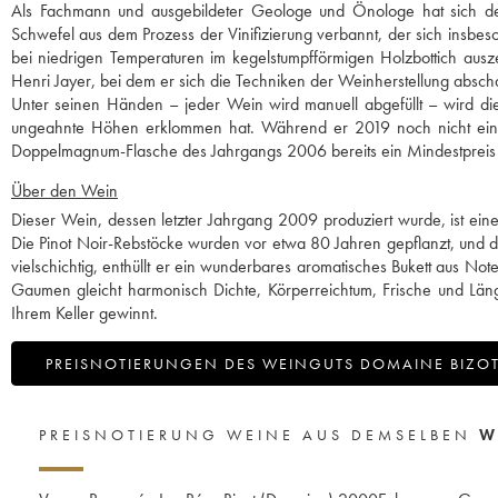
Als Fachmann und ausgebildeter Geologe und Önologe hat sich de
Schwefel aus dem Prozess der Vinifizierung verbannt, der sich insbe
bei niedrigen Temperaturen im kegelstumpfförmigen Holzbottich ausz
Henri Jayer, bei dem er sich die Techniken der Weinherstellung absch
Unter seinen Händen – jeder Wein wird manuell abgefüllt – wird die
ungeahnte Höhen erklommen hat. Während er 2019 noch nicht einm
Doppelmagnum-Flasche des Jahrgangs 2006 bereits ein Mindestpreis 
Über den Wein
Dieser Wein, dessen letzter Jahrgang 2009 produziert wurde, ist ei
Die Pinot Noir-Rebstöcke wurden vor etwa 80 Jahren gepflanzt, und
vielschichtig, enthüllt er ein wunderbares aromatisches Bukett aus 
Gaumen gleicht harmonisch Dichte, Körperreichtum, Frische und Läng
Ihrem Keller gewinnt.
PREISNOTIERUNGEN DES WEINGUTS DOMAINE BIZO
PREISNOTIERUNG WEINE AUS DEMSELBEN
W