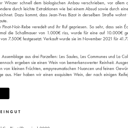
r Winzer schnell dem biologischen Anbau verschrieben, vor allem 
sondere durch leichte Extraktionen wie bei einem Absud sowie durch ei
eichnet. Dazu kommt, dass Jean-Yves Bizot in derselben Straße wohnt 
aute.
 Pinot-Noir-Rebe veredelt und ihr Ruf gepriesen. So sehr, dass sein 
al die Schallmauer von 1.000€ riss, wurde für eine auf 10.000€ ge
von 7.500€ festgesetzt. Verkauft wurde sie im November 2021 für 41.
ne Assemblage aus drei Parzellen: Les Saules, Les Communes und La Co
 dennoch ergeben sie einen Wein von bemerkenswerter Reinheit. Ausg
Noten von kleinen Früchten, empyreumatischen Nuancen und feinen Gewü
e aus. Hier haben wir einen exquisiten Wein, der nach einigen Reife
T
EINGUT