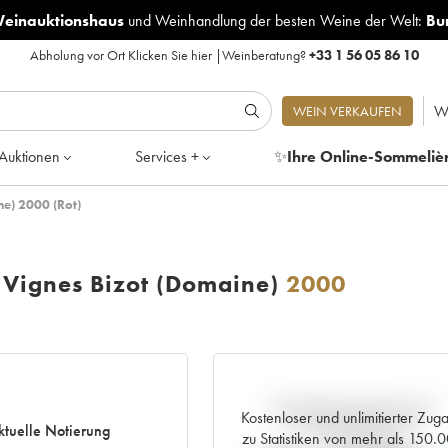
Weinauktionshaus
und
Weinhandlung der besten Weine der Welt:
Bu
Abholung vor Ort
Klicken Sie hier
|
Weinberatung?
+33 1 56 05 86 10
W
WEIN VERKAUFEN
Auktionen
Services +
✨
Ihre Online-Sommeliè
e) 2000 (Rot)
 Vignes Bizot (Domaine)
2000
Aktuelle Entwicklung der
Kostenloser und unlimitierter Zug
ktuelle Notierung
Preisnotierung
zu Statistiken von mehr als 150.