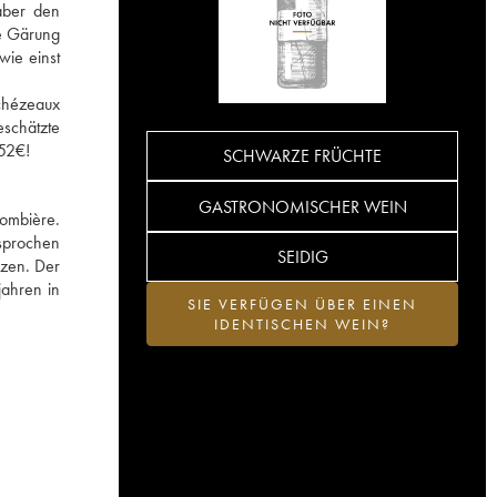
aber den
ne Gärung
wie einst
Échézeaux
schätzte
752€!
SCHWARZE FRÜCHTE
GASTRONOMISCHER WEIN
lombière.
esprochen
SEIDIG
rzen. Der
jahren in
SIE VERFÜGEN ÜBER EINEN
IDENTISCHEN WEIN?