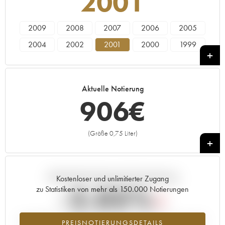
2001
2009
2008
2007
2006
2005
2004
2002
2001
2000
1999
1997
1996
Aktuelle Notierung
906
€
(Größe 0,75 Liter)
+
Aktuelle Entwicklung der Preisnotierung
Kostenloser und unlimitierter Zugang
-2.05%
zu Statistiken von mehr als 150.000 Notierungen
Preisabfall des Jahrgangs 2001 im Jahr 2026 im Vergleich zum Jahr
PREISNOTIERUNGSDETAILS