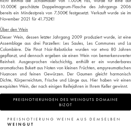
nicht einmal die Schallmauer von 1.000€ riss, wurde für eine auf
10.000€ geschätzte Doppelmagnum-Flasche des Jahrgangs 2006
bereits ein Mindestpreis von 7.500€ festgesetzt. Verkauft wurde sie im
November 2021 für 41.752€!
Über den Wein
Dieser Wein, dessen letzter Jahrgang 2009 produziert wurde, ist eine
Assemblage aus drei Parzellen: Les Saules, Les Communes und La
Colombière. Die Pinot Noir-Rebstöcke wurden vor etwa 80 Jahren
gepflanzt, und dennoch ergeben sie einen Wein von bemerkenswerter
Reinheit. Ausgesprochen vielschichtig, enthüllt er ein wunderbares
aromatisches Bukett aus Noten von kleinen Früchten, empyreumatischen
Nuancen und feinen Gewürzen. Der Gaumen gleicht harmonisch
Dichte, Körperreichtum, Frische und Länge aus. Hier haben wir einen
exquisiten Wein, der nach einigen Reifejahren in Ihrem Keller gewinnt.
PREISNOTIERUNGEN DES WEINGUTS DOMAINE
BIZOT
PREISNOTIERUNG WEINE AUS DEMSELBEN
WEINGUT