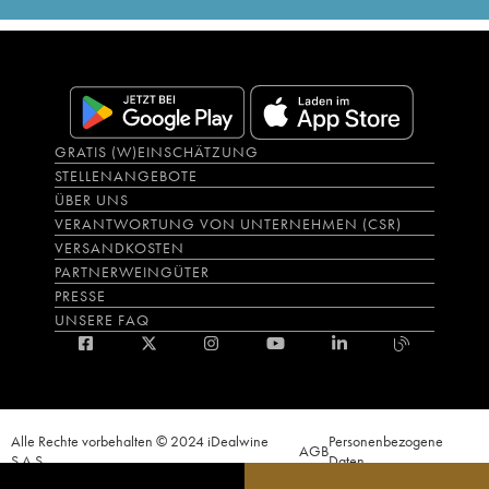
GRATIS (W)EINSCHÄTZUNG
STELLENANGEBOTE
ÜBER UNS
VERANTWORTUNG VON UNTERNEHMEN (CSR)
VERSANDKOSTEN
PARTNERWEINGÜTER
PRESSE
UNSERE FAQ
Alle Rechte vorbehalten © 2024 iDealwine
Personenbezogene
AGB
S.A.S.
Daten
Der Nachweis der Volljährigkeit des Käufers wird zum Zeitpunkt des Online-