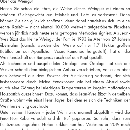
Über das Weingut
Hatten Sie schon die Ehre, die Weine dieses Weinguts mit einem so
schönen Gleichgewicht aus Feinheit und Tiefe zu verkosten? Dann
können Sie sich glücklich schätzen, denn dabei handelt es sich um eine
echte Rarität – nicht einmal 10.000 weltweit aufgestöberte Flaschen
werden jährlich nach heute sehr gefragten Methoden signiert. Als Jean-
Yves Bizot das kleine Weingut der Familie 1993 im Alter von 27 Jahren
übernahm (damals wurden drei Weine auf nur 1,7 Hektar großen
Rebflächen der Appellation Vosne-Romanée hergestellt), hat er die
Weinlandschaft des Burgunds rasch auf den Kopf gestellt.
Als Fachmann und ausgebildeter Geologe und Önologe hat sich der
Winzer schnell dem biologischen Anbau verschrieben, vor allem aber
den Schwefel aus dem Prozess der Vinifizierung verbannt, der sich
insbesondere durch leichte Extraktionen wie bei einem Absud sowie
durch eine Gärung bei niedrigen Temperaturen im kegelstumpfförmigen
Holzbottich auszeichnet. Dazu kommt, dass Jean-Yves Bizot in derselben
Straße wohnt wie einst Henri Jayer, bei dem er sich die Techniken der
Weinherstellung abschaute.
Unter seinen Händen – jeder Wein wird manuell abgefüllt – wird die
Pinot-Noir-Rebe veredelt und ihr Ruf gepriesen. So sehr, dass sein
Échézeaux ungeahnte Höhen erklommen hat. Während er 2019 noch