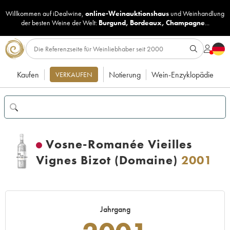
Willkommen auf iDealwine,
online-Weinauktionshaus
und
Weinhandlung
der besten Weine der Welt:
Burgund
,
Bordeaux
,
Champagne
...
Kaufen
Notierung
Wein-Enzyklopädie
VERKAUFEN
Vosne-Romanée Vieilles
Vignes Bizot (Domaine)
2001
Jahrgang