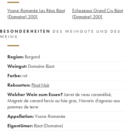
Vosne-Romanée Les Réas Bizot
Echezeaux Grand Cru Bizot
(Domaine)
2001
(Domaine)
2001
BESONDERHEITEN
DES WEINGUTS UND DES
WEINS
Region:
Burgund
Weingut:
Domaine Bizot
Farbe:
rot
Rebsorten:
Pinot Noir
Welcher Wein zum Essen?
Jarret de veau caramélisé
,
Magrets de canard farcix au foie gras
,
Navarin d'agneau aux
pommes de terre
Appellation:
Vosne-Romanée
Eigentümer:
Bizot (Domaine)