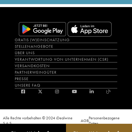
GRATIS (W)EINSCHÄTZUNG
STELLENANGEBOTE
ÜBER UNS
VERANTWORTUNG VON UNTERNEHMEN (CSR)
VERSANDKOSTEN
PARTNERWEINGÜTER
PRESSE
UNSERE FAQ
Alle Rechte vorbehalten © 2024 iDealwine
Personenbezogene
AGB
S.A.S.
Daten
Der Nachweis der Volljährigkeit des Käufers wird zum Zeitpunkt des Online-