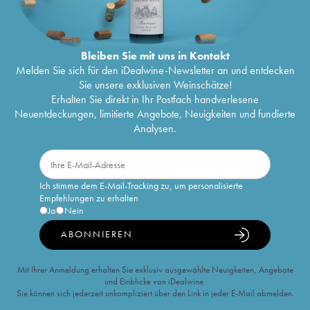
Bleiben Sie mit uns in Kontakt
Melden Sie sich für den iDealwine-Newsletter an und entdecken
Sie unsere exklusiven Weinschätze!
Erhalten Sie direkt in Ihr Postfach handverlesene
Neuentdeckungen, limitierte Angebote, Neuigkeiten und fundierte
Analysen.
Ich stimme dem E-Mail-Tracking zu, um personalisierte
Empfehlungen zu erhalten
Ja
Nein
ABONNIEREN
Mit Ihrer Anmeldung erhalten Sie exklusiv ausgewählte Neuigkeiten, Angebote
und Einblicke von iDealwine.
Sie können sich jederzeit unkompliziert über den Link in jeder E-Mail abmelden.