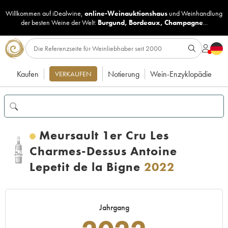
Willkommen auf iDealwine,
online-Weinauktionshaus
und
Weinhandlung
der besten Weine der Welt:
Burgund
,
Bordeaux
,
Champagne
...
Kaufen
Notierung
Wein-Enzyklopädie
VERKAUFEN
Meursault 1er Cru Les
Charmes-Dessus Antoine
Lepetit de la Bigne
2022
Jahrgang