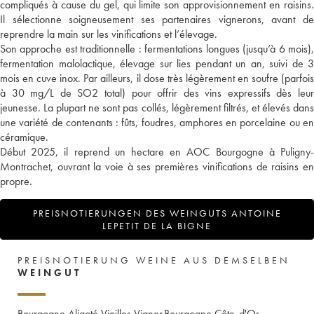
compliqués à cause du gel, qui limite son approvisionnement en raisins.
Il sélectionne soigneusement ses partenaires vignerons, avant de
reprendre la main sur les vinifications et l’élevage.
Son approche est traditionnelle : fermentations longues (jusqu’à 6 mois),
fermentation malolactique, élevage sur lies pendant un an, suivi de 3
mois en cuve inox. Par ailleurs, il dose très légèrement en soufre (parfois
à 30 mg/L de SO2 total) pour offrir des vins expressifs dès leur
jeunesse. La plupart ne sont pas collés, légèrement filtrés, et élevés dans
une variété de contenants : fûts, foudres, amphores en porcelaine ou en
céramique.
Début 2025, il reprend un hectare en AOC Bourgogne à Puligny-
Montrachet, ouvrant la voie à ses premières vinifications de raisins en
propre.
PREISNOTIERUNGEN DES WEINGUTS ANTOINE
LEPETIT DE LA BIGNE
PREISNOTIERUNG WEINE AUS DEMSELBEN
WEINGUT
Bourgogne Aligoté Vieilles Vignes
Bourgogne Côte-d'Or