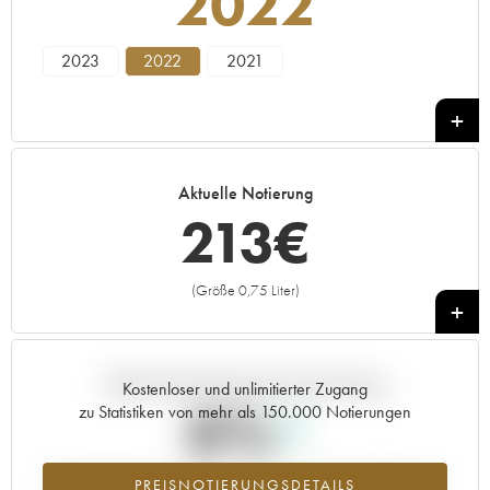
2022
2023
2022
2021
Aktuelle Notierung
213
€
(Größe 0,75 Liter)
+
Aktuelle Entwicklung der Preisnotierung
Kostenloser und unlimitierter Zugang
0%
zu Statistiken von mehr als 150.000 Notierungen
Preisanstiegs des Jahrgangs 2022 im Jahr 2026 im Vergleich zum
PREISNOTIERUNGSDETAILS