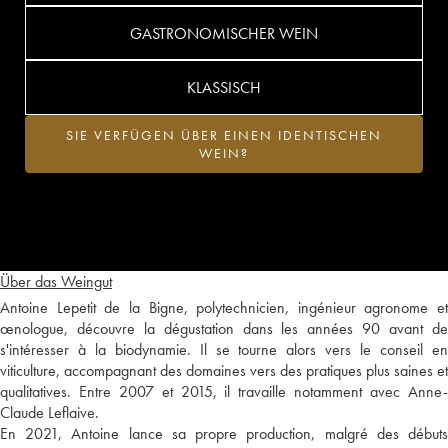
GASTRONOMISCHER WEIN
KLASSISCH
SIE VERFÜGEN ÜBER EINEN IDENTISCHEN
WEIN?
Über das Weingut
Antoine Lepetit de la Bigne, polytechnicien, ingénieur agronome et
œnologue, découvre la dégustation dans les années 90 avant de
s'intéresser à la biodynamie. Il se tourne alors vers le conseil en
viticulture, accompagnant des domaines vers des pratiques plus saines et
qualitatives. Entre 2007 et 2015, il travaille notamment avec Anne-
Claude Leflaive.
En 2021, Antoine lance sa propre production, malgré des débuts