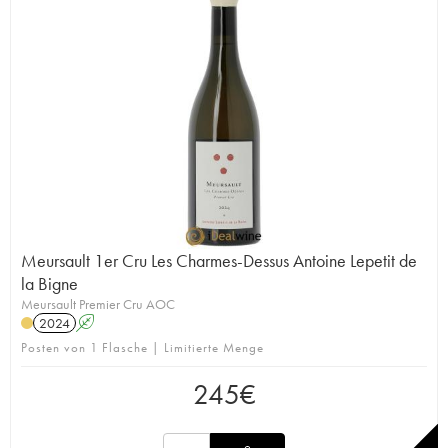
Meursault 1er Cru Les Charmes-Dessus Antoine Lepetit de
la Bigne
Meursault Premier Cru AOC
2024
A
Posten von 1 Flasche | Limitierte Menge
245
€