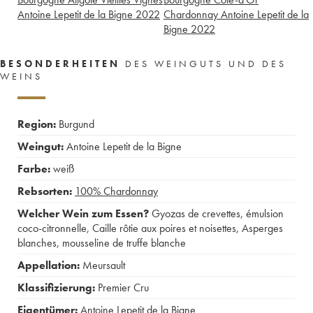
Antoine Lepetit de la Bigne
2022
Chardonnay Antoine Lepetit de la
Bigne
2022
BESONDERHEITEN
DES WEINGUTS UND DES
WEINS
Region:
Burgund
Weingut:
Antoine Lepetit de la Bigne
Farbe:
weiß
Rebsorten:
100%
Chardonnay
Welcher Wein zum Essen?
Gyozas de crevettes, émulsion
coco-citronnelle
,
Caille rôtie aux poires et noisettes
,
Asperges
blanches, mousseline de truffe blanche
Appellation:
Meursault
Klassifizierung:
Premier Cru
Eigentümer:
Antoine Lepetit de la Bigne