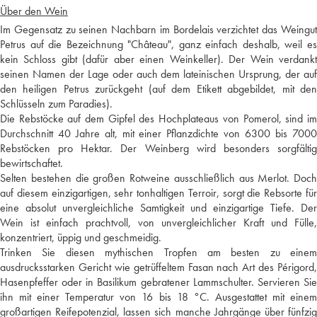
Über den Wein
Im Gegensatz zu seinen Nachbarn im Bordelais verzichtet das Weingut
Petrus auf die Bezeichnung "Château", ganz einfach deshalb, weil es
kein Schloss gibt (dafür aber einen Weinkeller). Der Wein verdankt
seinen Namen der Lage oder auch dem lateinischen Ursprung, der auf
den heiligen Petrus zurückgeht (auf dem Etikett abgebildet, mit den
Schlüsseln zum Paradies).
Die Rebstöcke auf dem Gipfel des Hochplateaus von Pomerol, sind im
Durchschnitt 40 Jahre alt, mit einer Pflanzdichte von 6300 bis 7000
Rebstöcken pro Hektar. Der Weinberg wird besonders sorgfältig
bewirtschaftet.
Selten bestehen die großen Rotweine ausschließlich aus Merlot. Doch
auf diesem einzigartigen, sehr tonhaltigen Terroir, sorgt die Rebsorte für
eine absolut unvergleichliche Samtigkeit und einzigartige Tiefe. Der
Wein ist einfach prachtvoll, von unvergleichlicher Kraft und Fülle,
konzentriert, üppig und geschmeidig.
Trinken Sie diesen mythischen Tropfen am besten zu einem
ausdrucksstarken Gericht wie getrüffeltem Fasan nach Art des Périgord,
Hasenpfeffer oder in Basilikum gebratener Lammschulter. Servieren Sie
ihn mit einer Temperatur von 16 bis 18 °C. Ausgestattet mit einem
großartigen Reifepotenzial, lassen sich manche Jahrgänge über fünfzig