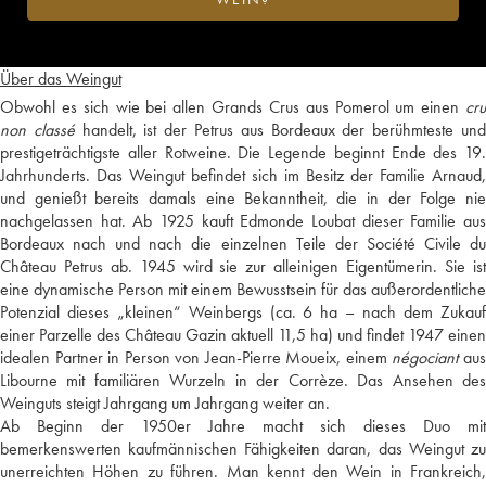
Über das Weingut
Obwohl es sich wie bei allen Grands Crus aus Pomerol um einen
cru
non classé
handelt, ist der Petrus aus Bordeaux der berühmteste un
prestigeträchtigste aller Rotweine. Die Legende beginnt Ende des 19.
Jahrhunderts. Das Weingut befindet sich im Besitz der Familie Arnaud,
und genießt bereits damals eine Bekanntheit, die in der Folge nie
nachgelassen hat. Ab 1925 kauft Edmonde Loubat dieser Familie aus
Bordeaux nach und nach die einzelnen Teile der Société Civile du
Château Petrus ab. 1945 wird sie zur alleinigen Eigentümerin. Sie ist
eine dynamische Person mit einem Bewusstsein für das außerordentliche
Potenzial dieses „kleinen“ Weinbergs (ca. 6 ha – nach dem Zukauf
einer Parzelle des Château Gazin aktuell 11,5 ha) und findet 1947 einen
idealen Partner in Person von Jean-Pierre Moueix, einem
négociant
au
Libourne mit familiären Wurzeln in der Corrèze. Das Ansehen des
Weinguts steigt Jahrgang um Jahrgang weiter an.
Ab Beginn der 1950er Jahre macht sich dieses Duo mit
bemerkenswerten kaufmännischen Fähigkeiten daran, das Weingut zu
unerreichten Höhen zu führen. Man kennt den Wein in Frankreich,