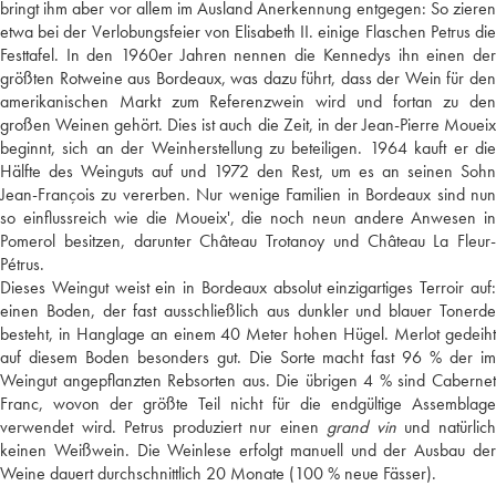
bringt ihm aber vor allem im Ausland Anerkennung entgegen: So zieren
etwa bei der Verlobungsfeier von Elisabeth II. einige Flaschen Petrus die
Festtafel. In den 1960er Jahren nennen die Kennedys ihn einen der
größten Rotweine aus Bordeaux, was dazu führt, dass der Wein für den
amerikanischen Markt zum Referenzwein wird und fortan zu den
großen Weinen gehört. Dies ist auch die Zeit, in der Jean-Pierre Moueix
beginnt, sich an der Weinherstellung zu beteiligen. 1964 kauft er die
Hälfte des Weinguts auf und 1972 den Rest, um es an seinen Sohn
Jean-François zu vererben. Nur wenige Familien in Bordeaux sind nun
so einflussreich wie die Moueix', die noch neun andere Anwesen in
Pomerol besitzen, darunter Château Trotanoy und Château La Fleur-
Pétrus.
Dieses Weingut weist ein in Bordeaux absolut einzigartiges Terroir auf:
einen Boden, der fast ausschließlich aus dunkler und blauer Tonerde
besteht, in Hanglage an einem 40 Meter hohen Hügel. Merlot gedeiht
auf diesem Boden besonders gut. Die Sorte macht fast 96 % der im
Weingut angepflanzten Rebsorten aus. Die übrigen 4 % sind Cabernet
Franc, wovon der größte Teil nicht für die endgültige Assemblage
verwendet wird. Petrus produziert nur einen
grand vin
und natürlic
keinen Weißwein. Die Weinlese erfolgt manuell und der Ausbau der
Weine dauert durchschnittlich 20 Monate (100 % neue Fässer).