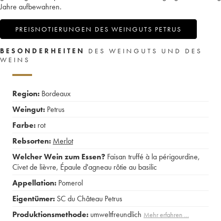
Jahre aufbewahren.
PREISNOTIERUNGEN DES WEINGUTS PETRUS
BESONDERHEITEN
DES WEINGUTS UND DES
WEINS
Region:
Bordeaux
Weingut:
Petrus
Farbe:
rot
Rebsorten:
Merlot
Welcher Wein zum Essen?
Faisan truffé à la périgourdine
,
Civet de lièvre
,
Épaule d'agneau rôtie au basilic
Appellation:
Pomerol
Eigentümer:
SC du Château Petrus
Produktionsmethode:
umweltfreundlich
Mehr erfahren …