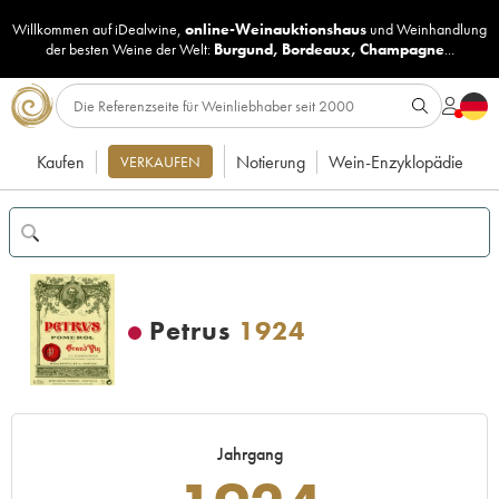
Willkommen auf iDealwine,
online-Weinauktionshaus
und
Weinhandlung
der besten Weine der Welt:
Burgund
,
Bordeaux
,
Champagne
...
Kaufen
Notierung
Wein-Enzyklopädie
VERKAUFEN
Petrus
1924
Jahrgang